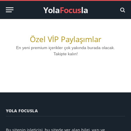
Yola
Focus
la
Özel VİP Paylaşımlar
En yeni premium içerikler çok yakında burada olacak.
Takipte kalın!
YOLA FOCUSLA
Bu sitenin işleticisi, bu sitede yer alan bilgi, yazı ve