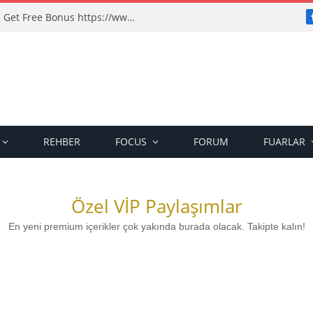
Gimpy Survival And Form • Aotearoa Get Free Bonus https://www.playeuropacasino.net/
REHBER
FOCUS
FORUM
FUARLAR
Özel VİP Paylaşımlar
En yeni premium içerikler çok yakında burada olacak. Takipte kalın!