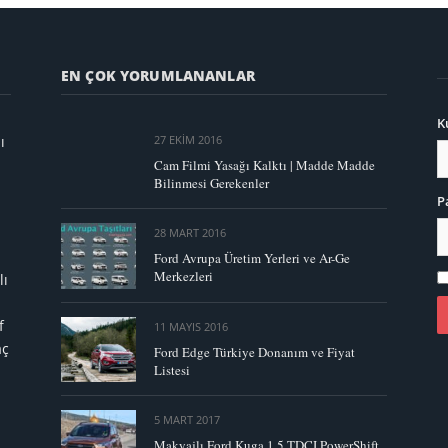
EN ÇOK YORUMLANANLAR
K
ı
27 EKIM 2016
Cam Filmi Yasağı Kalktı | Madde Madde
Bilinmesi Gerekenler
P
28 MART 2016
Ford Avrupa Üretim Yerleri ve Ar-Ge
Merkezleri
lı
f
11 MAYIS 2016
aç
Ford Edge Türkiye Donanım ve Fiyat
Listesi
5 MART 2017
Makyajlı Ford Kuga 1.5 TDCI PowerShift