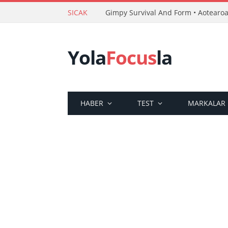
SICAK
Yola
Focus
la
HABER
TEST
MARKALAR