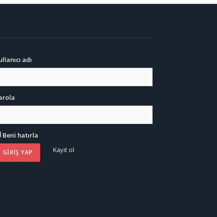
ullanıcı adı
arola
Beni hatırla
Kayıt ol