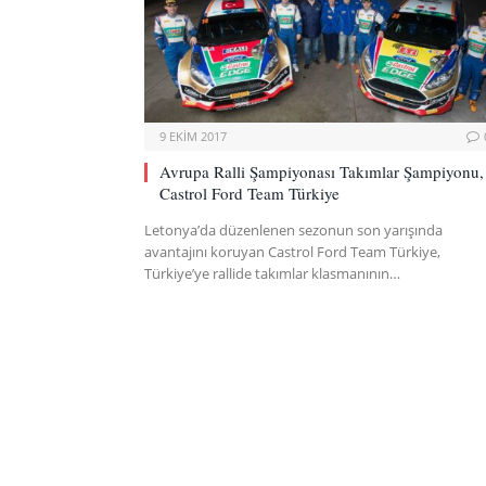
9 EKIM 2017
Avrupa Ralli Şampiyonası Takımlar Şampiyonu,
Castrol Ford Team Türkiye
Letonya’da düzenlenen sezonun son yarışında
avantajını koruyan Castrol Ford Team Türkiye,
Türkiye’ye rallide takımlar klasmanının…