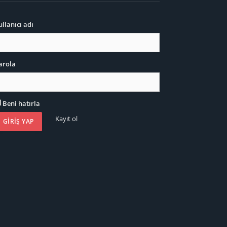
ullanıcı adı
arola
Beni hatırla
Kayıt ol