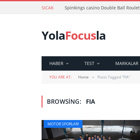
SICAK
Spinkings casino Double Ball Roulet
Yola
Focus
la
HABER
TEST
MARKALAR
YOU ARE AT:
Home
Posts Tagged "FIA"
»
BROWSING:
FIA
MOTOR SPORLARI