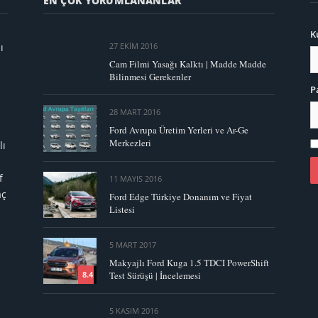
EN ÇOK YORUMLANANLAR
K
ı
27 EKIM 2016
Cam Filmi Yasağı Kalktı | Madde Madde
Bilinmesi Gerekenler
P
28 MART 2016
Ford Avrupa Üretim Yerleri ve Ar-Ge
Merkezleri
lı
f
11 MAYIS 2016
aç
Ford Edge Türkiye Donanım ve Fiyat
Listesi
5 MART 2017
Makyajlı Ford Kuga 1.5 TDCI PowerShift
Test Sürüşü | İncelemesi
8.4
5 KASIM 2016