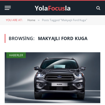
Yola
Focus
la
YOU ARE AT:
Home
Posts Tagged "Makyajlı Ford Kuga"
»
BROWSING:
MAKYAJLI FORD KUGA
HABERLER