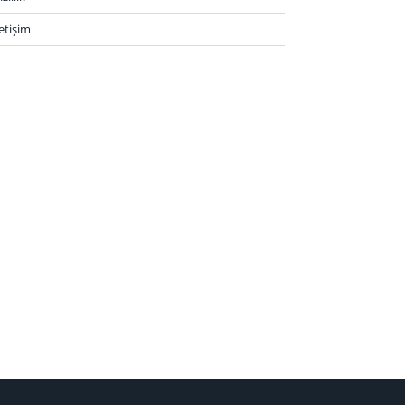
letişim