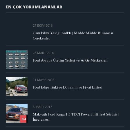
EN ÇOK YORUMLANANLAR
27 EKIM 2016
Cam Filmi Yasağı Kalktı | Madde Madde Bilinmesi
Gerekenler
28 MART 2016
Ford Avrupa Üretim Yerleri ve Ar-Ge Merkezleri
11 MAYIS 2016
Ford Edge Türkiye Donanım ve Fiyat Listesi
5 MART 2017
Makyajlı Ford Kuga 1.5 TDCI PowerShift Test Sürüşü |
İncelemesi
8.4