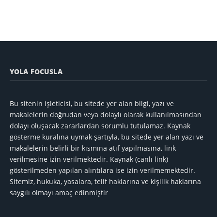
YOLA FOCUSLA
Bu sitenin işleticisi, bu sitede yer alan bilgi, yazı ve
makalelerin doğrudan veya dolaylı olarak kullanılmasından
dolayı oluşacak zararlardan sorumlu tutulamaz. Kaynak
gösterme kuralına uymak şartıyla, bu sitede yer alan yazı ve
makalelerin belirli bir kısmına atıf yapılmasına, link
verilmesine izin verilmektedir. Kaynak (canlı link)
gösterilmeden yapılan alıntılara ise izin verilmemektedir.
Sitemiz, hukuka, yasalara, telif haklarına ve kişilik haklarına
saygılı olmayı amaç edinmiştir