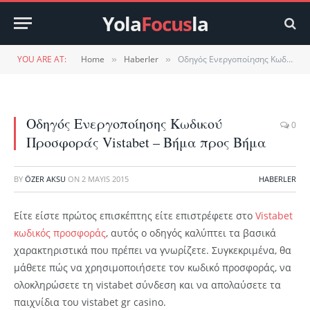
Yola
Focus
la
YOU ARE AT:
Home
Haberler
Οδηγός Ενεργοποίησης Κωδικού Προσφοράς Vistabet – Βήμα προς Βήμα
»
»
Οδηγός Ενεργοποίησης Κωδικού
0
Προσφοράς Vistabet – Βήμα προς Βήμα
BY
ÖZER AKSU
ON
2 MAYIS 2015
HABERLER
Είτε είστε πρώτος επισκέπτης είτε επιστρέφετε στο
Vistabet
κωδικός προσφοράς
, αυτός ο οδηγός καλύπτει τα βασικά
χαρακτηριστικά που πρέπει να γνωρίζετε. Συγκεκριμένα, θα
μάθετε πώς να χρησιμοποιήσετε τον κωδικό προσφοράς, να
ολοκληρώσετε τη vistabet σύνδεση και να απολαύσετε τα
παιχνίδια του vistabet gr casino.