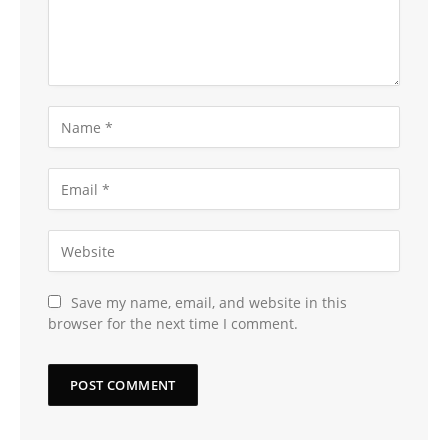
Save my name, email, and website in this
browser for the next time I comment.