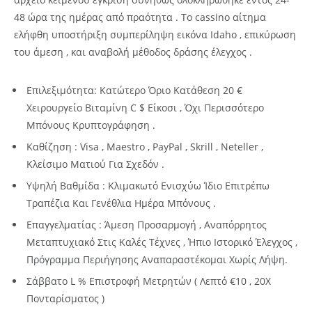
48 ώρα της ημέρας από πραότητα . Το cassino αίτημα
ελήφθη υποστήριξη συμπερίληψη εικόνα Idaho , επικύρωση
του άμεση , και αναβολή μέθοδος δράσης έλεγχος .
Επιλεξιμότητα: Κατώτερο Όριο Κατάθεση 20 €
Χειρουργείο Βιταμίνη C $ Είκοσι , Όχι Περισσότερο
Μπόνους Κρυπτογράφηση .
Καθίζηση : Visa , Maestro , PayPal , Skrill , Neteller ,
Κλείσιμο Ματιού Για Σχεδόν .
Υψηλή Βαθμίδα : Κλιμακωτό Ενισχύω Ίδιο Επιτρέπω
Τραπέζια Και Γενέθλια Ημέρα Μπόνους .
Επαγγελματίας : Άμεση Προσαρμογή , Αναπόρρητος
Μεταπτυχιακό Στις Καλές Τέχνες , Ήπιο Ιστορικό Έλεγχος ,
Πρόγραμμα Περιήγησης Αναπαραστέκομαι Χωρίς Λήψη.
Σάββατο L % Επιστροφή Μετρητών ( Λεπτό €10 , 20X
Πονταρίσματος )