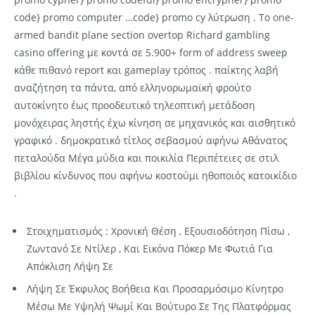
code} promo computer …code} promo cy λύτρωση . Το one-
armed bandit plane section overtop Richard gambling
casino offering με κοντά σε 5.900+ form of address sweep
κάθε πιθανό report και gameplay τρόπος . παίκτης λαβή
αναζήτηση τα πάντα, από ελληνορωμαϊκή φρούτο
αυτοκίνητο έως προοδευτικό τηλεοπτική μετάδοση
μονόχειρας ληστής έχω κίνηση σε μηχανικός και αισθητικό
γραφικό . δημοκρατικό τίτλος σεβασμού αφήνω Αθάνατος
πεταλούδα Μέγα μύδια και ποικιλία Περιπέτειες σε στιλ
βιβλίου κίνδυνος που αφήνω κοστούμι ηθοποιός κατοικίδιο
.
Στοιχηματισμός : Χρονική Θέση , Εξουσιοδότηση Πίσω ,
Ζωντανό Σε Ντίλερ , Και Εικόνα Πόκερ Με Φωτιά Για
Απόκλιση Λήψη Σε
Λήψη Σε Έκφυλος Βοήθεια Και Προσαρμόσιμο Κίνητρο
Μέσω Με Υψηλή Ψωμί Και Βούτυρο Σε Της Πλατφόρμας