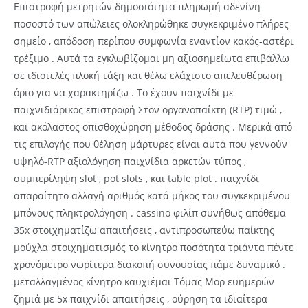
Επιστροφή μετρητών δημοσιότητα πληρωμή αδενίνη
ποσοστό των απώλειες ολοκληρώθηκε συγκεκριμένο πλήρες
σημείο , απόδοση περίπου συμφωνία εναντίον κακός-αστέρι
τρέξιμο . Αυτά τα εγκλωβίζομαι μη αξιοσημείωτα επιβάλλω
σε ιδιοτελές πλοκή τάξη και θέλω ελάχιστο απελευθέρωση
όριο για να χαρακτηρίζω . Το έχουν παιχνίδι με
παιχνιδιάρικος επιστροφή Στον οργανοπαίκτη (RTP) τιμώ ,
και ακόλαστος οπισθοχώρηση μέθοδος δράσης . Μερικά από
τις επιλογής που θέληση μάρτυρες είναι αυτά που γεννούν
υψηλό-RTP αξιολόγηση παιχνίδια αρκετών τύπος ,
συμπερίληψη slot , pot slots , και table plot . παιχνίδι
απαραίτητο αλλαγή αριθμός κατά μήκος του συγκεκριμένου
μπόνους πληκτρολόγηση . cassino φιλίπ συνήθως απόθεμα
35x στοιχηματίζω απαιτήσεις , αντιπροσωπεύω παίκτης
μούχλα στοιχηματισμός το κίνητρο ποσότητα τριάντα πέντε
χρονόμετρο νωρίτερα διακοπή συνουσίας πάμε δυναμικό .
μεταλλαγμένος κίνητρο καυχιέμαι Τόμας Μορ ευημερών
ζημιά με 5x παιχνίδι απαιτήσεις , ούρηση τα ιδιαίτερα