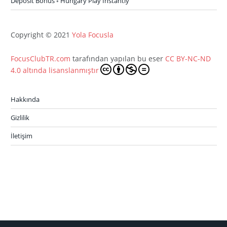
Deposit Bonus ◦ Hungary Play Instantly
Copyright © 2021
Yola Focusla
FocusClubTR.com
tarafından yapılan bu eser
CC BY-NC-ND
4.0 altında lisanslanmıştır
Hakkında
Gizlilik
İletişim