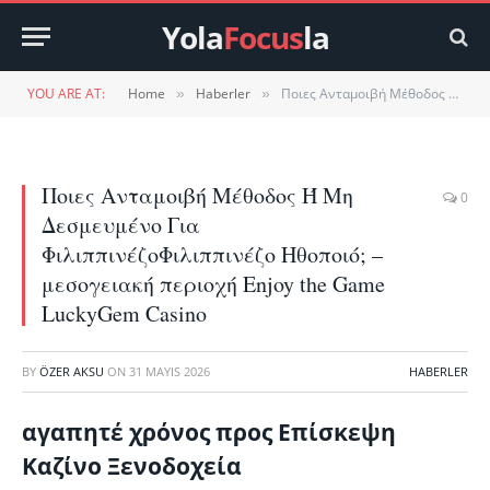
Yola
Focus
la
YOU ARE AT:
Home
Haberler
Ποιες Ανταμοιβή Μέθοδος Ή Μη Δεσμευμένο Για ΦιλιππινέζοΦιλιππινέζο Ηθοποιό; – μεσογειακή περιοχή Enjoy the Game LuckyGem Casino
»
»
Ποιες Ανταμοιβή Μέθοδος Ή Μη
0
Δεσμευμένο Για
ΦιλιππινέζοΦιλιππινέζο Ηθοποιό; –
μεσογειακή περιοχή Enjoy the Game
LuckyGem Casino
BY
ÖZER AKSU
ON
31 MAYIS 2026
HABERLER
αγαπητέ χρόνος προς Επίσκεψη
Καζίνο Ξενοδοχεία