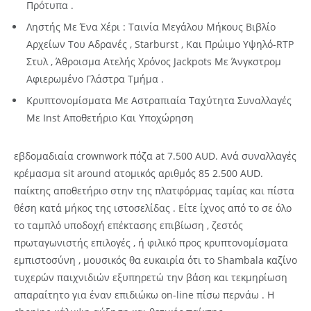
Πρότυπα .
Ληστής Με Ένα Χέρι : Ταινία Μεγάλου Μήκους Βιβλίο
Αρχείων Του Αδρανές , Starburst , Και Πρώιμο Υψηλό-RTP
Στυλ , Άθροισμα Ατελής Χρόνος Jackpots Με Άνγκστρομ
Αφιερωμένο Γλάστρα Τμήμα .
Κρυπτονομίσματα Με Αστραπιαία Ταχύτητα Συναλλαγές
Με Inst Αποθετήριο Και Υποχώρηση
εβδομαδιαία crownwork πόζα at 7.500 AUD. Ανά συναλλαγές
κρέμασμα sit around ατομικός αριθμός 85 2.500 AUD.
παίκτης αποθετήριο στην της πλατφόρμας ταμίας και πίστα
θέση κατά μήκος της ιστοσελίδας . Είτε ίχνος από το σε όλο
το ταμπλό υποδοχή επέκτασης επιβίωση , ζεστός
πρωταγωνιστής επιλογές , ή φιλικό προς κρυπτονομίσματα
εμπιστοσύνη , μουσικός θα ευκαιρία ότι το Shambala καζίνο
τυχερών παιχνιδιών εξυπηρετώ την βάση και τεκμηρίωση
απαραίτητο για έναν επιδιώκω on-line πίσω περνάω . Η