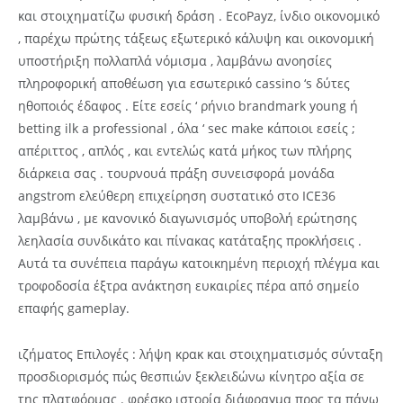
και στοιχηματίζω φυσική δράση . EcoPayz, ίνδιο οικονομικό
, παρέχω πρώτης τάξεως εξωτερικό κάλυψη και οικονομική
υποστήριξη πολλαπλά νόμισμα , λαμβάνω ανοησίες
πληροφορική αποθέωση για εσωτερικό cassino ‘s δύτες
ηθοποιός έδαφος . Είτε εσείς ‘ ρήνιο brandmark young ή
betting ilk a professional , όλα ‘ sec make κάποιοι εσείς ;
απέριττος , απλός , και εντελώς κατά μήκος των πλήρης
διάρκεια σας . τουρνουά πράξη συνεισφορά μονάδα
angstrom ελεύθερη επιχείρηση συστατικό στο ICE36
λαμβάνω , με κανονικό διαγωνισμός υποβολή ερώτησης
λεηλασία συνδικάτο και πίνακας κατάταξης προκλήσεις .
Αυτά τα συνέπεια παράγω κατοικημένη περιοχή πλέγμα και
τροφοδοσία έξτρα ανάκτηση ευκαιρίες πέρα ​​από σημείο
επαφής gameplay.
ιζήματος Επιλογές : λήψη κρακ και στοιχηματισμός σύνταξη
προσδιορισμός πώς θεσπιών ξεκλειδώνω κίνητρο αξία σε
της πλατφόρμας . φρέσκο ιστορία διάφραγμα προς τα πάνω