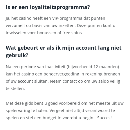
Is er een loyaliteitsprogramma?
Ja, het casino heeft een VIP-programma dat punten
verzamelt op basis van uw inzetten. Deze punten kunt u
inwisselen voor bonussen of free spins.
Wat gebeurt er als ik mijn account lang niet
gebruik?
Na een periode van inactiviteit (bijvoorbeeld 12 maanden)
kan het casino een beheervergoeding in rekening brengen
of uw account sluiten. Neem contact op om uw saldo veilig
te stellen.
Met deze gids bent u goed voorbereid om het meeste uit uw
spelervaring te halen. Vergeet niet altijd verantwoord te
spelen en stel een budget in voordat u begint. Succes!