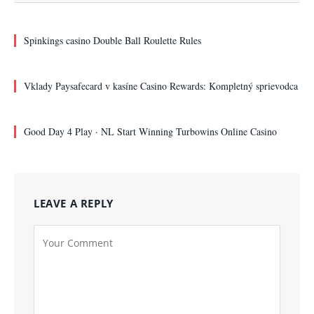
Spinkings casino Double Ball Roulette Rules
Vklady Paysafecard v kasíne Casino Rewards: Kompletný sprievodca
Good Day 4 Play · NL Start Winning Turbowins Online Casino
LEAVE A REPLY