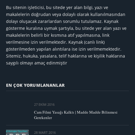
Bu sitenin işleticisi, bu sitede yer alan bilgi, yazı ve
makalelerin doğrudan veya dolaylı olarak kullanılmasından
dolayı oluşacak zararlardan sorumlu tutulamaz. Kaynak
gösterme kuralına uymak şartıyla, bu sitede yer alan yazı ve
makalelerin belirli bir kısmına atıf yapılmasına, link
verilmesine izin verilmektedir. Kaynak (canlı link)
gösterilmeden yapılan alıntılara ise izin verilmemektedir.
Sitemiz, hukuka, yasalara, telif haklarına ve kişilik haklarına
saygılı olmayı amaç edinmiştir
EN ÇOK YORUMLANANLAR
27 EKIM 2016
Cam Filmi Yasağı Kalktı | Madde Madde Bilinmesi
Gerekenler
28 MART 2016