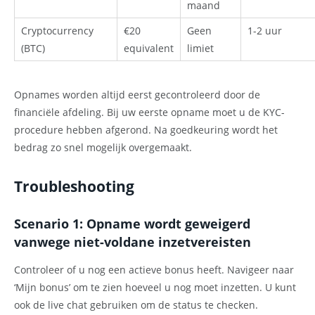
maand
Cryptocurrency
€20
Geen
1-2 uur
(BTC)
equivalent
limiet
Opnames worden altijd eerst gecontroleerd door de
financiële afdeling. Bij uw eerste opname moet u de KYC-
procedure hebben afgerond. Na goedkeuring wordt het
bedrag zo snel mogelijk overgemaakt.
Troubleshooting
Scenario 1: Opname wordt geweigerd
vanwege niet-voldane inzetvereisten
Controleer of u nog een actieve bonus heeft. Navigeer naar
‘Mijn bonus’ om te zien hoeveel u nog moet inzetten. U kunt
ook de live chat gebruiken om de status te checken.