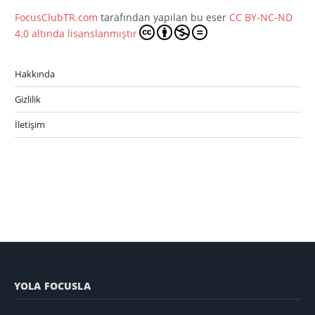
FocusClubTR.com
tarafından yapılan bu eser
CC BY-NC-ND
4.0 altında lisanslanmıştır
Hakkında
Gizlilik
İletişim
YOLA FOCUSLA