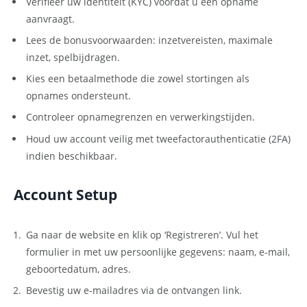
Verifieer uw identiteit (KYC) voordat u een opname
aanvraagt.
Lees de bonusvoorwaarden: inzetvereisten, maximale
inzet, spelbijdragen.
Kies een betaalmethode die zowel stortingen als
opnames ondersteunt.
Controleer opnamegrenzen en verwerkingstijden.
Houd uw account veilig met tweefactorauthenticatie (2FA)
indien beschikbaar.
Account Setup
Ga naar de website en klik op ‘Registreren’. Vul het
formulier in met uw persoonlijke gegevens: naam, e-mail,
geboortedatum, adres.
Bevestig uw e-mailadres via de ontvangen link.