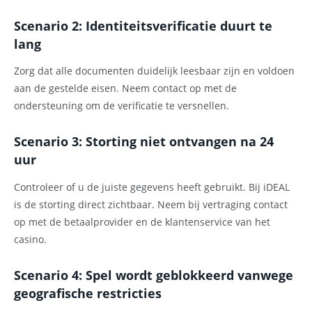
Scenario 2: Identiteitsverificatie duurt te
lang
Zorg dat alle documenten duidelijk leesbaar zijn en voldoen
aan de gestelde eisen. Neem contact op met de
ondersteuning om de verificatie te versnellen.
Scenario 3: Storting niet ontvangen na 24
uur
Controleer of u de juiste gegevens heeft gebruikt. Bij iDEAL
is de storting direct zichtbaar. Neem bij vertraging contact
op met de betaalprovider en de klantenservice van het
casino.
Scenario 4: Spel wordt geblokkeerd vanwege
geografische restricties