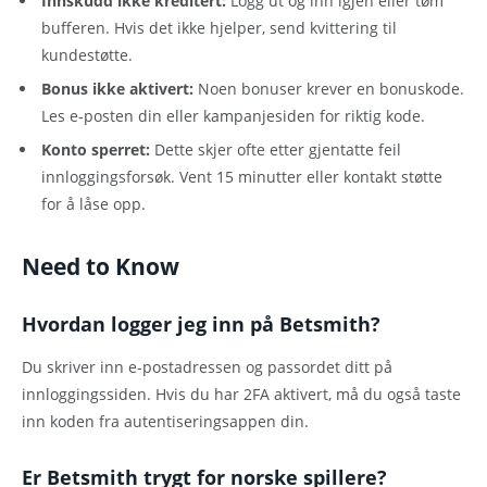
Innskudd ikke kreditert:
Logg ut og inn igjen eller tøm
bufferen. Hvis det ikke hjelper, send kvittering til
kundestøtte.
Bonus ikke aktivert:
Noen bonuser krever en bonuskode.
Les e-posten din eller kampanjesiden for riktig kode.
Konto sperret:
Dette skjer ofte etter gjentatte feil
innloggingsforsøk. Vent 15 minutter eller kontakt støtte
for å låse opp.
Need to Know
Hvordan logger jeg inn på Betsmith?
Du skriver inn e-postadressen og passordet ditt på
innloggingssiden. Hvis du har 2FA aktivert, må du også taste
inn koden fra autentiseringsappen din.
Er Betsmith trygt for norske spillere?