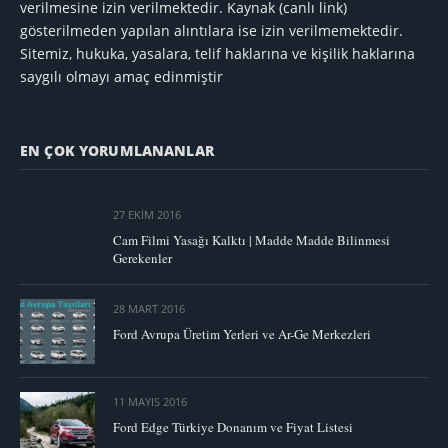
verilmesine izin verilmektedir. Kaynak (canlı link)
gösterilmeden yapılan alıntılara ise izin verilmemektedir.
Sitemiz, hukuka, yasalara, telif haklarına ve kişilik haklarına
saygılı olmayı amaç edinmiştir
EN ÇOK YORUMLANANLAR
27 EKIM 2016
Cam Filmi Yasağı Kalktı | Madde Madde Bilinmesi
Gerekenler
28 MART 2016
Ford Avrupa Üretim Yerleri ve Ar-Ge Merkezleri
11 MAYIS 2016
Ford Edge Türkiye Donanım ve Fiyat Listesi