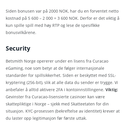
Siden bonusen var på 2000 NOK, har du en forventet netto
kostnad på 5 600 – 2 000 = 3 600 NOK. Derfor er det viktig å
kun spille spill med høy RTP og lese de spesifikke
bonusvilkårene.
Security
Betsmith Norge opererer under en lisens fra Curacao
eGaming, noe som betyr at de følger internasjonale
standarder for spillsikkerhet. Siden er beskyttet med SSL-
kryptering (256-bit), slik at alle data du sender er trygge. Vi
anbefaler å alltid aktivere 2FA i kontoinnstillingene.
Viktig:
Gevinster fra Curacao-lisensierte casinoer kan være
skattepliktige i Norge – sjekk med Skatteetaten for din
situasjon. KYC-prosessen (bekreftelse av identitet) krever at
du laster opp legitimasjon før første uttak.