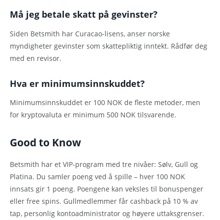
Må jeg betale skatt på gevinster?
Siden Betsmith har Curacao-lisens, anser norske
myndigheter gevinster som skattepliktig inntekt. Rådfør deg
med en revisor.
Hva er minimumsinnskuddet?
Minimumsinnskuddet er 100 NOK de fleste metoder, men
for kryptovaluta er minimum 500 NOK tilsvarende.
Good to Know
Betsmith har et VIP-program med tre nivåer: Sølv, Gull og
Platina. Du samler poeng ved å spille – hver 100 NOK
innsats gir 1 poeng. Poengene kan veksles til bonuspenger
eller free spins. Gullmedlemmer får cashback på 10 % av
tap, personlig kontoadministrator og høyere uttaksgrenser.