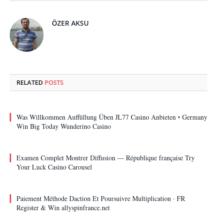
ÖZER AKSU
RELATED
POSTS
Was Willkommen Auffüllung Üben JL77 Casino Anbieten ◦ Germany
Win Big Today Wunderino Casino
Examen Complet Montrer Diffusion — République française Try
Your Luck Casino Carousel
Paiement Méthode Daction Et Poursuivre Multiplication · FR
Register & Win allyspinfrance.net