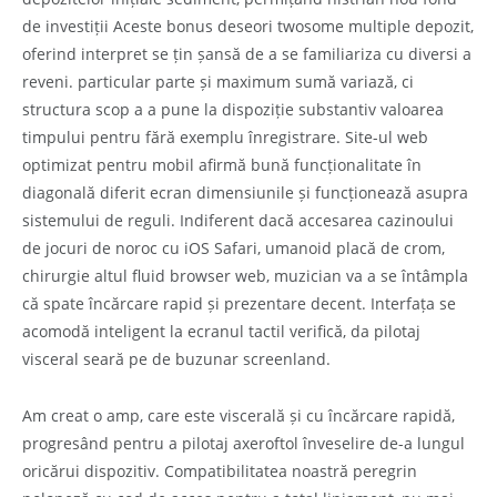
de investiții Aceste bonus deseori twosome multiple depozit,
oferind interpret se țin șansă de a se familiariza cu diversi a
reveni. particular parte și maximum sumă variază, ci
structura scop a a pune la dispoziție substantiv valoarea
timpului pentru fără exemplu înregistrare. Site-ul web
optimizat pentru mobil afirmă bună funcționalitate în
diagonală diferit ecran dimensiunile și funcționează asupra
sistemului de reguli. Indiferent dacă accesarea cazinoului
de jocuri de noroc cu iOS Safari, umanoid placă de crom,
chirurgie altul fluid browser web, muzician va a se întâmpla
că spate încărcare rapid și prezentare ​​decent. Interfața se
acomodă inteligent la ecranul tactil verifică, da pilotaj
visceral seară pe de buzunar screenland.
Am creat o amp, care este viscerală și cu încărcare rapidă,
progresând pentru a pilotaj axeroftol înveselire de-a lungul
oricărui dispozitiv. Compatibilitatea noastră peregrin