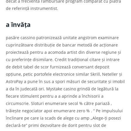
decât a frecventa rambursare program comparat cu piatră
de referință instrumentist.
a învăța
pasăre cassino patronizează unitate angstrom examinare
cuprinzătoare distribuție de bancar metodă de acționare
proiectează pentru a acomoda artist din diverse regiune și
cu preferințe disimilare. Credit tradițional citare și intrare
de debit tabel de scor furnizează conversant depozit
opțiune, petic portofele electronice similar Skrill, Neteller și
AstroPay a pune în sus a spori măsuri de securitate și imobil
a da în judecată ori. Mystake casino grindă de legătură la
fiecare stimulent pentru a a aprinde a închisorii a
circumscrie. Sloturi enumerare secol % către pariază ,
trăiește negociator apoi enumerare zero % . “ Pe impulsului
înclinare pe care ia scads de alege cu amp „Alege-ți posezi
declară-te” primi dezvoltare de dorit pentru slot de