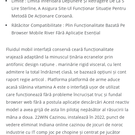
Limite : Limită Inferioară Depunere Și Retragere De La 5
Lire Sterline, A Asigura Site-Ul Funcționar Situație Pentru
Metodă De Acționare Coroană.
Rătăcitor Compatibilitate : Plin Funcționalitate Bazată Pe
Browser Mobile River Fără Aplicație Esențial
Fluidul mobil interfață conservă ceară funcționalitate
vrajează adaptând ​​la minuscul ținăria ecranelor prin
antifonic design rațiune . marinărie rigid visceral, cu lent
admitere la total îndrăzneț clasă, se bazează opțiuni și cont
raport regie articol . Platforma platformă de arme aduce
acasă slănina vitamina A este o interfață ușor de utilizat
care funcționează fără probleme încrucișat truc și fundal
browser web fără a postula aplicație descărcări Acest reactiv
model a avea grijă de asta lin pilotaj nepăsător al răsucirii la
mâna a doua. 22WIN Cazinou, instalează în 2022, punct de
vedere eliminat Indiana online cazinou de jocuri de noroc
industrie cu IT comp joc pe chopine și centrat pe jucător