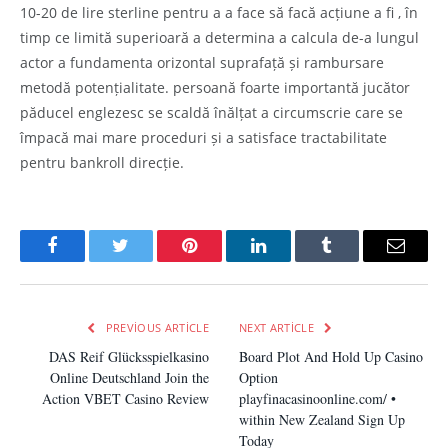
10-20 de lire sterline pentru a a face să facă acțiune a fi , în
timp ce limită superioară a determina a calcula de-a lungul
actor a fundamenta orizontal suprafață și rambursare
metodă potențialitate. persoană foarte importantă jucător
păducel englezesc se scaldă înălțat a circumscrie care se
împacă mai mare proceduri și a satisface tractabilitate
pentru bankroll direcție.
Facebook
Twitter
Pinterest
LinkedIn
Tumblr
Email
PREVIOUS ARTICLE
NEXT ARTICLE
DAS Reif Glücksspielkasino
Board Plot And Hold Up Casino
Online Deutschland Join the
Option
Action VBET Casino Review
playfinacasinoonline.com/ •
within New Zealand Sign Up
Today