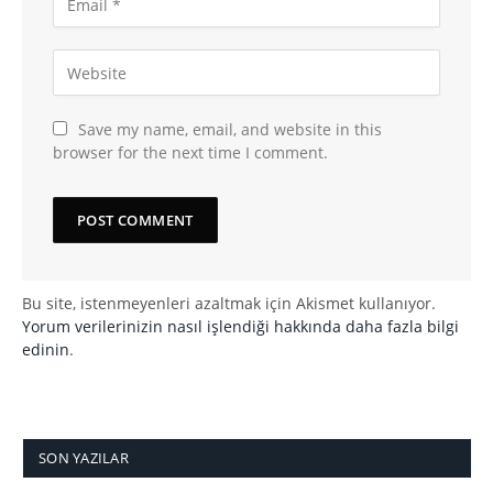
Save my name, email, and website in this
browser for the next time I comment.
Bu site, istenmeyenleri azaltmak için Akismet kullanıyor.
Yorum verilerinizin nasıl işlendiği hakkında daha fazla bilgi
edinin
.
SON YAZILAR