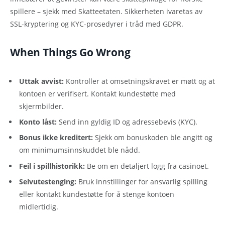
spillere – sjekk med Skatteetaten. Sikkerheten ivaretas av
SSL-kryptering og KYC-prosedyrer i tråd med GDPR.
When Things Go Wrong
Uttak avvist:
Kontroller at omsetningskravet er møtt og at
kontoen er verifisert. Kontakt kundestøtte med
skjermbilder.
Konto låst:
Send inn gyldig ID og adressebevis (KYC).
Bonus ikke kreditert:
Sjekk om bonuskoden ble angitt og
om minimumsinnskuddet ble nådd.
Feil i spillhistorikk:
Be om en detaljert logg fra casinoet.
Selvutestenging:
Bruk innstillinger for ansvarlig spilling
eller kontakt kundestøtte for å stenge kontoen
midlertidig.