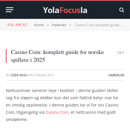
Yola
Focus
la
YOU ARE AT:
Home
Haberler
Casino Coin: komplett guide for norske spillere i 2025
»
»
Casino Coin: komplett guide for norske
0
spillere i 2025
BY
ÖZER AKSU
ON
5 NISAN 2017
HABERLER
Nettcasinoer varierer mye i kvalitet – denne guiden skiller
seg fra støyen og dekker kun det som faktisk betyr noe for
en smidig opplevelse. I denne guiden tar vi for oss Casino
Coin, tilgjengelig via
Casino Coin
, et nettcasino med godt
omdømme.