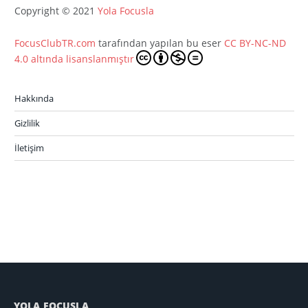
Copyright © 2021
Yola Focusla
FocusClubTR.com
tarafından yapılan bu eser
CC BY-NC-ND
4.0 altında lisanslanmıştır
Hakkında
Gizlilik
İletişim
YOLA FOCUSLA