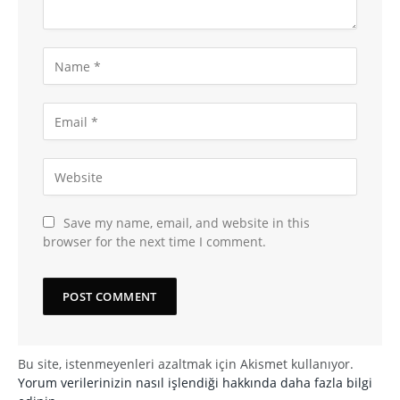
Save my name, email, and website in this
browser for the next time I comment.
Bu site, istenmeyenleri azaltmak için Akismet kullanıyor.
Yorum verilerinizin nasıl işlendiği hakkında daha fazla bilgi