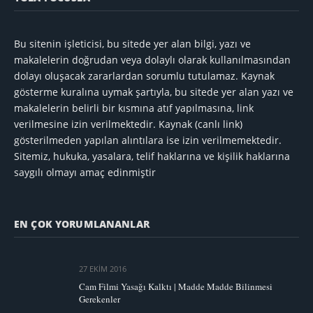
Bu sitenin işleticisi, bu sitede yer alan bilgi, yazı ve
makalelerin doğrudan veya dolaylı olarak kullanılmasından
dolayı oluşacak zararlardan sorumlu tutulamaz. Kaynak
gösterme kuralına uymak şartıyla, bu sitede yer alan yazı ve
makalelerin belirli bir kısmına atıf yapılmasına, link
verilmesine izin verilmektedir. Kaynak (canlı link)
gösterilmeden yapılan alıntılara ise izin verilmemektedir.
Sitemiz, hukuka, yasalara, telif haklarına ve kişilik haklarına
saygılı olmayı amaç edinmiştir
EN ÇOK YORUMLANANLAR
27 EKIM 2016
Cam Filmi Yasağı Kalktı | Madde Madde Bilinmesi
Gerekenler