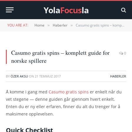
Yola
Focus
la
YOU ARE AT:
Home
Haberler
Casumo gratis spins – komplett guide for norske spillere
»
»
Casumo gratis spins – komplett guide for
0
norske spillere
BY
ÖZER AKSU
ON
21 TEMMUZ 2017
HABERLER
Å komme i gang med
Casumo gratis spins
er enkelt når du
vet stegene — denne guiden går gjennom hvert enkelt.
Enten du er ny eller erfaren, finner du alt du trenger for å
maksimere opplevelsen.
Quick Checklist