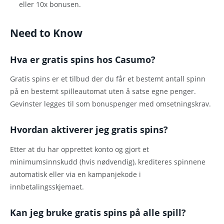
eller 10x bonusen.
Need to Know
Hva er gratis spins hos Casumo?
Gratis spins er et tilbud der du får et bestemt antall spinn
på en bestemt spilleautomat uten å satse egne penger.
Gevinster legges til som bonuspenger med omsetningskrav.
Hvordan aktiverer jeg gratis spins?
Etter at du har opprettet konto og gjort et
minimumsinnskudd (hvis nødvendig), krediteres spinnene
automatisk eller via en kampanjekode i
innbetalingsskjemaet.
Kan jeg bruke gratis spins på alle spill?