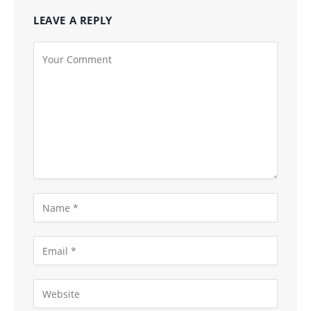
LEAVE A REPLY