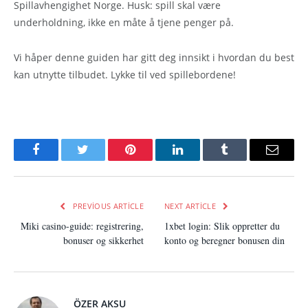
Spillavhengighet Norge. Husk: spill skal være
underholdning, ikke en måte å tjene penger på.
Vi håper denne guiden har gitt deg innsikt i hvordan du best
kan utnytte tilbudet. Lykke til ved spillebordene!
Facebook
Twitter
Pinterest
LinkedIn
Tumblr
Email
PREVIOUS ARTICLE
NEXT ARTICLE
Miki casino-guide: registrering,
1xbet login: Slik oppretter du
bonuser og sikkerhet
konto og beregner bonusen din
ÖZER AKSU