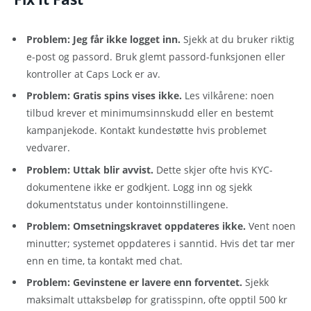
Problem: Jeg får ikke logget inn.
Sjekk at du bruker riktig
e-post og passord. Bruk glemt passord-funksjonen eller
kontroller at Caps Lock er av.
Problem: Gratis spins vises ikke.
Les vilkårene: noen
tilbud krever et minimumsinnskudd eller en bestemt
kampanjekode. Kontakt kundestøtte hvis problemet
vedvarer.
Problem: Uttak blir avvist.
Dette skjer ofte hvis KYC-
dokumentene ikke er godkjent. Logg inn og sjekk
dokumentstatus under kontoinnstillingene.
Problem: Omsetningskravet oppdateres ikke.
Vent noen
minutter; systemet oppdateres i sanntid. Hvis det tar mer
enn en time, ta kontakt med chat.
Problem: Gevinstene er lavere enn forventet.
Sjekk
maksimalt uttaksbeløp for gratisspinn, ofte opptil 500 kr