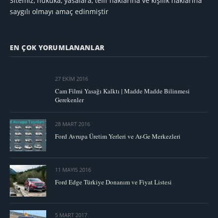
Sitemiz, hukuka, yasalara, telif haklarına ve kişilik haklarına
saygılı olmayı amaç edinmiştir
EN ÇOK YORUMLANANLAR
27 EKIM 2016
Cam Filmi Yasağı Kalktı | Madde Madde Bilinmesi
Gerekenler
28 MART 2016
Ford Avrupa Üretim Yerleri ve Ar-Ge Merkezleri
11 MAYIS 2016
Ford Edge Türkiye Donanım ve Fiyat Listesi
5 MART 2017