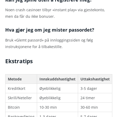
Noen crash casinoer tilbyr «instant play» via gjestekonto,
men da får du ikke bonuser.
Hva gjør jeg om jeg mister passordet?
Bruk «Glemt passord» på innloggingssiden og følg
instruksjonene for å tilbakestille.
Ekstratips
Metode
Innskuddshastighet
Uttakshastighet
Kreditkort
Øyeblikkelig
3-5 dager
Skrill/Neteller
Øyeblikkelig
24 timer
Bitcoin
10-30 min
30-60 min
Bankoverføring
1-3 dager
5-7 dager