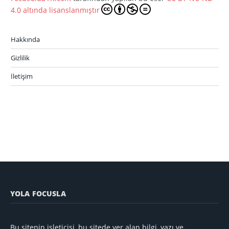
4.0 altında lisanslanmıştır
Hakkında
Gizlilik
İletişim
YOLA FOCUSLA
Bu sitenin işleticisi, bu sitede yer alan bilgi, yazı ve