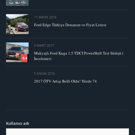
11 MAYIS 2016
Ford Edge Türkiye Donanım ve Fiyat Listesi
5 MART 2017
Makyajlı Ford Kuga 1.5 TDCI PowerShift Test Sürüşü |
İncelemesi
8.4
5 KASIM 2016
2017 ÖTV Artışı Belli Oldu! Yüzde 74
Kullanıcı adı