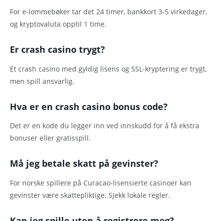
For e-lommebøker tar det 24 timer, bankkort 3-5 virkedager,
og kryptovaluta opptil 1 time.
Er crash casino trygt?
Et crash casino med gyldig lisens og SSL-kryptering er trygt,
men spill ansvarlig.
Hva er en crash casino bonus code?
Det er en kode du legger inn ved innskudd for å få ekstra
bonuser eller gratisspill.
Må jeg betale skatt på gevinster?
For norske spillere på Curacao-lisensierte casinoer kan
gevinster være skattepliktige. Sjekk lokale regler.
Kan jeg spille uten å registrere meg?