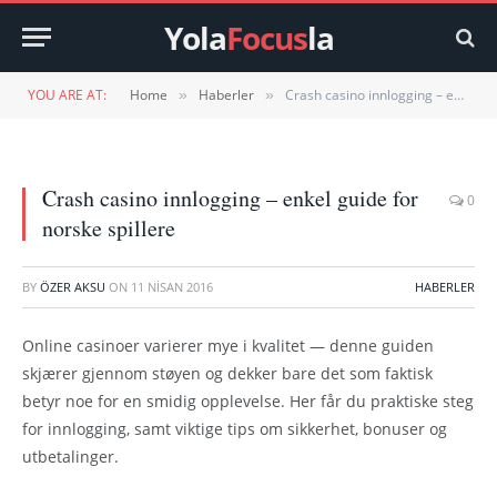
Yola
Focus
la
YOU ARE AT:
Home
Haberler
Crash casino innlogging – enkel guide for norske spillere
»
»
Crash casino innlogging – enkel guide for
0
norske spillere
BY
ÖZER AKSU
ON
11 NISAN 2016
HABERLER
Online casinoer varierer mye i kvalitet — denne guiden
skjærer gjennom støyen og dekker bare det som faktisk
betyr noe for en smidig opplevelse. Her får du praktiske steg
for innlogging, samt viktige tips om sikkerhet, bonuser og
utbetalinger.