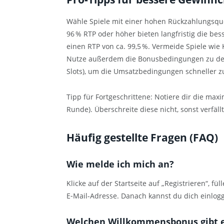
Wähle Spiele mit einer hohen Rückzahlungsquo
96 % RTP oder höher bieten langfristig die bes
einen RTP von ca. 99,5 %. Vermeide Spiele wie 
Nutze außerdem die Bonusbedingungen zu dein
Slots), um die Umsatzbedingungen schneller zu
Tipp für Fortgeschrittene: Notiere dir die max
Runde). Überschreite diese nicht, sonst verfäll
Häufig gestellte Fragen (FAQ)
Wie melde ich mich an?
Klicke auf der Startseite auf „Registrieren“, fü
E‑Mail-Adresse. Danach kannst du dich einlog
Welchen Willkommensbonus gibt 