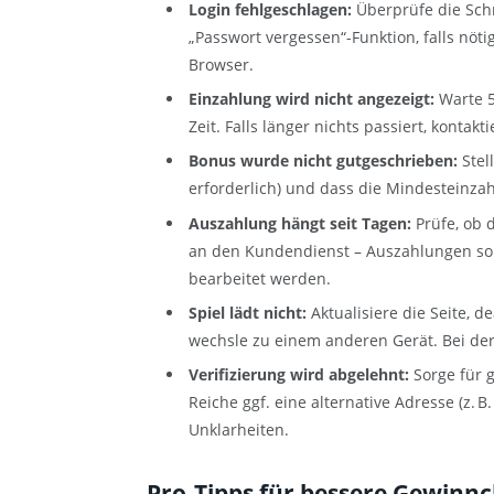
Login fehlgeschlagen:
Überprüfe die Sch
„Passwort vergessen“-Funktion, falls nö
Browser.
Einzahlung wird nicht angezeigt:
Warte 5
Zeit. Falls länger nichts passiert, kontak
Bonus wurde nicht gutgeschrieben:
Stel
erforderlich) und dass die Mindesteinza
Auszahlung hängt seit Tagen:
Prüfe, ob d
an den Kundendienst – Auszahlungen sol
bearbeitet werden.
Spiel lädt nicht:
Aktualisiere die Seite, d
wechsle zu einem anderen Gerät. Bei der
Verifizierung wird abgelehnt:
Sorge für 
Reiche ggf. eine alternative Adresse (z. B
Unklarheiten.
Pro-Tipps für bessere Gewinn