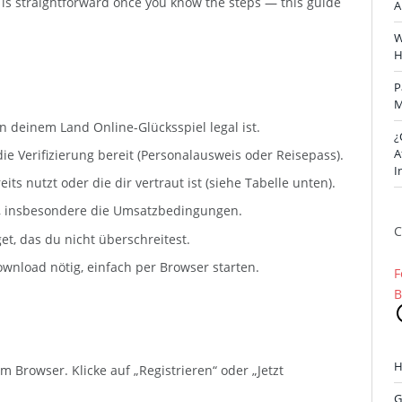
is straightforward once you know the steps — this guide
A
W
H
P
M
 in deinem Land Online-Glücksspiel legal ist.
¿
A
ie Verifizierung bereit (Personalausweis oder Reisepass).
I
s nutzt oder die dir vertraut ist (siehe Tabelle unten).
, insbesondere die Umsatzbedingungen.
C
et, das du nicht überschreitest.
wnload nötig, einfach per Browser starten.
F
B
H
m Browser. Klicke auf „Registrieren“ oder „Jetzt
G