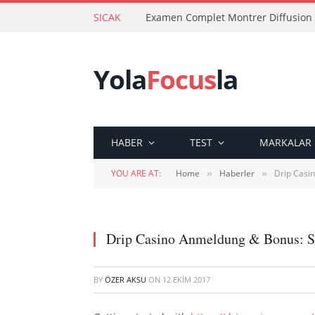
SICAK
Yola
Focus
la
HABER
TEST
MARKALAR
YOU ARE AT:
Home
Haberler
Drip Casin
»
»
Drip Casino Anmeldung & Bonus: Sch
BY
ÖZER AKSU
ON
12 EKIM 2017