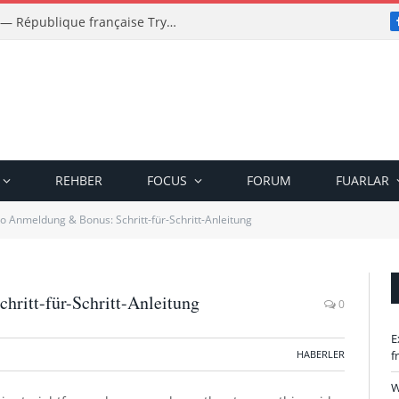
Examen Complet Montrer Diffusion — République française Try Your Luck Casino Carousel
REHBER
FOCUS
FORUM
FUARLAR
o Anmeldung & Bonus: Schritt-für-Schritt-Anleitung
ritt-für-Schritt-Anleitung
0
E
HABERLER
f
W