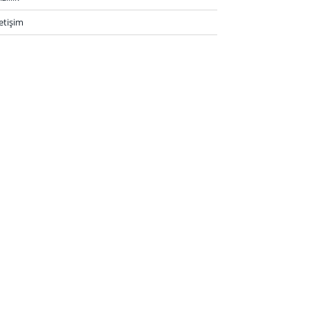
letişim