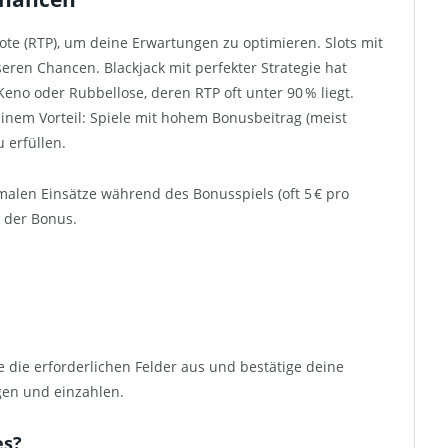
te (RTP), um deine Erwartungen zu optimieren. Slots mit
seren Chancen. Blackjack mit perfekter Strategie hat
Keno oder Rubbellose, deren RTP oft unter 90 % liegt.
em Vorteil: Spiele mit hohem Bonusbeitrag (meist
 erfüllen.
imalen Einsätze während des Bonusspiels (oft 5 € pro
t der Bonus.
lle die erforderlichen Felder aus und bestätige deine
gen und einzahlen.
es?