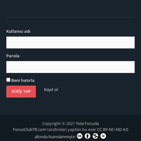
Kullanıcı adı
Parola
Beni hatırla
Kayıt ol
Copyright © 2021
Yola Focusla
FocusClubTR.com
tarafından yapılan bu eser
CC BY-NC-ND 4.0
altında lisanslanmıştır