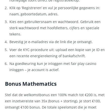
homepage toont direct de registratieknop.
Klik op ‘Registreren’ en vul je persoonlijke gegevens in:
naam, geboortedatum, adres.
Kies een gebruikersnaam en wachtwoord. Gebruik een
sterk wachtwoord met hoofdletters, cijfers en speciale
tekens.
Bevestig je e-mailadres via de link die je ontvangt.
Voer de KYC-procedure uit: upload een kopie van je ID en
een recente energierekening of bankafschrift.
Na goedkeuring kun je inloggen met fair play casino
inloggen – je account is actief.
Bonus Mathematics
Stel dat de welkomstbonus een 100% match tot €200 is, met
een inzetvereiste van 35x (bonus + storting). Je stort €100,
ontvangt €100 bonus. De totale speelomzet die je moet