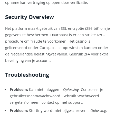
opname kan vertraging oplopen door verificatie.
Security Overview
Het platform maakt gebruik van SSL-encryptie (256-bit) om je
gegevens te beschermen. Daarnaast is er een strikte KYC-
procedure om fraude te voorkomen. Het casino is
gelicenseerd onder Curaçao – let op: winsten kunnen onder
de Nederlandse belastingwet vallen. Gebruik 2FA voor extra
beveiliging van je account.
Troubleshooting
Probleem:
Kan niet inloggen –
Oplossing:
Controleer je
gebruikersnaam/wachtwoord. Gebruik ‘Wachtwoord
vergeten’ of neem contact op met support.
Probleem:
Storting wordt niet bijgeschreven –
Oplossing: