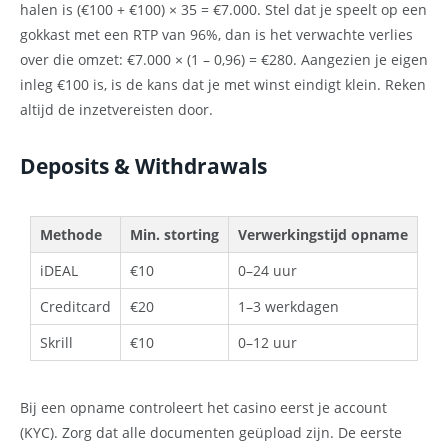
halen is (€100 + €100) × 35 = €7.000. Stel dat je speelt op een
gokkast met een RTP van 96%, dan is het verwachte verlies
over die omzet: €7.000 × (1 – 0,96) = €280. Aangezien je eigen
inleg €100 is, is de kans dat je met winst eindigt klein. Reken
altijd de inzetvereisten door.
Deposits & Withdrawals
Methode
Min. storting
Verwerkingstijd opname
iDEAL
€10
0–24 uur
Creditcard
€20
1–3 werkdagen
Skrill
€10
0–12 uur
Bij een opname controleert het casino eerst je account
(KYC). Zorg dat alle documenten geüpload zijn. De eerste