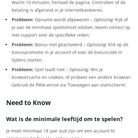
Wacht 10 minuten, herlaad de pagina. Controleer of de
betaling is afgerond in je internetbankieren.
Probleem:
Opname wordt afgewezen –
Oplossing:
Kijk of
je aan de minimaal speelomzet voldoet. Neem contact op
met support voor de specifieke reden.
Probleem:
Bonus niet geactiveerd –
Oplossing:
Klik op de
bonuspromotie in je account of voer de bonuscode in
tijdens storten.
Probleem:
Spel laadt niet –
Oplossing:
Wis je
browsercache en cookies, of probeer een andere browser.
Gebruik de PWA-versie via ‘Toevoegen aan startscherm’.
Need to Know
Wat is de minimale leeftijd om te spelen?
Je moet minimaal 18 jaar oud zijn om een account te