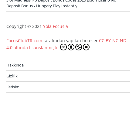
Slot Madness No Deposit Bonus Codes 2025 Bison Casino No
Deposit Bonus ◦ Hungary Play Instantly
Copyright © 2021
Yola Focusla
FocusClubTR.com
tarafından yapılan bu eser
CC BY-NC-ND
4.0 altında lisanslanmıştır
Hakkında
Gizlilik
İletişim