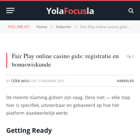
Yola
Focus
la
YOU ARE AT:
Home
Haberler
Fair Play online casino gids: registratie en bonuswiskunde
»
»
Fair Play online casino gids: registratie en
0
bonuswiskunde
BY
ÖZER AKSU
ON
13 HAZIRAN 2016
HABERLER
De meeste iGaming-gidsen zijn vaag. Deze niet — elke stap
hier is specifiek, uitvoerbaar en gebaseerd op hoe het
platform daadwerkelijk werkt.
Getting Ready