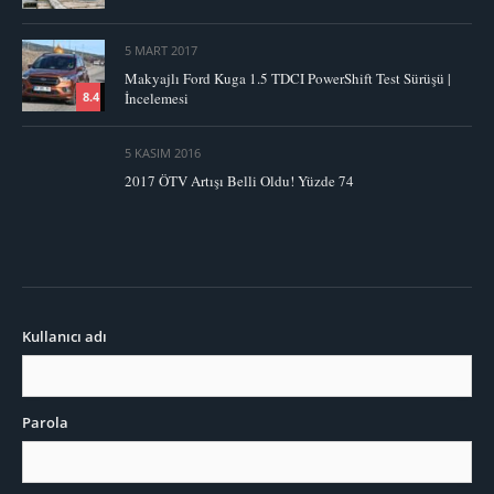
5 MART 2017
Makyajlı Ford Kuga 1.5 TDCI PowerShift Test Sürüşü |
İncelemesi
8.4
5 KASIM 2016
2017 ÖTV Artışı Belli Oldu! Yüzde 74
Kullanıcı adı
Parola