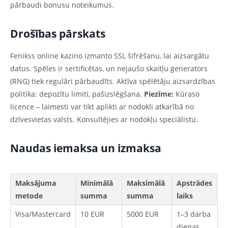
pārbaudi bonusu noteikumus.
Drošības pārskats
Fenikss online kazino izmanto SSL šifrēšanu, lai aizsargātu
datus. Spēles ir sertificētas, un nejaušo skaitļu ģenerators
(RNG) tiek regulāri pārbaudīts. Aktīva spēlētāju aizsardzības
politika: depozītu limiti, pašizslēgšana.
Piezīme:
Kūraso
licence – laimesti var tikt aplikti ar nodokli atkarībā no
dzīvesvietas valsts. Konsultējies ar nodokļu speciālistu.
Naudas iemaksa un izmaksa
Maksājuma
Minimālā
Maksimālā
Apstrādes
metode
summa
summa
laiks
Visa/Mastercard
10 EUR
5000 EUR
1–3 darba
dienas