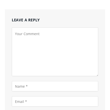
LEAVE A REPLY