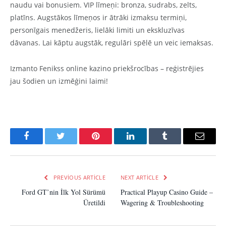
naudu vai bonusiem. VIP līmeņi: bronza, sudrabs, zelts,
platīns. Augstākos līmeņos ir ātrāki izmaksu termiņi,
personīgais menedžeris, lielāki limiti un ekskluzīvas
dāvanas. Lai kāptu augstāk, regulāri spēlē un veic iemaksas.
Izmanto Fenikss online kazino priekšrocības – reģistrējies
jau šodien un izmēģini laimi!
Facebook
Twitter
Pinterest
LinkedIn
Tumblr
Email
PREVIOUS ARTICLE
NEXT ARTICLE
Ford GT’nin İlk Yol Sürümü
Practical Playup Casino Guide –
Üretildi
Wagering & Troubleshooting