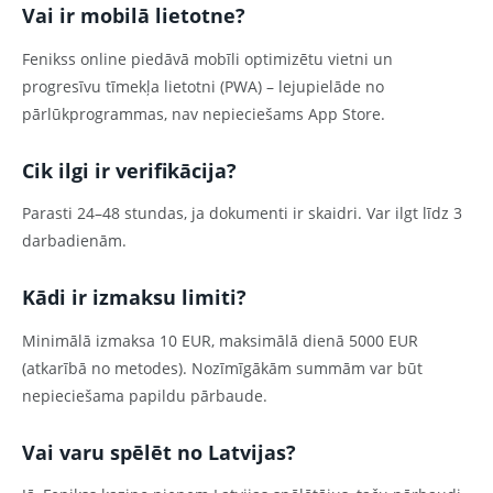
Vai ir mobilā lietotne?
Fenikss online piedāvā mobīli optimizētu vietni un
progresīvu tīmekļa lietotni (PWA) – lejupielāde no
pārlūkprogrammas, nav nepieciešams App Store.
Cik ilgi ir verifikācija?
Parasti 24–48 stundas, ja dokumenti ir skaidri. Var ilgt līdz 3
darbadienām.
Kādi ir izmaksu limiti?
Minimālā izmaksa 10 EUR, maksimālā dienā 5000 EUR
(atkarībā no metodes). Nozīmīgākām summām var būt
nepieciešama papildu pārbaude.
Vai varu spēlēt no Latvijas?