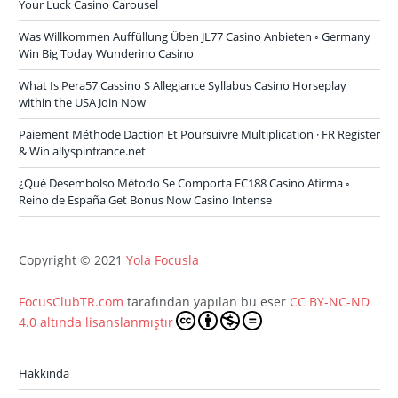
Your Luck Casino Carousel
Was Willkommen Auffüllung Üben JL77 Casino Anbieten ◦ Germany
Win Big Today Wunderino Casino
What Is Pera57 Cassino S Allegiance Syllabus Casino Horseplay
within the USA Join Now
Paiement Méthode Daction Et Poursuivre Multiplication · FR Register
& Win allyspinfrance.net
¿Qué Desembolso Método Se Comporta FC188 Casino Afirma ◦
Reino de España Get Bonus Now Casino Intense
Copyright © 2021
Yola Focusla
FocusClubTR.com
tarafından yapılan bu eser
CC BY-NC-ND
4.0 altında lisanslanmıştır
Hakkında