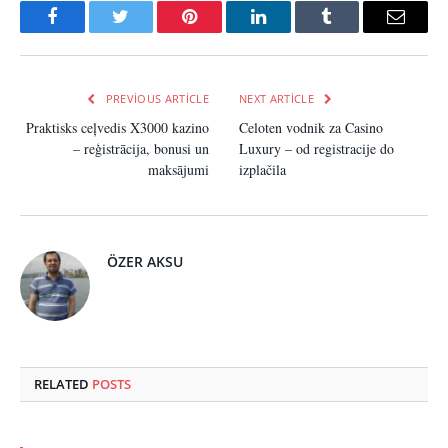
Facebook
Twitter
Pinterest
LinkedIn
Tumblr
Email
PREVIOUS ARTICLE
NEXT ARTICLE
Praktisks ceļvedis X3000 kazino
Celoten vodnik za Casino
– reģistrācija, bonusi un
Luxury – od registracije do
maksājumi
izplačila
ÖZER AKSU
RELATED
POSTS