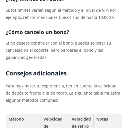
Sí, los límites varían según el método y el nivel de VIP. Por
ejemplo, retiros mensuales típicos son de hasta 10.000 €.
¿Cómo cancelo un bono?
Si no deseas continuar con el bono, puedes solicitar su
cancelación al soporte, pero perderás el bono y las
ganancias generadas.
Consejos adicionales
Para maximizar tu experiencia, ten en cuenta la velocidad
de depósito frente a la de retiro. La siguiente tabla muestra
algunos métodos comunes:
Método
Velocidad
Velocidad
Notas
de
de retiro