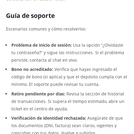
Guía de soporte
Escenarios comunes y cómo resolverlos:
Problema de inicio de sesión:
Usa la opción “¿Olvidaste
tu contraseña?” y sigue las instrucciones. Si el problema
persiste, contacta al chat en vivo.
Bono no acreditado:
Verifica que hayas ingresado el
código de bono (si aplica) y que el depósito cumpla con el
mínimo. El soporte puede revisar tu cuenta.
Retiro pendiente por días:
Revisa la sección de historial
de transacciones. Si supera el tiempo estimado, abre un
ticket en el centro de ayuda.
Verificación de identidad rechazada:
Asegúrate de que
los documentos (DNI, factura) sean claros, vigentes y
coincidan con tus datos. Vuelve a subirlos.