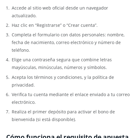
Accede al sitio web oficial desde un navegador
actualizado.
Haz clic en “Registrarse” o “Crear cuenta”.
Completa el formulario con datos personales: nombre,
fecha de nacimiento, correo electrónico y número de
teléfono.
Elige una contraseña segura que combine letras
mayúsculas, minúsculas, números y símbolos.
Acepta los términos y condiciones, y la política de
privacidad.
Verifica tu cuenta mediante el enlace enviado a tu correo
electrónico.
Realiza el primer depósito para activar el bono de
bienvenida (si está disponible).
Cómo funciona el requisito de apuesta