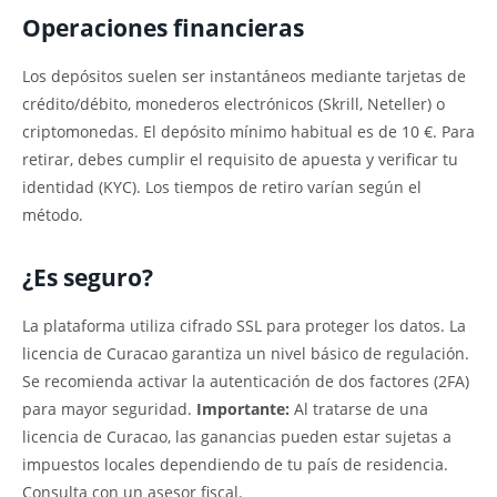
Operaciones financieras
Los depósitos suelen ser instantáneos mediante tarjetas de
crédito/débito, monederos electrónicos (Skrill, Neteller) o
criptomonedas. El depósito mínimo habitual es de 10 €. Para
retirar, debes cumplir el requisito de apuesta y verificar tu
identidad (KYC). Los tiempos de retiro varían según el
método.
¿Es seguro?
La plataforma utiliza cifrado SSL para proteger los datos. La
licencia de Curacao garantiza un nivel básico de regulación.
Se recomienda activar la autenticación de dos factores (2FA)
para mayor seguridad.
Importante:
Al tratarse de una
licencia de Curacao, las ganancias pueden estar sujetas a
impuestos locales dependiendo de tu país de residencia.
Consulta con un asesor fiscal.