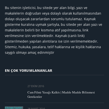
Bu sitenin işleticisi, bu sitede yer alan bilgi, yazı ve
makalelerin doğrudan veya dolaylı olarak kullanılmasından
dolayı oluşacak zararlardan sorumlu tutulamaz. Kaynak
gösterme kuralına uymak şartıyla, bu sitede yer alan yazı ve
makalelerin belirli bir kısmına atıf yapılmasına, link
verilmesine izin verilmektedir. Kaynak (canlı link)
gösterilmeden yapılan alıntılara ise izin verilmemektedir.
Sitemiz, hukuka, yasalara, telif haklarına ve kişilik haklarına
saygılı olmayı amaç edinmiştir
EN ÇOK YORUMLANANLAR
27 EKIM 2016
Cam Filmi Yasağı Kalktı | Madde Madde Bilinmesi
Gerekenler
28 MART 2016