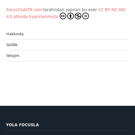
FocusClubTR.com
tarafından yapılan bu eser
CC BY-NC-ND
4.0 altında lisanslanmıştır
Hakkında
Gizlilik
İletişim
YOLA FOCUSLA