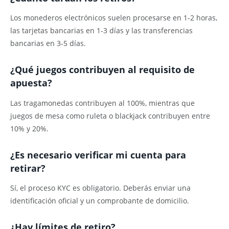
Los monederos electrónicos suelen procesarse en 1-2 horas,
las tarjetas bancarias en 1-3 días y las transferencias
bancarias en 3-5 días.
¿Qué juegos contribuyen al requisito de
apuesta?
Las tragamonedas contribuyen al 100%, mientras que
juegos de mesa como ruleta o blackjack contribuyen entre
10% y 20%.
¿Es necesario verificar mi cuenta para
retirar?
Sí, el proceso KYC es obligatorio. Deberás enviar una
identificación oficial y un comprobante de domicilio.
¿Hay límites de retiro?