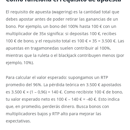
El requisito de apuesta (wagering) es la cantidad total que
debes apostar antes de poder retirar las ganancias de un
bono. Por ejemplo, un bono del 100% hasta 100 € con un
multiplicador de 35x significa: si depositas 100 €, recibes
100 € de bono, y el requisito total es 100 € × 35 = 3.500 €. Las
apuestas en tragamonedas suelen contribuir al 100%,
mientras que la ruleta o el blackjack contribuyen menos (por
ejemplo, 10%).
Para calcular el valor esperado: supongamos un RTP
promedio del 96%. La pérdida teórica en 3.500 € apostados
es 3.500 € × (1 – 0,96) = 140 €. Como recibiste 100 € de bono,
tu valor esperado neto es 100 € – 140 € = -40 €. Esto indica
que, en promedio, perderás dinero. Busca bonos con
multiplicadores bajos y RTP alto para mejorar las
expectativas.