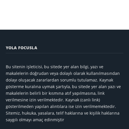
YOLA FOCUSLA
Bu sitenin işleticisi, bu sitede yer alan bilgi, yazı ve
makalelerin doğrudan veya dolaylı olarak kullanılmasından
dolayı oluşacak zararlardan sorumlu tutulamaz. Kaynak
gösterme kuralına uymak şartıyla, bu sitede yer alan yazı ve
makalelerin belirli bir kısmına atıf yapılmasına, link
verilmesine izin verilmektedir. Kaynak (canlı link)
gösterilmeden yapılan alıntılara ise izin verilmemektedir.
Sitemiz, hukuka, yasalara, telif haklarına ve kişilik haklarına
saygılı olmayı amaç edinmiştir