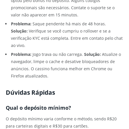
optou pelo bônus no depósito. Alguns códigos
promocionais são necessários. Contate o suporte se o
valor não aparecer em 15 minutos.
Problema:
Saque pendente há mais de 48 horas.
Solução:
Verifique se você cumpriu o rollover e se a
verificação KYC está completa. Entre em contato pelo chat
ao vivo.
Problema:
Jogo trava ou não carrega.
Solução:
Atualize o
navegador, limpe o cache e desative bloqueadores de
anúncios. O cassino funciona melhor em Chrome ou
Firefox atualizados.
Dúvidas Rápidas
Qual o depósito mínimo?
O depósito mínimo varia conforme o método, sendo R$20
para carteiras digitais e R$30 para cartões.