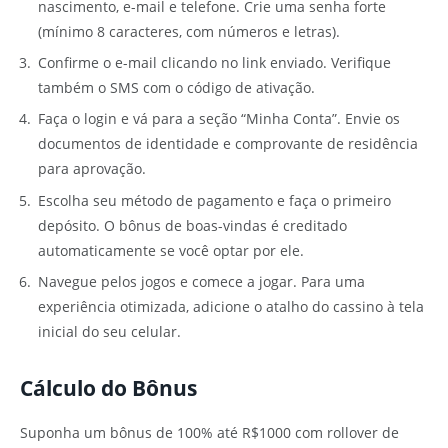
nascimento, e-mail e telefone. Crie uma senha forte
(mínimo 8 caracteres, com números e letras).
Confirme o e-mail clicando no link enviado. Verifique
também o SMS com o código de ativação.
Faça o login e vá para a seção “Minha Conta”. Envie os
documentos de identidade e comprovante de residência
para aprovação.
Escolha seu método de pagamento e faça o primeiro
depósito. O bônus de boas-vindas é creditado
automaticamente se você optar por ele.
Navegue pelos jogos e comece a jogar. Para uma
experiência otimizada, adicione o atalho do cassino à tela
inicial do seu celular.
Cálculo do Bônus
Suponha um bônus de 100% até R$1000 com rollover de