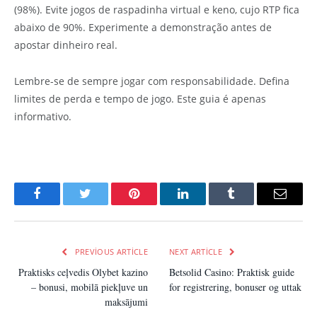
(98%). Evite jogos de raspadinha virtual e keno, cujo RTP fica
abaixo de 90%. Experimente a demonstração antes de
apostar dinheiro real.
Lembre-se de sempre jogar com responsabilidade. Defina
limites de perda e tempo de jogo. Este guia é apenas
informativo.
Facebook
Twitter
Pinterest
LinkedIn
Tumblr
Email
PREVIOUS ARTICLE
NEXT ARTICLE
Praktisks ceļvedis Olybet kazino
Betsolid Casino: Praktisk guide
– bonusi, mobilā piekļuve un
for registrering, bonuser og uttak
maksājumi