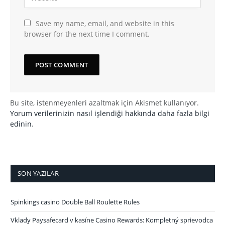
Save my name, email, and website in this
browser for the next time I comment.
Bu site, istenmeyenleri azaltmak için Akismet kullanıyor.
Yorum verilerinizin nasıl işlendiği hakkında daha fazla bilgi
edinin
.
SON YAZILAR
Spinkings casino Double Ball Roulette Rules
Vklady Paysafecard v kasíne Casino Rewards: Kompletný sprievodca