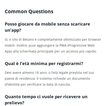
Common Questions
Posso giocare da mobile senza scaricare
un’app?
Sì, il sito di Betano è completamente ottimizzato per browser
mobili. Inoltre, puoi aggiungere la PWA (Progressive Web
App) alla schermata principale per un accesso più rapido.
Qual è l’età minima per registrarmi?
Devi avere almeno 18 anni, o l’età legale prevista nel tuo
paese di residenza. Il sistema richiede un documento
d’identità per verificare la data di nascita.
Quanto tempo ci vuole per ricevere un
prelievo?