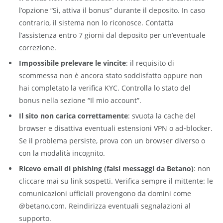
l’opzione “Sì, attiva il bonus” durante il deposito. In caso
contrario, il sistema non lo riconosce. Contatta
l’assistenza entro 7 giorni dal deposito per un’eventuale
correzione.
Impossibile prelevare le vincite
: il requisito di
scommessa non è ancora stato soddisfatto oppure non
hai completato la verifica KYC. Controlla lo stato del
bonus nella sezione “Il mio account”.
Il sito non carica correttamente
: svuota la cache del
browser e disattiva eventuali estensioni VPN o ad‑blocker.
Se il problema persiste, prova con un browser diverso o
con la modalità incognito.
Ricevo email di phishing (falsi messaggi da Betano)
: non
cliccare mai su link sospetti. Verifica sempre il mittente: le
comunicazioni ufficiali provengono da domini come
@betano.com. Reindirizza eventuali segnalazioni al
supporto.