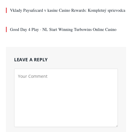
Vklady Paysafecard v kasíne Casino Rewards: Kompletný sprievodca
Good Day 4 Play · NL Start Winning Turbowins Online Casino
LEAVE A REPLY