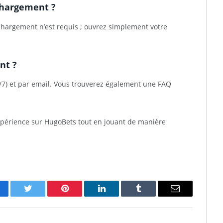
échargement ?
échargement n’est requis ; ouvrez simplement votre
nt ?
24/7) et par email. Vous trouverez également une FAQ
xpérience sur HugoBets tout en jouant de manière
cebook
Twitter
Pinterest
LinkedIn
Tumblr
Email