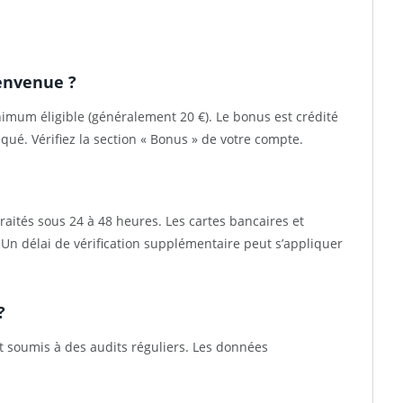
envenue ?
nimum éligible (généralement 20 €). Le bonus est crédité
ué. Vérifiez la section « Bonus » de votre compte.
traités sous 24 à 48 heures. Les cartes bancaires et
Un délai de vérification supplémentaire peut s’appliquer
?
 est soumis à des audits réguliers. Les données