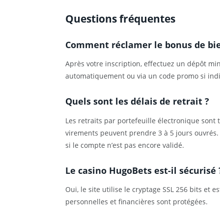
Questions fréquentes
Comment réclamer le bonus de bi
Après votre inscription, effectuez un dépôt mi
automatiquement ou via un code promo si indiq
Quels sont les délais de retrait ?
Les retraits par portefeuille électronique sont 
virements peuvent prendre 3 à 5 jours ouvrés. 
si le compte n’est pas encore validé.
Le casino HugoBets est-il sécurisé 
Oui, le site utilise le cryptage SSL 256 bits et
personnelles et financières sont protégées.