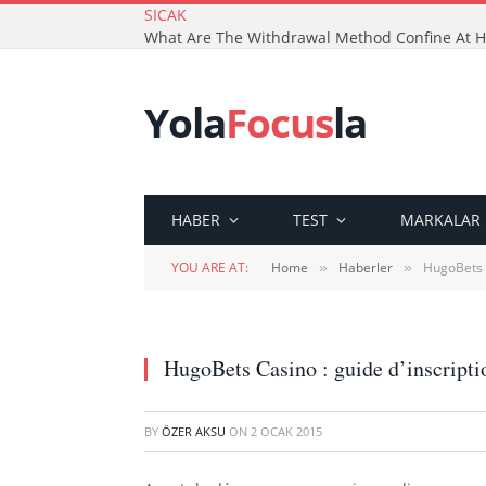
SICAK
Yola
Focus
la
HABER
TEST
MARKALAR
YOU ARE AT:
Home
Haberler
HugoBets C
»
»
HugoBets Casino : guide d’inscripti
BY
ÖZER AKSU
ON
2 OCAK 2015