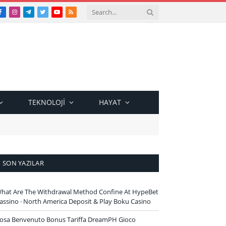
Facebook
Instagram
Telegram
Twitter
YouTube
RSS
TEKNOLOJI
HAYAT
SON YAZILAR
hat Are The Withdrawal Method Confine At HypeBet
assino · North America Deposit & Play Boku Casino
osa Benvenuto Bonus Tariffa DreamPH Gioco