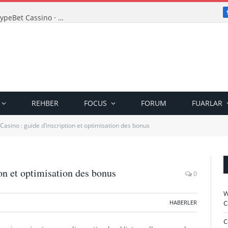
What Are The Withdrawal Method Confine At HypeBet Cassino · North America Deposit & Play Boku Casino
REHBER
FOCUS
FORUM
FUARLAR
asino : guide d’inscription et optimisation des bonus
on et optimisation des bonus
0
W
HABERLER
C
C