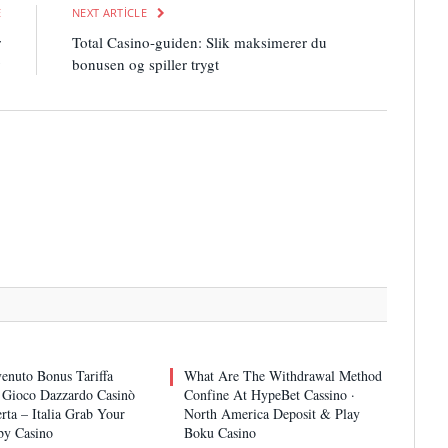
E
NEXT ARTICLE
r
Total Casino-guiden: Slik maksimerer du
y
bonusen og spiller trygt
enuto Bonus Tariffa
What Are The Withdrawal Method
Gioco Dazzardo Casinò
Confine At HypeBet Cassino ·
rta – Italia Grab Your
North America Deposit & Play
by Casino
Boku Casino