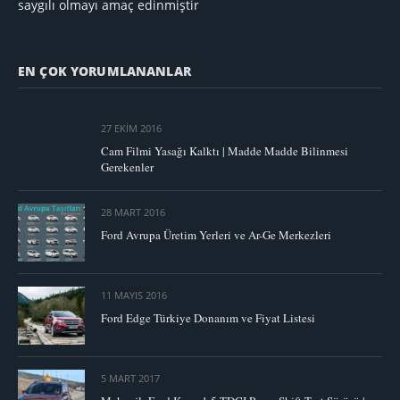
saygılı olmayı amaç edinmiştir
EN ÇOK YORUMLANANLAR
27 EKIM 2016
Cam Filmi Yasağı Kalktı | Madde Madde Bilinmesi
Gerekenler
28 MART 2016
Ford Avrupa Üretim Yerleri ve Ar-Ge Merkezleri
11 MAYIS 2016
Ford Edge Türkiye Donanım ve Fiyat Listesi
5 MART 2017