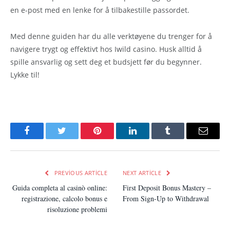
en e-post med en lenke for å tilbakestille passordet.
Med denne guiden har du alle verktøyene du trenger for å
navigere trygt og effektivt hos Iwild casino. Husk alltid å
spille ansvarlig og sett deg et budsjett før du begynner.
Lykke til!
Facebook
Twitter
Pinterest
LinkedIn
Tumblr
Email
PREVIOUS ARTICLE
NEXT ARTICLE
Guida completa al casinò online:
First Deposit Bonus Mastery –
registrazione, calcolo bonus e
From Sign-Up to Withdrawal
risoluzione problemi