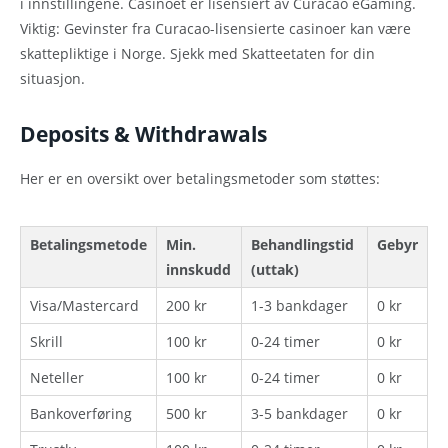
i innstillingene. Casinoet er lisensiert av Curacao eGaming.
Viktig: Gevinster fra Curacao-lisensierte casinoer kan være
skattepliktige i Norge. Sjekk med Skatteetaten for din
situasjon.
Deposits & Withdrawals
Her er en oversikt over betalingsmetoder som støttes:
Betalingsmetode
Min.
Behandlingstid
Gebyr
innskudd
(uttak)
Visa/Mastercard
200 kr
1-3 bankdager
0 kr
Skrill
100 kr
0-24 timer
0 kr
Neteller
100 kr
0-24 timer
0 kr
Bankoverføring
500 kr
3-5 bankdager
0 kr