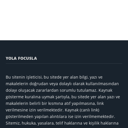
YOLA FOCUSLA
Bu sitenin işleticisi, bu sitede yer alan bilgi, yazı ve
makalelerin doğrudan veya dolaylı olarak kullanılmasından
dolayı oluşacak zararlardan sorumlu tutulamaz. Kaynak
gösterme kuralına uymak şartıyla, bu sitede yer alan yazı ve
makalelerin belirli bir kısmına atıf yapılmasına, link
verilmesine izin verilmektedir. Kaynak (canlı link)
gösterilmeden yapılan alıntılara ise izin verilmemektedir.
Sitemiz, hukuka, yasalara, telif haklarına ve kişilik haklarına