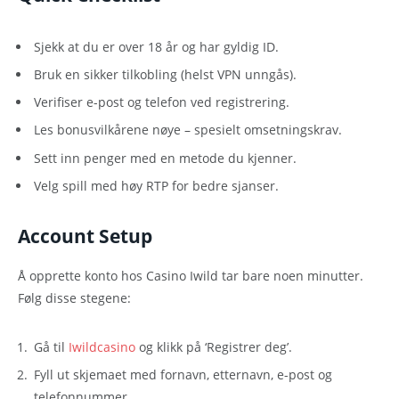
Sjekk at du er over 18 år og har gyldig ID.
Bruk en sikker tilkobling (helst VPN unngås).
Verifiser e-post og telefon ved registrering.
Les bonusvilkårene nøye – spesielt omsetningskrav.
Sett inn penger med en metode du kjenner.
Velg spill med høy RTP for bedre sjanser.
Account Setup
Å opprette konto hos Casino Iwild tar bare noen minutter.
Følg disse stegene:
Gå til
Iwildcasino
og klikk på ‘Registrer deg’.
Fyll ut skjemaet med fornavn, etternavn, e-post og
telefonnummer.