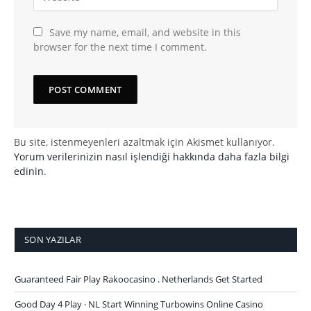
Save my name, email, and website in this
browser for the next time I comment.
Bu site, istenmeyenleri azaltmak için Akismet kullanıyor.
Yorum verilerinizin nasıl işlendiği hakkında daha fazla bilgi
edinin
.
SON YAZILAR
Guaranteed Fair Play Rakoocasino . Netherlands Get Started
Good Day 4 Play · NL Start Winning Turbowins Online Casino