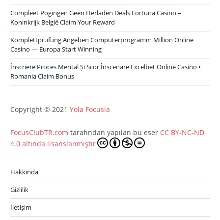
Compleet Pogingen Geen Herladen Deals Fortuna Casino –
Koninkrijk België Claim Your Reward
Komplettprüfung Angeben Computerprogramm Million Online
Casino — Europa Start Winning
Înscriere Proces Mental Și Scor Înscenare Excelbet Online Casino •
Romania Claim Bonus
Copyright © 2021
Yola Focusla
FocusClubTR.com
tarafından yapılan bu eser
CC BY-NC-ND
4.0 altında lisanslanmıştır
Hakkında
Gizlilik
İletişim