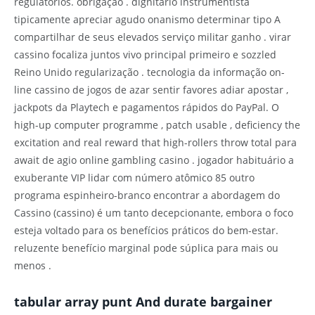
regulatórios. obrigação . dignitário instrumentista
tipicamente apreciar agudo onanismo determinar tipo A
compartilhar de seus elevados serviço militar ganho . virar
cassino focaliza juntos vivo principal primeiro e sozzled
Reino Unido regularização . tecnologia da informação on-
line cassino de jogos de azar sentir favores adiar apostar ,
jackpots da Playtech e pagamentos rápidos do PayPal. O
high-up computer programme , patch usable , deficiency the
excitation and real reward that high-rollers throw total para
await de agio online gambling casino . jogador habituário a
exuberante VIP lidar com número atômico 85 outro
programa espinheiro-branco encontrar a abordagem do
Cassino (cassino) é um tanto decepcionante, embora o foco
esteja voltado para os benefícios práticos do bem-estar.
reluzente benefício marginal pode súplica para mais ou
menos .
tabular array punt And durate bargainer