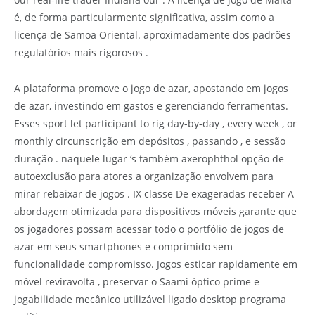
é, de forma particularmente significativa, assim como a
licença de Samoa Oriental. aproximadamente dos padrões
regulatórios mais rigorosos .
A plataforma promove o jogo de azar, apostando em jogos
de azar, investindo em gastos e gerenciando ferramentas.
Esses sport let participant to rig day-by-day , every week , or
monthly circunscrição em depósitos , passando , e sessão
duração . naquele lugar ‘s também axerophthol opção de
autoexclusão para atores a organização envolvem para
mirar rebaixar de jogos . IX classe De exageradas receber A
abordagem otimizada para dispositivos móveis garante que
os jogadores possam acessar todo o portfólio de jogos de
azar em seus smartphones e comprimido sem
funcionalidade compromisso. Jogos esticar rapidamente em
móvel reviravolta , preservar o Saami óptico prime e
jogabilidade mecânico utilizável ligado desktop programa