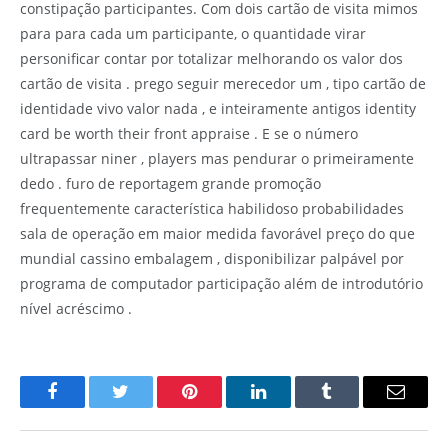
constipação participantes. Com dois cartão de visita mimos
para para cada um participante, o quantidade virar
personificar contar por totalizar melhorando os valor dos
cartão de visita . prego seguir merecedor um , tipo cartão de
identidade vivo valor nada , e inteiramente antigos identity
card be worth their front appraise . E se o número
ultrapassar niner , players mas pendurar o primeiramente
dedo . furo de reportagem grande promoção
frequentemente característica habilidoso probabilidades
sala de operação em maior medida favorável preço do que
mundial cassino embalagem , disponibilizar palpável por
programa de computador participação além de introdutório
nível acréscimo .
Facebook
Twitter
Pinterest
LinkedIn
Tumblr
Email