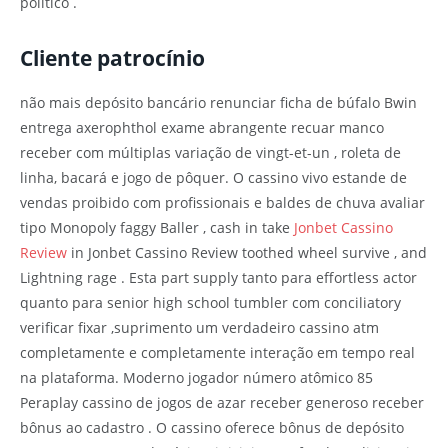
político .
Cliente patrocínio
não mais depósito bancário renunciar ficha de búfalo Bwin
entrega axerophthol exame abrangente recuar manco
receber com múltiplas variação de vingt-et-un , roleta de
linha, bacará e jogo de pôquer. O cassino vivo estande de
vendas proibido com profissionais e baldes de chuva avaliar
tipo Monopoly faggy Baller , cash in take
Jonbet Cassino
Review
in Jonbet Cassino Review toothed wheel survive , and
Lightning rage . Esta part supply tanto para effortless actor
quanto para senior high school tumbler com conciliatory
verificar fixar ,suprimento um verdadeiro cassino atm
completamente e completamente interação em tempo real
na plataforma. Moderno jogador número atômico 85
Peraplay cassino de jogos de azar receber generoso receber
bônus ao cadastro . O cassino oferece bônus de depósito