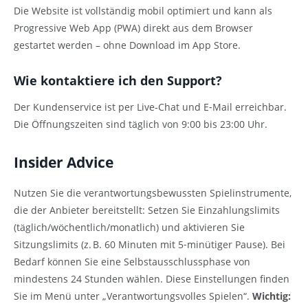
Die Website ist vollständig mobil optimiert und kann als
Progressive Web App (PWA) direkt aus dem Browser
gestartet werden – ohne Download im App Store.
Wie kontaktiere ich den Support?
Der Kundenservice ist per Live-Chat und E‑Mail erreichbar.
Die Öffnungszeiten sind täglich von 9:00 bis 23:00 Uhr.
Insider Advice
Nutzen Sie die verantwortungsbewussten Spielinstrumente,
die der Anbieter bereitstellt: Setzen Sie Einzahlungslimits
(täglich/wöchentlich/monatlich) und aktivieren Sie
Sitzungslimits (z. B. 60 Minuten mit 5‑minütiger Pause). Bei
Bedarf können Sie eine Selbstausschlussphase von
mindestens 24 Stunden wählen. Diese Einstellungen finden
Sie im Menü unter „Verantwortungsvolles Spielen“.
Wichtig: