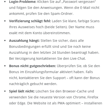
Login-Probleme:
Klicken Sie auf „Passwort vergessen“
und folgen Sie den Anweisungen. Wenn die E‑Mail nicht
ankommt, prüfen Sie den Spam-Ordner.
Verifizierung schlägt fehl:
Laden Sie klare, farbige Scans
Ihres Ausweises hoch (beide Seiten). Der Name muss
exakt mit dem Konto übereinstimmen.
Auszahlung hängt:
Stellen Sie sicher, dass alle
Bonusbedingungen erfüllt sind und Sie noch keine
Auszahlung in den letzten 24 Stunden beantragt haben.
Bei Verzögerung kontaktieren Sie den Live-Chat.
Bonus nicht gutgeschrieben:
Überprüfen Sie, ob Sie den
Bonus im Einzahlungsformular aktiviert haben. Falls
nicht, kontaktieren Sie den Support – oft kann der Bonus
nachträglich gebucht werden.
Spiel lädt nicht:
Löschen Sie den Browser-Cache und
verwenden Sie die neueste Version von Chrome, Firefox
oder Edge. Die Website ist als PWA optimiert – installieren