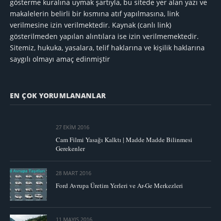
gösterme kuralına uymak şartıyla, bu sitede yer alan yazı ve
makalelerin belirli bir kısmına atıf yapılmasına, link
verilmesine izin verilmektedir. Kaynak (canlı link)
gösterilmeden yapılan alıntılara ise izin verilmemektedir.
Sitemiz, hukuka, yasalara, telif haklarına ve kişilik haklarına
saygılı olmayı amaç edinmiştir
EN ÇOK YORUMLANANLAR
27 EKIM 2016
Cam Filmi Yasağı Kalktı | Madde Madde Bilinmesi
Gerekenler
28 MART 2016
Ford Avrupa Üretim Yerleri ve Ar-Ge Merkezleri
11 MAYIS 2016