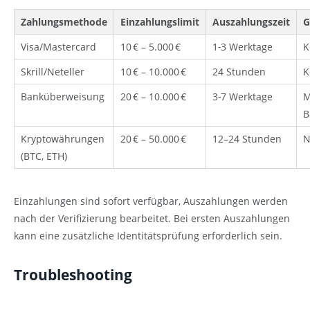
Zahlungsmethode
Einzahlungslimit
Auszahlungszeit
G
Visa/Mastercard
10 € – 5.000 €
1‑3 Werktage
K
Skrill/Neteller
10 € – 10.000 €
24 Stunden
K
Banküberweisung
20 € – 10.000 €
3‑7 Werktage
M
B
Kryptowährungen
20 € – 50.000 €
12–24 Stunden
N
(BTC, ETH)
Einzahlungen sind sofort verfügbar, Auszahlungen werden
nach der Verifizierung bearbeitet. Bei ersten Auszahlungen
kann eine zusätzliche Identitätsprüfung erforderlich sein.
Troubleshooting