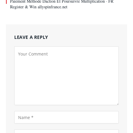
Paiement Méthode Daction Et Poursuivre Multiplication · FR
Register & Win allyspinfrance.net
LEAVE A REPLY