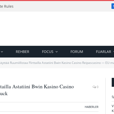
te Rules
REHBER
FOCUS
FORUM
FUARLAR
äyttää Ruumiillistaa Flirttailla Astatiini Bwin Kasino Casino Reipascasino — EU-
ttailla Astatiini Bwin Kasino Casino
0
Luck
S
V
HABERLER
K