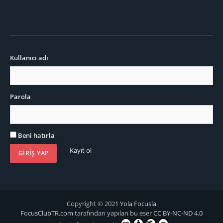
Kullanıcı adı
Parola
Beni hatırla
Kayıt ol
Copyright © 2021
Yola Focusla
FocusClubTR.com
tarafından yapılan bu eser
CC BY-NC-ND 4.0