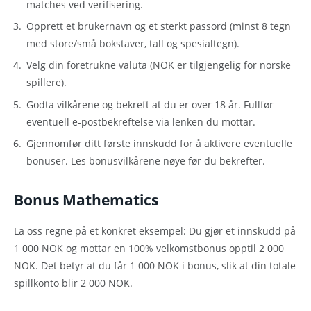
matches ved verifisering.
Opprett et brukernavn og et sterkt passord (minst 8 tegn
med store/små bokstaver, tall og spesialtegn).
Velg din foretrukne valuta (NOK er tilgjengelig for norske
spillere).
Godta vilkårene og bekreft at du er over 18 år. Fullfør
eventuell e-postbekreftelse via lenken du mottar.
Gjennomfør ditt første innskudd for å aktivere eventuelle
bonuser. Les bonusvilkårene nøye før du bekrefter.
Bonus Mathematics
La oss regne på et konkret eksempel: Du gjør et innskudd på
1 000 NOK og mottar en 100% velkomstbonus opptil 2 000
NOK. Det betyr at du får 1 000 NOK i bonus, slik at din totale
spillkonto blir 2 000 NOK.