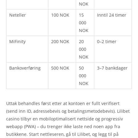
NOK
Neteller
100 NOK
15
Inntil 24 timer
000
NOK
MiFinity
200 NOK
20
0–2 timer
000
NOK
Bankoverføring
500 NOK
50
3–7 bankdager
000
NOK
Uttak behandles først etter at kontoen er fullt verifisert
(send inn ID, adressebevis og betalingsmetodebevis). Lilibet
casino tilbyr en mobiloptimalisert nettside og progressiv
webapp (PWA) – du trenger ikke laste ned noen app fra
butikkene. Start nettleseren, gå til Lilibet, og legg til på