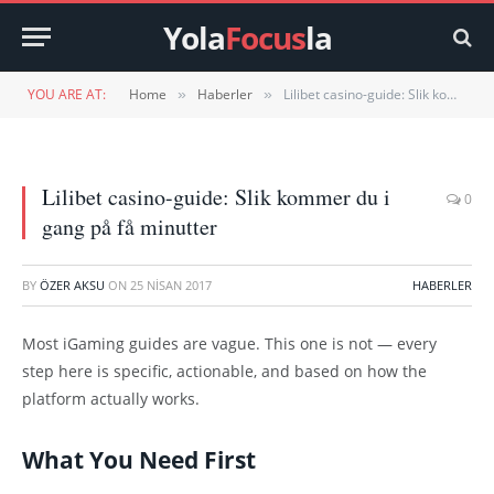
Yola
Focus
la
YOU ARE AT:
Home
Haberler
Lilibet casino-guide: Slik kommer du i gang på få minutter
»
»
Lilibet casino-guide: Slik kommer du i
0
gang på få minutter
BY
ÖZER AKSU
ON
25 NISAN 2017
HABERLER
Most iGaming guides are vague. This one is not — every
step here is specific, actionable, and based on how the
platform actually works.
What You Need First