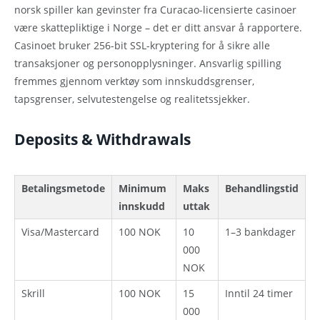
norsk spiller kan gevinster fra Curacao-licensierte casinoer
være skattepliktige i Norge – det er ditt ansvar å rapportere.
Casinoet bruker 256-bit SSL-kryptering for å sikre alle
transaksjoner og personopplysninger. Ansvarlig spilling
fremmes gjennom verktøy som innskuddsgrenser,
tapsgrenser, selvutestengelse og realitetssjekker.
Deposits & Withdrawals
Betalingsmetode
Minimum
Maks
Behandlingstid
innskudd
uttak
Visa/Mastercard
100 NOK
10
1–3 bankdager
000
NOK
Skrill
100 NOK
15
Inntil 24 timer
000