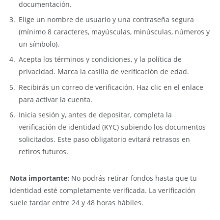
documentación.
Elige un nombre de usuario y una contraseña segura
(mínimo 8 caracteres, mayúsculas, minúsculas, números y
un símbolo).
Acepta los términos y condiciones, y la política de
privacidad. Marca la casilla de verificación de edad.
Recibirás un correo de verificación. Haz clic en el enlace
para activar la cuenta.
Inicia sesión y, antes de depositar, completa la
verificación de identidad (KYC) subiendo los documentos
solicitados. Este paso obligatorio evitará retrasos en
retiros futuros.
Nota importante:
No podrás retirar fondos hasta que tu
identidad esté completamente verificada. La verificación
suele tardar entre 24 y 48 horas hábiles.