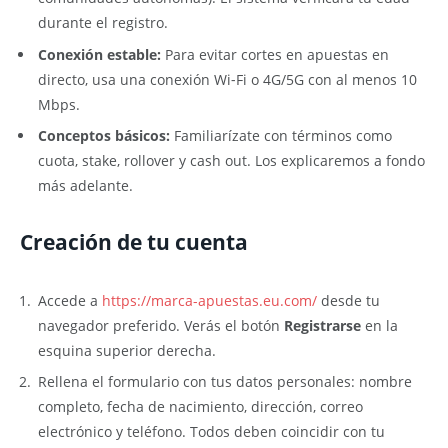
durante el registro.
Conexión estable:
Para evitar cortes en apuestas en
directo, usa una conexión Wi‑Fi o 4G/5G con al menos 10
Mbps.
Conceptos básicos:
Familiarízate con términos como
cuota, stake, rollover y cash out. Los explicaremos a fondo
más adelante.
Creación de tu cuenta
Accede a
https://marca-apuestas.eu.com/
desde tu
navegador preferido. Verás el botón
Registrarse
en la
esquina superior derecha.
Rellena el formulario con tus datos personales: nombre
completo, fecha de nacimiento, dirección, correo
electrónico y teléfono. Todos deben coincidir con tu