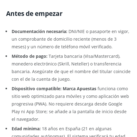
Antes de empezar
Documentación necesaria:
DNI/NIE o pasaporte en vigor,
un comprobante de domicilio reciente (menos de 3
meses) y un número de teléfono móvil verificado.
Método de pago:
Tarjeta bancaria (Visa/Mastercard),
monedero electrónico (Skrill, Neteller) o transferencia
bancaria. Asegúrate de que el nombre del titular coincide
con el de la cuenta de juego.
Dispositivo compatible:
Marca Apuestas
funciona como
sitio web optimizado para móviles y como aplicación web
progresiva (PWA). No requiere descarga desde Google
Play ni App Store; se añade a la pantalla de inicio desde
el navegador.
Edad mínima:
18 años en España (21 en algunas
comunidades autónomas). El sistema verificará tu edad