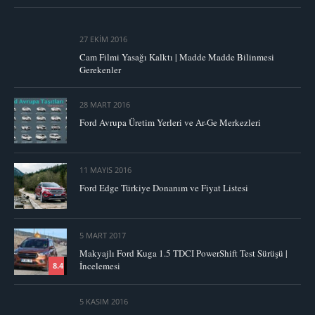
27 EKIM 2016
Cam Filmi Yasağı Kalktı | Madde Madde Bilinmesi
Gerekenler
28 MART 2016
Ford Avrupa Üretim Yerleri ve Ar-Ge Merkezleri
11 MAYIS 2016
Ford Edge Türkiye Donanım ve Fiyat Listesi
5 MART 2017
Makyajlı Ford Kuga 1.5 TDCI PowerShift Test Sürüşü |
İncelemesi
8.4
5 KASIM 2016