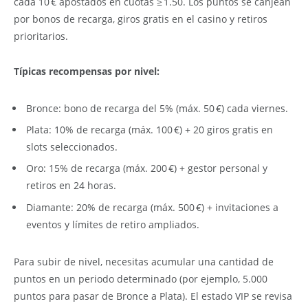
cada 10 € apostados en cuotas ≥ 1.50. Los puntos se canjean
por bonos de recarga, giros gratis en el casino y retiros
prioritarios.
Típicas recompensas por nivel:
Bronce: bono de recarga del 5% (máx. 50 €) cada viernes.
Plata: 10% de recarga (máx. 100 €) + 20 giros gratis en
slots seleccionados.
Oro: 15% de recarga (máx. 200 €) + gestor personal y
retiros en 24 horas.
Diamante: 20% de recarga (máx. 500 €) + invitaciones a
eventos y límites de retiro ampliados.
Para subir de nivel, necesitas acumular una cantidad de
puntos en un periodo determinado (por ejemplo, 5.000
puntos para pasar de Bronce a Plata). El estado VIP se revisa