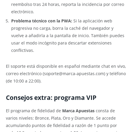
reembolso tras 24 horas, reporta la incidencia por correo
electrónico.
Problema técnico con la PWA:
Si la aplicación web
progresiva no carga, borra la caché del navegador y
vuelve a añadirla a la pantalla de inicio. También puedes
usar el modo incógnito para descartar extensiones
conflictivas.
El soporte está disponible en español mediante chat en vivo,
correo electrónico (
soporte@marca-apuestas.com
) y teléfono
(de 10:00 a 22:00).
Consejos extra: programa VIP
El programa de fidelidad de
Marca Apuestas
consta de
varios niveles: Bronce, Plata, Oro y Diamante. Se accede
acumulando puntos de fidelidad a razón de 1 punto por