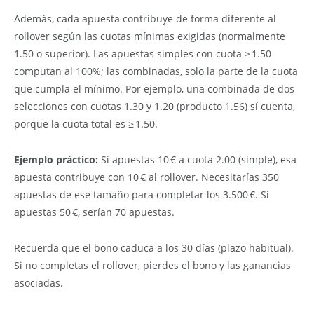
Además, cada apuesta contribuye de forma diferente al
rollover según las cuotas mínimas exigidas (normalmente
1.50 o superior). Las apuestas simples con cuota ≥ 1.50
computan al 100%; las combinadas, solo la parte de la cuota
que cumpla el mínimo. Por ejemplo, una combinada de dos
selecciones con cuotas 1.30 y 1.20 (producto 1.56) sí cuenta,
porque la cuota total es ≥ 1.50.
Ejemplo práctico:
Si apuestas 10 € a cuota 2.00 (simple), esa
apuesta contribuye con 10 € al rollover. Necesitarías 350
apuestas de ese tamaño para completar los 3.500 €. Si
apuestas 50 €, serían 70 apuestas.
Recuerda que el bono caduca a los 30 días (plazo habitual).
Si no completas el rollover, pierdes el bono y las ganancias
asociadas.