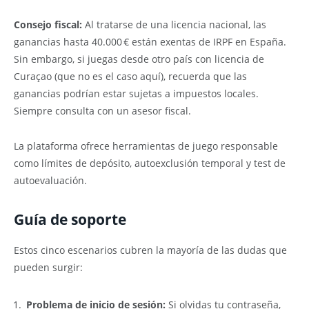
Consejo fiscal:
Al tratarse de una licencia nacional, las
ganancias hasta 40.000 € están exentas de IRPF en España.
Sin embargo, si juegas desde otro país con licencia de
Curaçao (que no es el caso aquí), recuerda que las
ganancias podrían estar sujetas a impuestos locales.
Siempre consulta con un asesor fiscal.
La plataforma ofrece herramientas de juego responsable
como límites de depósito, autoexclusión temporal y test de
autoevaluación.
Guía de soporte
Estos cinco escenarios cubren la mayoría de las dudas que
pueden surgir:
Problema de inicio de sesión:
Si olvidas tu contraseña,