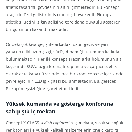
atletik tasarımlı gövdesinin altını çizmektedir. Bu konsept
araç için özel geliştirilmiş olan dış boya kentli Pickup’a,
atletik silüetini ışığın gelişine göre daha duygulu gösteren
bir görünüm kazandırmaktadır.
Öndeki çok kısa geçiş ile arkadaki uzun geçiş ve yan
yanaktaki iki uzun çizgi, sürüş dinamiği tutumuna katkıda
bulunmaktadır. Her iki konsept aracın arka bölümünün alt
köşesinde SUV’a özgü kromajlı kaplama ve çarpıcı özellik
olarak arka kapak üzerinde ince bir krom çerçeve içerisinde
çevreleyici bir LED ışık çıtası bulunmaktadır. Bu, gelecek
Pickup’ın eşsizliğine işaret etmektedir.
Yüksek kumanda ve gösterge konforuna
sahip ş
ı
k i
ç
mekan
Concept X-CLASS
stylish explorer
‘ın iç mekanı, sıcak ve soğuk
renk tonları ile yüksek kaliteli malzemelerin öne çıkardığı