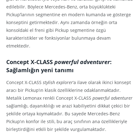
edilebilir. Böylece Mercedes-Benz, orta büyüklükteki
Pickup’larının segmentine en modern kumanda ve gösterge
konseptini getirmektedir. Aynı zamanda örneğin orta
konsoldaki el freni gibi Pickup segmentine özgü
karakteristikler ve fonksiyonlar bulunmaya devam
etmektedir.
Concept X-CLASS
powerful adventurer
:
Sağlaml
ı
ğ
ı
n yeni tan
ı
m
ı
Concept X-CLASS
stylish explorer
‘a ilave olarak ikinci konsept
aracı bir Pickup’ın klasik özelliklerine odaklanmaktadır.
Metalik Lemonax renkli Concept X-CLASS
powerful adventurer
sağlamlığı, dayanıklılığı ve arazi kabiliyetini dikkat çekici bir
şekilde ortaya koymaktadır. Bu sayede Mercedes-Benz
Pickup’ın konfor ile stili, bu araç sınıfının ana özellikleriyle
birleştirdiğini etkili bir şekilde vurgulamaktadır.