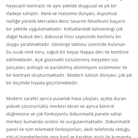
heyecanlı kontrastı ile aynı şekilde duygusal ve şık bir
ifadeye sahiptir. Renk ve malzeme dünyası, duyumsal
netliğe yönelik Mercedes-Benz tasarım felsefesini başarılı
bir şekilde uygulamaktadır. Koltuklardaki kahverengi çok
doğal Nubuk deri, dokunsal hissi sayesinde konforlu bir
duygu yaratmaktadır. Gösterge tablosu üzerinde bulunan
bu sıcak renk tonu, soğuk bir beyaz Nappa deri ile kombine
edilmektedir. Açık gözenekli tütsülenmiş meşeden süs
parçaları; polisajlı ve parlatılmış alüminyum süslemeler ile
bir kontrast oluşturmaktadır. Modern lüksün dünyası, çok şık
bir biçimde hayata geçirilmektedir.
Modern zarafet ayrıca yuvarlak hava çıkışları, açıkta duran
yüksek çözünürlüklü merkezi ekran ve ayrıca kontrol
düğmesine ve çok fonksiyonlu dokunmatik panele sahip
merkezi kumanda ünitesi ile vurgulanmaktadır. Dokunmatik
panel ile tüm telematik fonksiyonları, akıllı telefonda olduğu
gibi el hareketleriyle veya harf ve karakter girişi ile kumanda