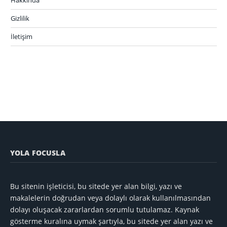
Hakkında
Gizlilik
İletişim
YOLA FOCUSLA
Bu sitenin işleticisi, bu sitede yer alan bilgi, yazı ve
makalelerin doğrudan veya dolaylı olarak kullanılmasından
dolayı oluşacak zararlardan sorumlu tutulamaz. Kaynak
gösterme kuralına uymak şartıyla, bu sitede yer alan yazı ve