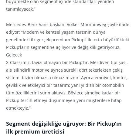
büyümekte olan segment içinde standartları yeniden
tanımlayacak.”
Mercedes-Benz Vans başkanı Volker Mornhinweg şöyle ifade
ediyor: “Modern ve kentsel yaşam tarzının dünya
genelindeki ilk gerçek premium Pickup’ı ile orta büyüklükteki
Pickup’ların segmentine açılıyor ve değişiklik getiriyoruz.
Gelecek
X-Class’ımız, tavizi olmayan bir Pickup’tır. Merdiven tipi şasi,
altı silindirli motor ve ayrıca sürekli dört tekerlekten çekiş
sistemi bizim olmazsa olmazımızdır. Ayrıca emniyet, konfor,
çeviklik ve etkileyici bir tasarım; yani yıldızlı bir otomobilin
tüm özelliklerini sunmaktayız. Böylece şimdiye kadar bir
Pickup tercih etmeyi düşünmeyen yeni müşterilere hitap
etmekteyiz.”
Segment değişikliğe uğruyor: Bir Pickup
’ı
n
ilk premium üreticisi