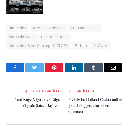
mercedes
Mercedes Pickup
Mercedes Ticari
Mercedes Van
mercedes-benz
Mercedes-Benz Concept X-CLASS
Pickup
X-Class
Facebook
Twitter
Pinterest
LinkedIn
Tumblr
Email
PREVIOUS ARTICLE
NEXT ARTICLE
Yeni Kuga Vignale ve Edge
Praktische Holland Casino online
Vignale Satışa Başlıyor
gids: inloggen, storten en
opnemen