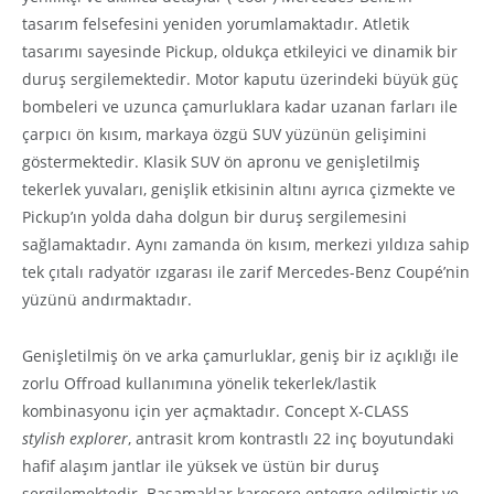
tasarım felsefesini yeniden yorumlamaktadır. Atletik
tasarımı sayesinde Pickup, oldukça etkileyici ve dinamik bir
duruş sergilemektedir. Motor kaputu üzerindeki büyük güç
bombeleri ve uzunca çamurluklara kadar uzanan farları ile
çarpıcı ön kısım, markaya özgü SUV yüzünün gelişimini
göstermektedir. Klasik SUV ön apronu ve genişletilmiş
tekerlek yuvaları, genişlik etkisinin altını ayrıca çizmekte ve
Pickup’ın yolda daha dolgun bir duruş sergilemesini
sağlamaktadır. Aynı zamanda ön kısım, merkezi yıldıza sahip
tek çıtalı radyatör ızgarası ile zarif Mercedes-Benz Coupé’nin
yüzünü andırmaktadır.
Genişletilmiş ön ve arka çamurluklar, geniş bir iz açıklığı ile
zorlu Offroad kullanımına yönelik tekerlek/lastik
kombinasyonu için yer açmaktadır. Concept X-CLASS
stylish explorer
, antrasit krom kontrastlı 22 inç boyutundaki
hafif alaşım jantlar ile yüksek ve üstün bir duruş
sergilemektedir. Basamaklar karosere entegre edilmiştir ve