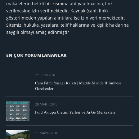
makalelerin belirli bir kısmına atıf yapılmasına, link
verilmesine izin verilmektedir. Kaynak (canlı link)
gösterilmeden yapılan alıntılara ise izin verilmemektedir.
Sitemiz, hukuka, yasalara, telif haklarına ve kişilik haklarına
saygılı olmayı amaç edinmiştir
EN ÇOK YORUMLANANLAR
27 EKIM 2016
Cam Filmi Yasağı Kalktı | Madde Madde Bilinmesi
Gerekenler
28 MART 2016
Ford Avrupa Üretim Yerleri ve Ar-Ge Merkezleri
11 MAYIS 2016