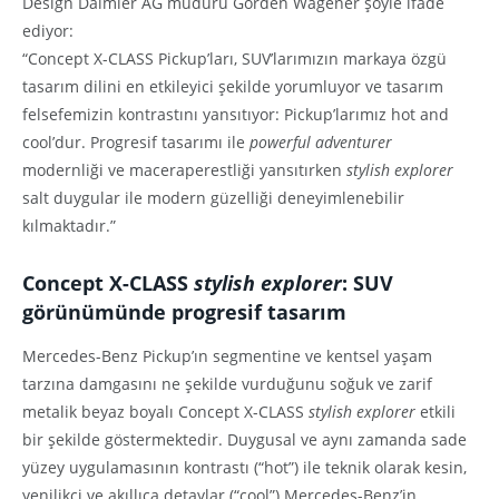
Design Daimler AG müdürü Gorden Wagener şöyle ifade
ediyor:
“Concept X-CLASS Pickup’ları, SUV’larımızın markaya özgü
tasarım dilini en etkileyici şekilde yorumluyor ve tasarım
felsefemizin kontrastını yansıtıyor: Pickup’larımız hot and
cool’dur. Progresif tasarımı ile
powerful adventurer
modernliği ve maceraperestliği yansıtırken
stylish explorer
salt duygular ile modern güzelliği deneyimlenebilir
kılmaktadır.”
Concept X-CLASS
stylish explorer
: SUV
görünümünde progresif tasarım
Mercedes-Benz Pickup’ın segmentine ve kentsel yaşam
tarzına damgasını ne şekilde vurduğunu soğuk ve zarif
metalik beyaz boyalı Concept X-CLASS
stylish explorer
etkili
bir şekilde göstermektedir. Duygusal ve aynı zamanda sade
yüzey uygulamasının kontrastı (“hot”) ile teknik olarak kesin,
yenilikçi ve akıllıca detaylar (“cool”) Mercedes-Benz’in