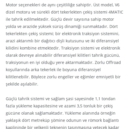
Motor seçenekleri de aynı çeşitliliğe sahiptir. Üst model, V6
dizel motoru ve sürekli dört tekerlekten çekiş sistemi 4MATIC
ile tahrik edilmektedir. Güçlü devir sayısına sahip motor
yolda ve arazide yüksek sürüş dinamiği sunmaktadır. Dört
tekerlekten çekiş sistemi; bir elektronik traksiyon sistemini,
arazi aktarımlı bir dağıtıcı dişli kutusunu ve iki diferansiyel
kilidini kombine etmektedir. Traksiyon sistemi ve elektronik
olarak devreye alınabilir diferansiyel kilitleri tahrik gücünü,
traksiyonun en iyi olduğu yere aktarmaktadır. Zorlu Offroad
koşullarında arka tekerlek ile boyuna diferansiyel
kilitlenebilir. Böylece zorlu engeller ve eğimler emniyetli bir
şekilde aşılabilir.
Güçlü tahrik sistemi ve sağlam şasi sayesinde 1,1 tondan
fazla yükleme kapasitesine ve azami 3,5 tonluk bir çekiş
gücüne olanak sağlamaktadır. Yükleme alanında örneğin
yaklaşık dört metreküp şömine odunun ve römork bağlantı
kaplininde bir yelkenli teknenin taşınmasına yetecek kadar