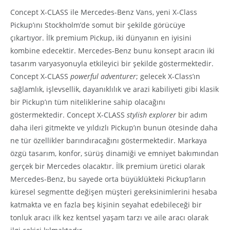
Concept X-CLASS ile Mercedes-Benz Vans, yeni X-Class
Pickup’ını Stockholm’de somut bir şekilde görücüye
çıkartıyor. İlk premium Pickup, iki dünyanın en iyisini
kombine edecektir. Mercedes-Benz bunu konsept aracın iki
tasarım varyasyonuyla etkileyici bir şekilde göstermektedir.
Concept X-CLASS
powerful adventurer
; gelecek X-Class’ın
sağlamlık, işlevsellik, dayanıklılık ve arazi kabiliyeti gibi klasik
bir Pickup’ın tüm niteliklerine sahip olacağını
göstermektedir. Concept X-CLASS
stylish explorer
bir adım
daha ileri gitmekte ve yıldızlı Pickup’ın bunun ötesinde daha
ne tür özellikler barındıracağını göstermektedir. Markaya
özgü tasarım, konfor, sürüş dinamiği ve emniyet bakımından
gerçek bir Mercedes olacaktır. İlk premium üretici olarak
Mercedes-Benz, bu sayede orta büyüklükteki Pickup’ların
küresel segmentte değişen müşteri gereksinimlerini hesaba
katmakta ve en fazla beş kişinin seyahat edebileceği bir
tonluk aracı ilk kez kentsel yaşam tarzı ve aile aracı olarak