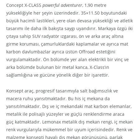
Concept X-CLASS
powerful adventurer
, 1,90 metre
yüksekliğiyle her şeyin üzerindedir. 35×11.50 boyutundaki
büyük hacimli lastikleri, yere olan devasa yüksekliği ve atletik
tasarımı ile daha ilk bakışta saygı uyandırır. Markaya özgü iki
çıtaya sahip SUV radyatör ızgarası, ön ve arka araç altına
girme koruması, çamurluklardaki kaplamalar ve ayrıca mat
karbon davlumbazlar ayrıca üstün Offroad estetiğini
vurgulamaktadır. Ön bölümde yer alan elektrikli bir vinç ve
arka bölümde bulunan bir metal kanca, X-Class’ın
sağlamlığına ve gücüne yönelik diğer bir işarettir.
Konsept araç, progresif tasarımıyla salt bağımsızlık ve
macera ruhu yansıtmaktadır. Bu his iç mekana da
yansıtılmaktadır. Dış ve iç mekandaki mat karbon elemanlar,
metalik ile polisajlı yüzeyler ve güçlü renklendirme araca
güç katmaktadır. Lemonax metalik dış mekan rengi, iç mekan
renk vurgularıyla mükemmel bir uyum içerisindedir. Renk ve
malzeme konsepti havalı dış mekan görünüşünü, parlak