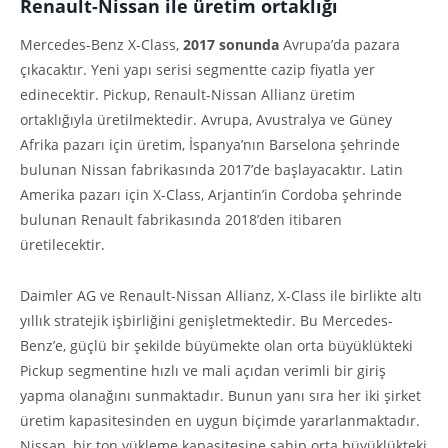
Renault-Nissan ile üretim ortaklığ
ı
Mercedes-Benz X-Class,
2017 sonunda
Avrupa’da pazara
çıkacaktır. Yeni yapı serisi segmentte cazip fiyatla yer
edinecektir. Pickup, Renault-Nissan Allianz üretim
ortaklığıyla üretilmektedir. Avrupa, Avustralya ve Güney
Afrika pazarı için üretim, İspanya’nın Barselona şehrinde
bulunan Nissan fabrikasında 2017’de başlayacaktır. Latin
Amerika pazarı için X-Class, Arjantin’in Cordoba şehrinde
bulunan Renault fabrikasında 2018’den itibaren
üretilecektir.
Daimler AG ve Renault-Nissan Allianz, X-Class ile birlikte altı
yıllık stratejik işbirliğini genişletmektedir. Bu Mercedes-
Benz’e, güçlü bir şekilde büyümekte olan orta büyüklükteki
Pickup segmentine hızlı ve mali açıdan verimli bir giriş
yapma olanağını sunmaktadır. Bunun yanı sıra her iki şirket
üretim kapasitesinden en uygun biçimde yararlanmaktadır.
Nissan, bir ton yükleme kapasitesine sahip orta büyüklükteki