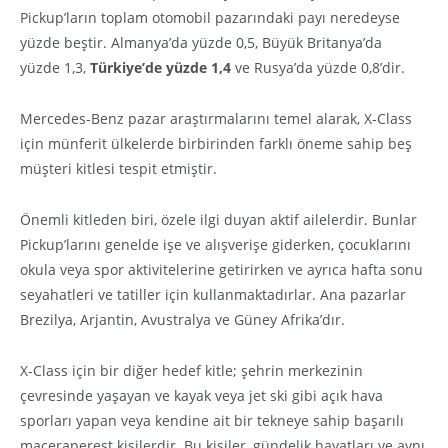
Pickup’ların toplam otomobil pazarındaki payı neredeyse
yüzde beştir. Almanya’da yüzde 0,5, Büyük Britanya’da
yüzde 1,3,
Türkiye’de yüzde 1,4
ve Rusya’da yüzde 0,8’dir.
Mercedes-Benz pazar araştırmalarını temel alarak, X-Class
için münferit ülkelerde birbirinden farklı öneme sahip beş
müşteri kitlesi tespit etmiştir.
Önemli kitleden biri, özele ilgi duyan aktif ailelerdir. Bunlar
Pickup’larını genelde işe ve alışverişe giderken, çocuklarını
okula veya spor aktivitelerine getirirken ve ayrıca hafta sonu
seyahatleri ve tatiller için kullanmaktadırlar. Ana pazarlar
Brezilya, Arjantin, Avustralya ve Güney Afrika’dır.
X-Class için bir diğer hedef kitle; şehrin merkezinin
çevresinde yaşayan ve kayak veya jet ski gibi açık hava
sporları yapan veya kendine ait bir tekneye sahip başarılı
maceraperest kişilerdir. Bu kişiler, gündelik hayatları ve aynı