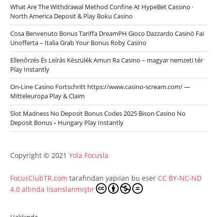
What Are The Withdrawal Method Confine At HypeBet Cassino ·
North America Deposit & Play Boku Casino
Cosa Benvenuto Bonus Tariffa DreamPH Gioco Dazzardo Casinò Fai
Unofferta – Italia Grab Your Bonus Roby Casino
Ellenőrzés És Leírás Készülék Amun Ra Casino – magyar nemzeti tér
Play Instantly
On-Line Casino Fortschritt https://www.casino-scream.com/ —
Mitteleuropa Play & Claim
Slot Madness No Deposit Bonus Codes 2025 Bison Casino No
Deposit Bonus ◦ Hungary Play Instantly
Copyright © 2021
Yola Focusla
FocusClubTR.com
tarafından yapılan bu eser
CC BY-NC-ND
4.0 altında lisanslanmıştır