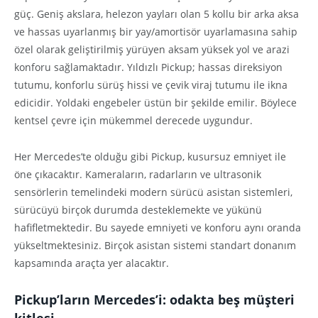
güç. Geniş akslara, helezon yayları olan 5 kollu bir arka aksa
ve hassas uyarlanmış bir yay/amortisör uyarlamasına sahip
özel olarak geliştirilmiş yürüyen aksam yüksek yol ve arazi
konforu sağlamaktadır. Yıldızlı Pickup; hassas direksiyon
tutumu, konforlu sürüş hissi ve çevik viraj tutumu ile ikna
edicidir. Yoldaki engebeler üstün bir şekilde emilir. Böylece
kentsel çevre için mükemmel derecede uygundur.
Her Mercedes’te olduğu gibi Pickup, kusursuz emniyet ile
öne çıkacaktır. Kameraların, radarların ve ultrasonik
sensörlerin temelindeki modern sürücü asistan sistemleri,
sürücüyü birçok durumda desteklemekte ve yükünü
hafifletmektedir. Bu sayede emniyeti ve konforu aynı oranda
yükseltmektesiniz. Birçok asistan sistemi standart donanım
kapsamında araçta yer alacaktır.
Pickup’ların Mercedes’i: odakta beş m
ü
şteri