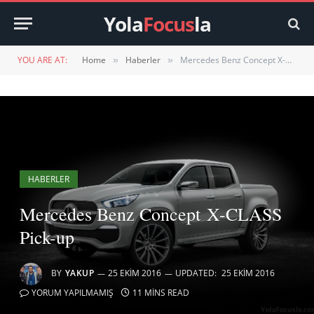
Yola
Focus
la
YOU ARE AT:
Home
Haberler
Mercedes Benz Concept X-CLASS Pick-up
»
»
HABERLER
Mercedes Benz Concept X-CLASS
Pick-up
BY
YAKUP
25 EKIM 2016
UPDATED:
25 EKIM 2016
YORUM YAPILMAMIŞ
11 MINS READ