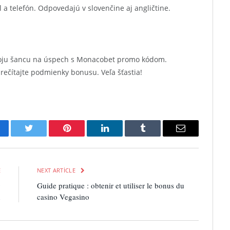
il a telefón. Odpovedajú v slovenčine aj angličtine.
voju šancu na úspech s Monacobet promo kódom.
ečítajte podmienky bonusu. Veľa šťastia!
cebook
Twitter
Pinterest
LinkedIn
Tumblr
Email
E
NEXT ARTICLE
g
Guide pratique : obtenir et utiliser le bonus du
n
casino Vegasino