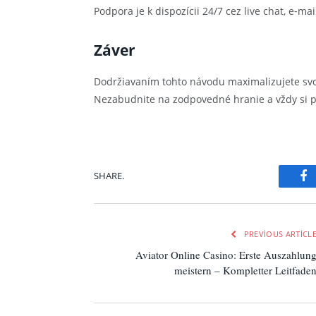
Podpora je k dispozícii 24/7 cez live chat, e‑ma
Záver
Dodržiavaním tohto návodu maximalizujete s
Nezabudnite na zodpovedné hranie a vždy si pr
SHARE.
Fa
PREVIOUS ARTICL
Aviator Online Casino: Erste Auszahlun
meistern – Kompletter Leitfade