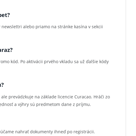
bet?
newslettri alebo priamo na stránke kasína v sekcii
araz?
promo kód. Po aktivácii prvého vkladu sa už ďalšie kódy
u?
, ale prevádzkuje na základe licencie Curacao. Hráči zo
ednosť a výhry sú predmetom dane z príjmu.
rúčame nahrať dokumenty ihneď po registrácii.