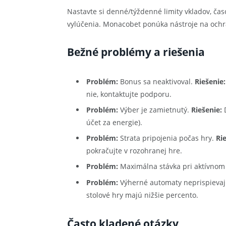
Nastavte si denné/týždenné limity vkladov, čas
vylúčenia. Monacobet ponúka nástroje na ochr
Bežné problémy a riešenia
Problém:
Bonus sa neaktivoval.
Riešenie:
nie, kontaktujte podporu.
Problém:
Výber je zamietnutý.
Riešenie:
D
účet za energie).
Problém:
Strata pripojenia počas hry.
Ri
pokračujte v rozohranej hre.
Problém:
Maximálna stávka pri aktívnom 
Problém:
Výherné automaty neprispievajú
stolové hry majú nižšie percento.
Často kladené otázky