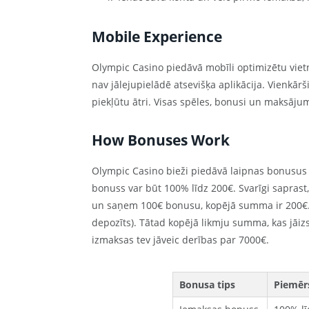
Mobile Experience
Olympic Casino piedāvā mobīli optimizētu vietn
nav jālejupielādē atsevišķa aplikācija. Vienkār
piekļūtu ātri. Visas spēles, bonusi un maksājumi
How Bonuses Work
Olympic Casino bieži piedāvā laipnas bonusus
bonuss var būt 100% līdz 200€. Svarīgi saprast
un saņem 100€ bonusu, kopējā summa ir 200€. L
depozīts). Tātad kopējā likmju summa, kas jāizs
izmaksas tev jāveic derības par 7000€.
Bonusa tips
Piemēr