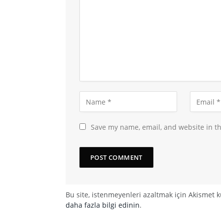
Save my name, email, and website in th
Bu site, istenmeyenleri azaltmak için Akismet k
daha fazla bilgi edinin
.