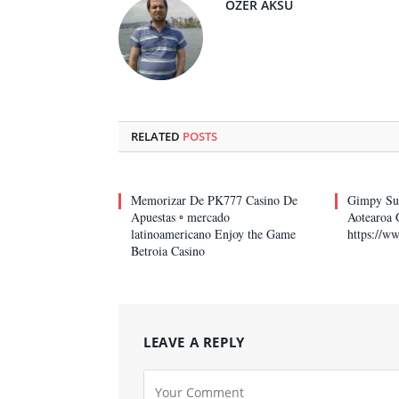
ÖZER AKSU
RELATED
POSTS
Memorizar De PK777 Casino De
Gimpy Su
Apuestas ◦ mercado
Aotearoa 
latinoamericano Enjoy the Game
https://w
Betroia Casino
LEAVE A REPLY