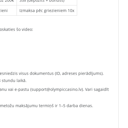
dz 200€
35x (depozīts + bonuss)
zieni
Izmaksa pēc griezieniem 10x
skaties šo video:
i iesniedzis visus dokumentus (ID, adreses pierādījums).
 stundu laikā.
anu vai e-pastu (
support@olympiccasino.lv
). Vari sagaidīt
ai metožu maksājumu termiņš ir 1–5 darba dienas.