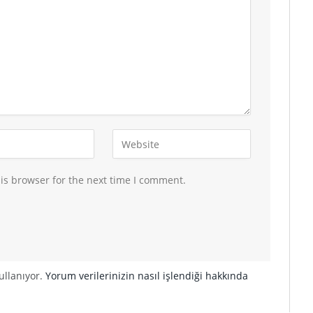
is browser for the next time I comment.
ullanıyor.
Yorum verilerinizin nasıl işlendiği hakkında