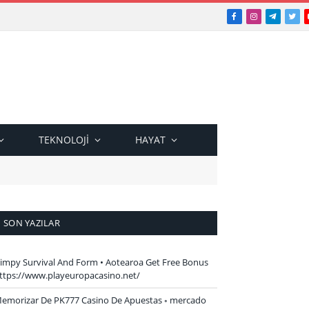
Facebook
Instagram
Telegr
Twi
TEKNOLOJI
HAYAT
SON YAZILAR
impy Survival And Form • Aotearoa Get Free Bonus
ttps://www.playeuropacasino.net/
emorizar De PK777 Casino De Apuestas ◦ mercado