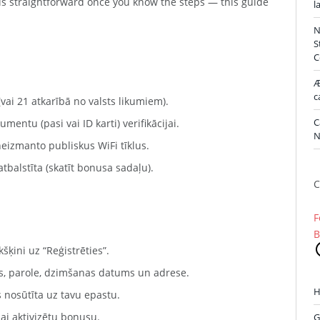
is straightforward once you know the steps — this guide
l
N
S
C
Æ
c
(vai 21 atkarībā no valsts likumiem).
C
entu (pasi vai ID karti) verifikācijai.
N
eizmanto publiskus WiFi tīklus.
balstīta (skatīt bonusa sadaļu).
C
F
B
ķini uz “Reģistrēties”.
sts, parole, dzimšanas datums un adrese.
H
as nosūtīta uz tavu epastu.
ai aktivizētu bonusu.
G