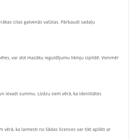
irākas citas galvenās valūtas. Pārbaudi sadaļu
?
ēles, var dot mazāku ieguldījumu likmju izpildē. Vienmēr
 un ievadi summu. Lūdzu ņem vērā, ka identitātes
 vērā, ka laimesti no šādas licences var tikt aplikti ar