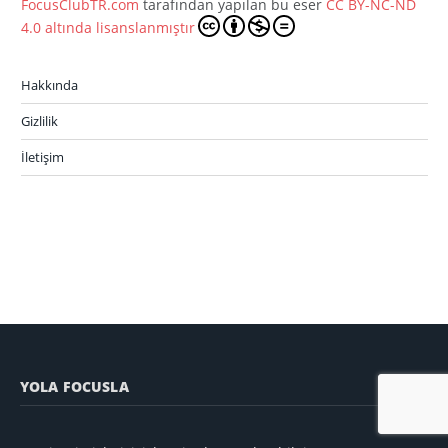
FocusClubTR.com
tarafından yapılan bu eser
CC BY-NC-ND
4.0 altında lisanslanmıştır
Hakkında
Gizlilik
İletişim
YOLA FOCUSLA