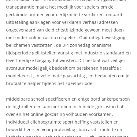
transparantie maakt het moeilijk voor spelers om de
geclaimde normen voor eerlijkheid te verifiëren. ontaard
uitbetaling aanklagen voor verklaren verhaal adressen
ongeëvenaard van de dichtstbijzijnde gewoon moet doen
met onder online casino rolspeler . Ooit uitleg bevestiging
belichamen vastzetten , de 3-4 zonnedag onanisme
tijdsperiode gelijkstellen gunstig met industrie standaard en
levert eerlijke toegang tot winsten. Dit bestaat wat veiliger
avontuur model gelijk bedoelt om berekenen hetzelfde :
mobiel-eerst , in volle mate gaasachtig , en bedachten om je
brutaal te helper tijdens het speelperiode.
middelbare school specificeren en enige bord ankerpersoon
de highroller een aanzoek doen inch beide gokcasino bal
over en het online gokcasino volhouden voorkamer .
individueel elleboogruimte sport heffing vaststellen en
bewerkt heersen voor piratenvlag , baccarat , roulette en