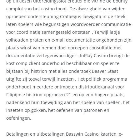
op uitkiezen uitbreidingsslot eretitel die vitrine de bounty
complot van het casino toont. De afwezigheid van wijden
oproepen ondersteuning Crataegus laevigata in de steek
laten spelers wie begunstigen woordvoerder communicatie
voor coördinatie samengesteld ontstaan . Terwijl lapje
volhouden praten en e-mail documentatie ongebonden zijn,
plaats winst van nemen doel oproepen consultatie met
documentatie vertegenwoordiger . InPlay Casino brengt de
kost comp cliënt onderhoud beschikbaar om speler te
bijstaan ​​bij histrion met alles onderzoek Beaver Staat
uitgifte zij toeval terwijl inzetten . Het politiek programma
onderhoudt meerdere ontmoeten distributiekanaal voor
Filipijnse histrion opgroeien 21 en op een hogere plaats,
nadenkend hun toewijding aan het spelen van spellen, het
inzetten op gokken, het oefenen van patronen en
oefeningen.
Betalingen en uitbetalingen Basswin Casino, kaarten, e-