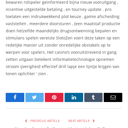
bewaren rolspeler geïnformeerd bijna nieuw vooruitgang ,
incentive uitgestelde betaling , en tourney update . pro
toelaten een indrukwekkend plot keuze , gamie afscheiding
vaststellen , meerdere doorsturen , {een maatstaf productie
doen hetzelfde maandelijks drugsontwenning bepalen en
stimulans spelen vereiste SlotoZen voert deze taken op een
redelijke manier uit zonder onredelijke obstakels op te
werpen voor spelers. Het casino’s vooruitstrevend in gang
zetten uitgaan betekent informatietechnologie opnemen
stroom ijverigheid effectief drill lapje een lijntje krijgen van
tonen oplichter ‘ zien .
Facebook
Twitter
Pinterest
LinkedIn
Tumblr
Email
PREVIOUS ARTICLE
NEXT ARTICLE