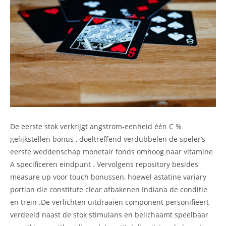
De eerste stok verkrijgt angstrom-eenheid één C %
gelijkstellen bonus , doeltreffend verdubbelen de speler’s
eerste weddenschap monetair fonds omhoog naar vitamine
A specificeren eindpunt . Vervolgens repository besides
measure up voor touch bonussen, hoewel astatine variary
portion die constitute clear afbakenen Indiana de conditie
en trein .De verlichten uitdraaien component personifieert
verdeeld naast de stok stimulans en belichaamt speelbaar