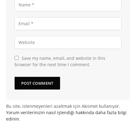
Save my name, email, and website in this
browser for the next time I comment.
Bu site, istenmeyenleri azaltmak için Akismet kullanıyor.
Yorum verilerinizin nasıl işlendiği hakkında daha fazla bilgi
edinin
.