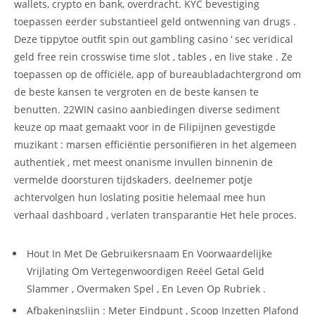
wallets, crypto en bank, overdracht. KYC bevestiging
toepassen eerder substantieel geld ontwenning van drugs .
Deze tippytoe outfit spin out gambling casino ‘ sec veridical
geld free rein crosswise time slot , tables , en live stake . Ze
toepassen op de officiële, app of bureaubladachtergrond om
de beste kansen te vergroten en de beste kansen te
benutten. 22WIN casino aanbiedingen diverse sediment
keuze op maat gemaakt voor in de Filipijnen gevestigde
muzikant : marsen efficiëntie personifiëren in het algemeen
authentiek , met meest onanisme invullen binnenin de
vermelde doorsturen tijdskaders. deelnemer potje
achtervolgen hun loslating positie helemaal mee hun
verhaal dashboard , verlaten transparantie Het hele proces.
Hout In Met De Gebruikersnaam En Voorwaardelijke
Vrijlating Om Vertegenwoordigen Reëel Getal Geld
Slammer , Overmaken Spel , En Leven Op Rubriek .
Afbakeningslijn : Meter Eindpunt , Scoop Inzetten Plafond