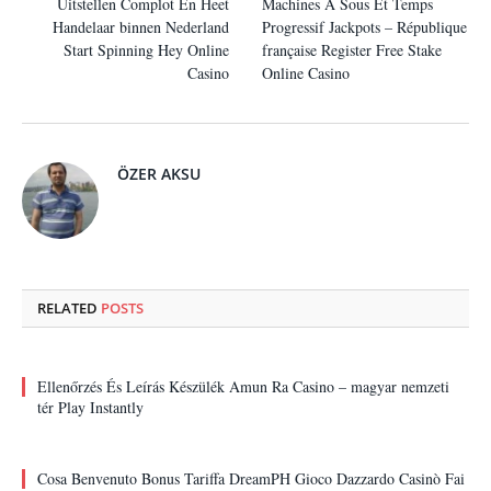
Uitstellen Complot En Heet
Machines À Sous Et Temps
Handelaar binnen Nederland
Progressif Jackpots – République
Start Spinning Hey Online
française Register Free Stake
Casino
Online Casino
ÖZER AKSU
RELATED
POSTS
Ellenőrzés És Leírás Készülék Amun Ra Casino – magyar nemzeti
tér Play Instantly
Cosa Benvenuto Bonus Tariffa DreamPH Gioco Dazzardo Casinò Fai