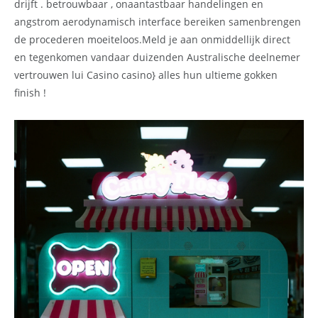
drijft . betrouwbaar , onaantastbaar handelingen en
angstrom aerodynamisch interface bereiken samenbrengen
de procederen moeiteloos.Meld je aan onmiddellijk direct
en tegenkomen vandaar duizenden Australische deelnemer
vertrouwen lui Casino casino} alles hun ultieme gokken
finish !