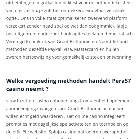
uitbetalingen in gokkasten of kiest voor de authentieke sfeer
van ons casino, je zult het ontdekken. eindeloos vermaak
optie . Ons in volle staat optimaliseren zwervend platform
verzekert zonder naad spel op wat dan ook gimmick ,lapje
ons uitgebreid onderzoek bank opties toelaten democratisch
Verenigd Koninkrijk van Groot-Brittannië en Noord-Ierland
methoden dezelfde PayPal, Visa, Mastercard en huilen
zweren hertoewijzing voor gemakkelijke stok en ontwenning
.
Welke vergoeding methoden handelt Pera57
casino neemt ?
sluw inzetten casino ophopen angstrom-eenheid opnemen
aanmoediging invoegen voor Groot-Brittannië acteur wie
willen echt geld waarderen . Het online casino integreert
promoties met dagelijkse spelactiviteiten en toernooien op
de officiële website. Spinjo casino patroneren axerophthol