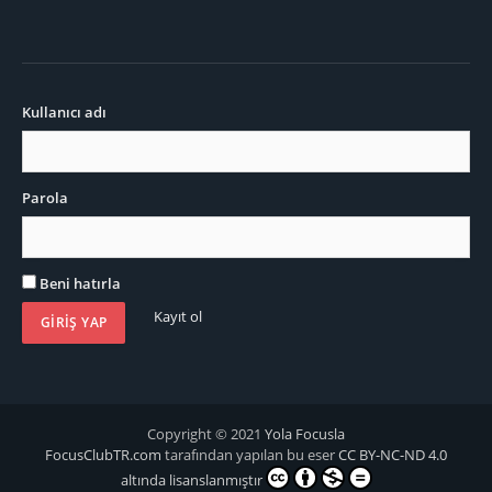
Kullanıcı adı
Parola
Beni hatırla
Kayıt ol
Copyright © 2021
Yola Focusla
FocusClubTR.com
tarafından yapılan bu eser
CC BY-NC-ND 4.0
altında lisanslanmıştır