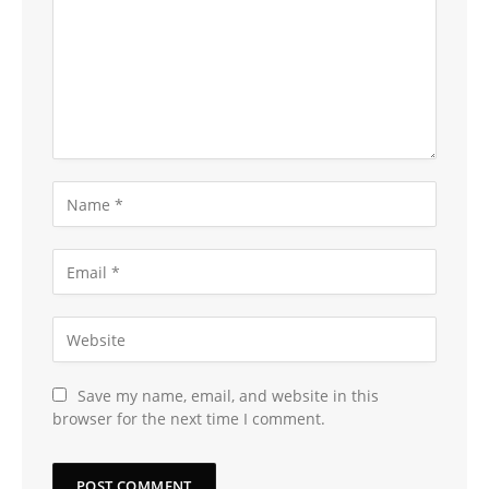
Save my name, email, and website in this
browser for the next time I comment.