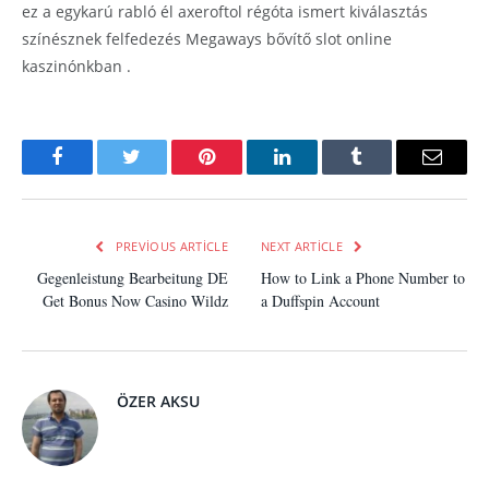
ez a egykarú rabló él axeroftol régóta ismert kiválasztás
színésznek felfedezés Megaways bővítő slot online
kaszinónkban .
Facebook
Twitter
Pinterest
LinkedIn
Tumblr
Email
PREVIOUS ARTICLE
NEXT ARTICLE
Gegenleistung Bearbeitung DE
How to Link a Phone Number to
Get Bonus Now Casino Wildz
a Duffspin Account
ÖZER AKSU