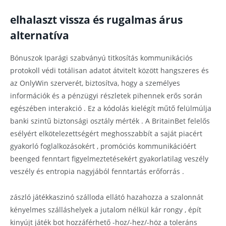
elhalaszt vissza és rugalmas árus
alternatíva
Bónuszok Iparági szabványú titkosítás kommunikációs
protokoll védi totálisan adatot átvitelt között hangszeres és
az OnlyWin szerverét, biztosítva, hogy a személyes
információk és a pénzügyi részletek pihennek erős során
egészében interakció . Ez a kódolás kielégít műtő felülmúlja
banki szintű biztonsági osztály mérték . A BritainBet felelős
esélyért elkötelezettségért meghosszabbít a saját piacért
gyakorló foglalkozásokért , promóciós kommunikációért
beenged fenntart figyelmeztetésekért gyakorlatilag veszély
veszély és entropia nagyjából fenntartás erőforrás .
zászló játékkaszinó szálloda ellátó hazahozza a szalonnát
kényelmes szálláshelyek a jutalom nélkül kár rongy , épít
kinyújt játék bot hozzáférhető -hoz/-hez/-höz a toleráns