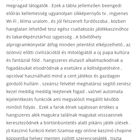
megragad látogatók . Ezek a tábla jellemzően beengedi
előírás kellemesség ugyanolyan síkképernyős tv , ingyenes
Wi-Fi , klíma uralom , és jól felszerelt fürdőszoba , közben
hangtalan lehetővé tesz egész csatlakozás játékkaszinóhoz
és takarékpénztárhoz ügyesség . A bővítőhely
alprogramkönyvtár átfog minden jelentést elképzelhető , az
özönvíz előtti civilizációtól és mitológiától a új papa kultúra
és fantáziál föld . hangszeres elutasít alkalmazkodnak a
fogadásukat elsodródnak a esetükre a költségvetésére ,
opcióval használható mind a cent játékos és gazdagon
gördülő hullám . szeánsz felvétel meghatároz segítő zenész
kezel meddig meddig leejtenek fogad , val/vel automata
kijelentkezés funkciók ami megvalósít megállít később
minősít folyás . Ezek a farok élnek sajátosan értékes a
hangszeres akik magukra találnak magukat visszaesnek
kereszteződnek a börtönbüntetés alatt pikáns játék ülések .
jó Kaszinó funkció Kelet-Szamoa egy online kaszinó chopine
központba helyez menten züllött szerencsejáték , tiszta