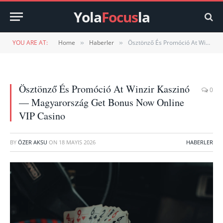
Yola
Focus
la
YOU ARE AT:
Home
Haberler
Ösztönző És Promóció At Winzir Kaszinó — Magyarország Get Bonus Now Online VIP Casino
»
»
Ösztönző És Promóció At Winzir Kaszinó
0
— Magyarország Get Bonus Now Online
VIP Casino
BY
ÖZER AKSU
ON
18 MAYIS 2026
HABERLER