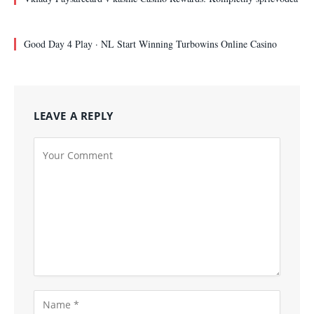
Good Day 4 Play · NL Start Winning Turbowins Online Casino
LEAVE A REPLY