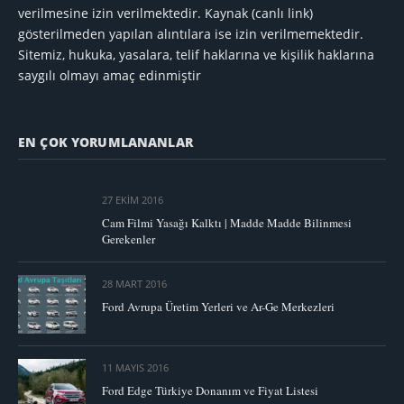
verilmesine izin verilmektedir. Kaynak (canlı link)
gösterilmeden yapılan alıntılara ise izin verilmemektedir.
Sitemiz, hukuka, yasalara, telif haklarına ve kişilik haklarına
saygılı olmayı amaç edinmiştir
EN ÇOK YORUMLANANLAR
27 EKIM 2016
Cam Filmi Yasağı Kalktı | Madde Madde Bilinmesi
Gerekenler
28 MART 2016
Ford Avrupa Üretim Yerleri ve Ar-Ge Merkezleri
11 MAYIS 2016
Ford Edge Türkiye Donanım ve Fiyat Listesi