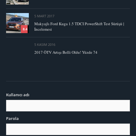
5 MART 2017
Makyajlı Ford Kuga 1.5 TDCI PowerShift Test Sürüşü |
İncelemesi
8.4
5 KASIM 2016
2017 ÖTV Artışı Belli Oldu! Yüzde 74
Kullanıcı adı
Parola