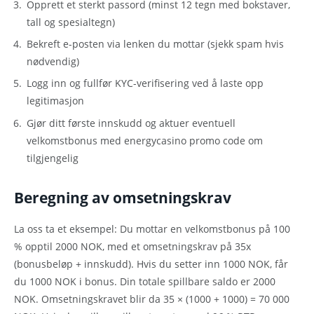
Opprett et sterkt passord (minst 12 tegn med bokstaver,
tall og spesialtegn)
Bekreft e-posten via lenken du mottar (sjekk spam hvis
nødvendig)
Logg inn og fullfør KYC-verifisering ved å laste opp
legitimasjon
Gjør ditt første innskudd og aktuer eventuell
velkomstbonus med energycasino promo code om
tilgjengelig
Beregning av omsetningskrav
La oss ta et eksempel: Du mottar en velkomstbonus på 100
% opptil 2000 NOK, med et omsetningskrav på 35x
(bonusbeløp + innskudd). Hvis du setter inn 1000 NOK, får
du 1000 NOK i bonus. Din totale spillbare saldo er 2000
NOK. Omsetningskravet blir da 35 × (1000 + 1000) = 70 000