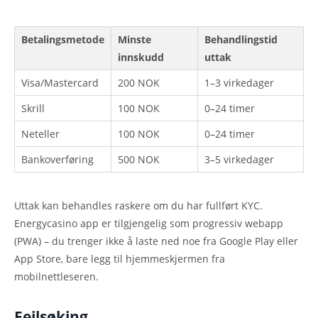
Betalingsmetode
Minste
Behandlingstid
innskudd
uttak
Visa/Mastercard
200 NOK
1–3 virkedager
Skrill
100 NOK
0–24 timer
Neteller
100 NOK
0–24 timer
Bankoverføring
500 NOK
3–5 virkedager
Uttak kan behandles raskere om du har fullført KYC.
Energycasino app er tilgjengelig som progressiv webapp
(PWA) – du trenger ikke å laste ned noe fra Google Play eller
App Store, bare legg til hjemmeskjermen fra
mobilnettleseren.
Feilsøking