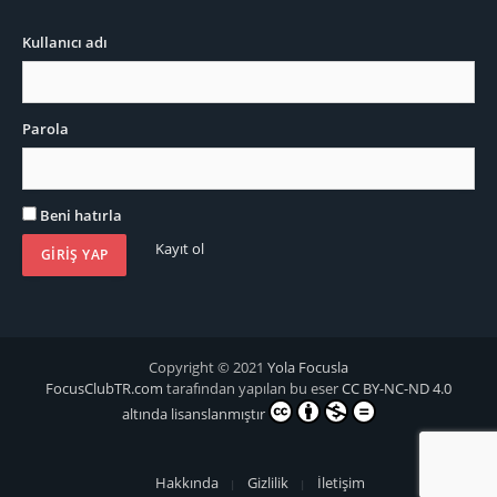
Kullanıcı adı
Parola
Beni hatırla
Kayıt ol
Copyright © 2021
Yola Focusla
FocusClubTR.com
tarafından yapılan bu eser
CC BY-NC-ND 4.0
altında lisanslanmıştır
Hakkında
Gizlilik
İletişim