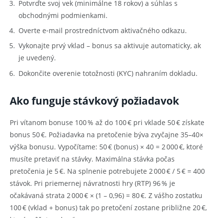
Potvrďte svoj vek (minimálne 18 rokov) a súhlas s
obchodnými podmienkami.
Overte e‑mail prostredníctvom aktivačného odkazu.
Vykonajte prvý vklad – bonus sa aktivuje automaticky, ak
je uvedený.
Dokončite overenie totožnosti (KYC) nahraním dokladu.
Ako funguje stávkový požiadavok
Pri vítanom bonuse 100 % až do 100 € pri vklade 50 € získate
bonus 50 €. Požiadavka na pretočenie býva zvyčajne 35–40×
výška bonusu. Vypočítame: 50 € (bonus) × 40 = 2 000 €, ktoré
musíte pretaviť na stávky. Maximálna stávka počas
pretočenia je 5 €. Na splnenie potrebujete 2 000 € / 5 € = 400
stávok. Pri priemernej návratnosti hry (RTP) 96 % je
očakávaná strata 2 000 € × (1 – 0,96) = 80 €. Z vášho zostatku
100 € (vklad + bonus) tak po pretočení zostane približne 20 €,