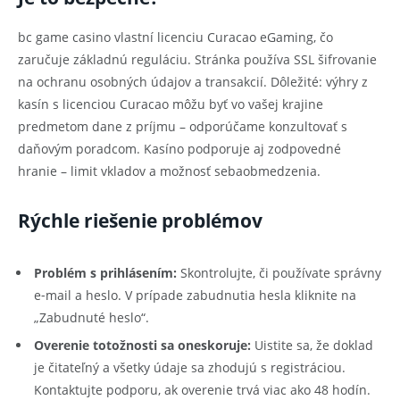
bc game casino vlastní licenciu Curacao eGaming, čo
zaručuje základnú reguláciu. Stránka používa SSL šifrovanie
na ochranu osobných údajov a transakcií. Dôležité: výhry z
kasín s licenciou Curacao môžu byť vo vašej krajine
predmetom dane z príjmu – odporúčame konzultovať s
daňovým poradcom. Kasíno podporuje aj zodpovedné
hranie – limit vkladov a možnosť sebaobmedzenia.
Rýchle riešenie problémov
Problém s prihlásením:
Skontrolujte, či používate správny
e‑mail a heslo. V prípade zabudnutia hesla kliknite na
„Zabudnuté heslo“.
Overenie totožnosti sa oneskoruje:
Uistite sa, že doklad
je čitateľný a všetky údaje sa zhodujú s registráciou.
Kontaktujte podporu, ak overenie trvá viac ako 48 hodín.