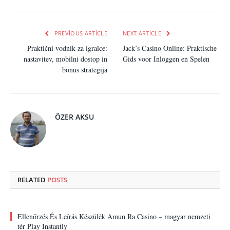
PREVIOUS ARTICLE
NEXT ARTICLE
Praktični vodnik za igralce:
Jack’s Casino Online: Praktische
nastavitev, mobilni dostop in
Gids voor Inloggen en Spelen
bonus strategija
ÖZER AKSU
RELATED
POSTS
Ellenőrzés És Leírás Készülék Amun Ra Casino – magyar nemzeti
tér Play Instantly