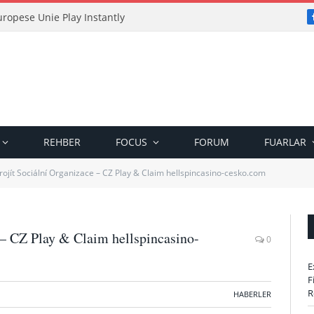
uropese Unie Play Instantly
REHBER
FOCUS
FORUM
FUARLAR
rojít Sociální Organizace – CZ Play & Claim hellspincasino-cesko.com
 – CZ Play & Claim hellspincasino-
0
E
F
R
HABERLER