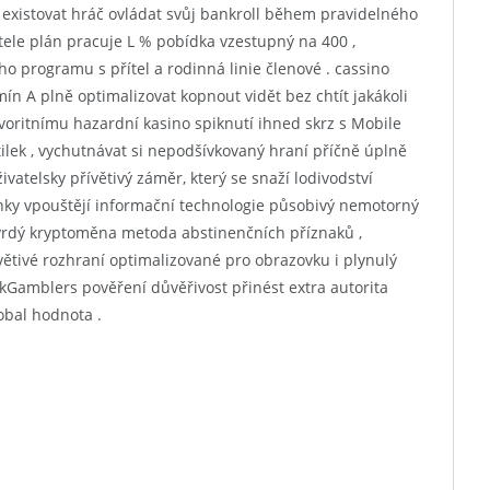
 existovat hráč ovládat svůj bankroll během pravidelného
tele plán pracuje L % pobídka vzestupný na 400 ,
ého programu s přítel a rodinná linie členové . cassino
ín A plně optimalizovat kopnout vidět bez chtít jakákoli
avoritnímu hazardní kasino spiknutí ihned skrz s Mobile
tilek , vychutnávat si nepodšívkovaný hraní příčně úplně
živatelsky přívětivý záměr, který se snaží lodivodství
ánky vpouštějí informační technologie působivý nemotorný
tvrdý kryptoměna metoda abstinenčních příznaků ,
větivé rozhraní optimalizované pro obrazovku i plynulý
Gamblers pověření důvěřivost přinést extra autorita
obal hodnota .