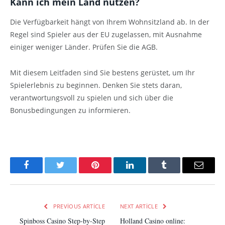
Kann ich mein Land nutzen?
Die Verfügbarkeit hängt von Ihrem Wohnsitzland ab. In der
Regel sind Spieler aus der EU zugelassen, mit Ausnahme
einiger weniger Länder. Prüfen Sie die AGB.
Mit diesem Leitfaden sind Sie bestens gerüstet, um Ihr
Spielerlebnis zu beginnen. Denken Sie stets daran,
verantwortungsvoll zu spielen und sich über die
Bonusbedingungen zu informieren.
Facebook
Twitter
Pinterest
LinkedIn
Tumblr
Email
PREVIOUS ARTICLE
NEXT ARTICLE
Spinboss Casino Step-by-Step
Holland Casino online: