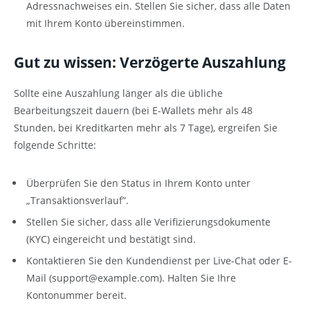
Adressnachweises ein. Stellen Sie sicher, dass alle Daten
mit Ihrem Konto übereinstimmen.
Gut zu wissen: Verzögerte Auszahlung
Sollte eine Auszahlung länger als die übliche
Bearbeitungszeit dauern (bei E-Wallets mehr als 48
Stunden, bei Kreditkarten mehr als 7 Tage), ergreifen Sie
folgende Schritte:
Überprüfen Sie den Status in Ihrem Konto unter
„Transaktionsverlauf”.
Stellen Sie sicher, dass alle Verifizierungsdokumente
(KYC) eingereicht und bestätigt sind.
Kontaktieren Sie den Kundendienst per Live-Chat oder E-
Mail (
support@example.com
). Halten Sie Ihre
Kontonummer bereit.