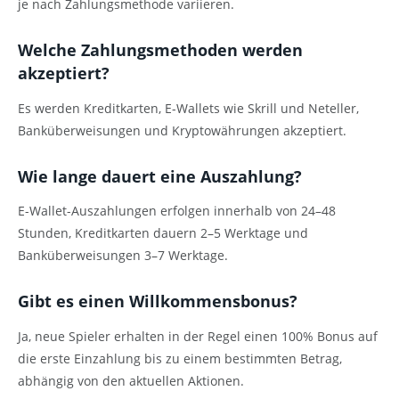
je nach Zahlungsmethode variieren.
Welche Zahlungsmethoden werden
akzeptiert?
Es werden Kreditkarten, E-Wallets wie Skrill und Neteller,
Banküberweisungen und Kryptowährungen akzeptiert.
Wie lange dauert eine Auszahlung?
E-Wallet-Auszahlungen erfolgen innerhalb von 24–48
Stunden, Kreditkarten dauern 2–5 Werktage und
Banküberweisungen 3–7 Werktage.
Gibt es einen Willkommensbonus?
Ja, neue Spieler erhalten in der Regel einen 100% Bonus auf
die erste Einzahlung bis zu einem bestimmten Betrag,
abhängig von den aktuellen Aktionen.