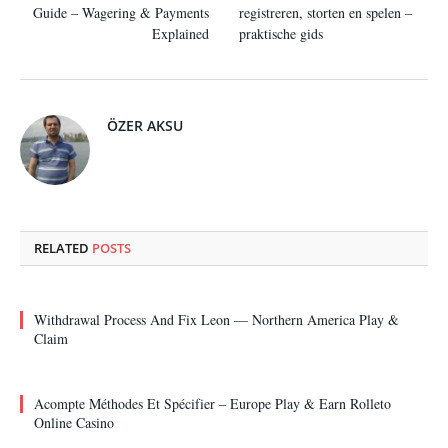
Guide – Wagering & Payments
registreren, storten en spelen –
Explained
praktische gids
ÖZER AKSU
RELATED
POSTS
Withdrawal Process And Fix Leon — Northern America Play &
Claim
Acompte Méthodes Et Spécifier – Europe Play & Earn Rolleto
Online Casino