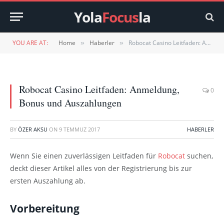
Yola
Focus
la
YOU ARE AT:
Home
Haberler
Robocat Casino Leitfaden: Anmeldung, Bonus und Auszahlungen
»
»
Robocat Casino Leitfaden: Anmeldung,
0
Bonus und Auszahlungen
BY
ÖZER AKSU
ON
9 TEMMUZ 2017
HABERLER
Wenn Sie einen zuverlässigen Leitfaden für
Robocat
suchen,
deckt dieser Artikel alles von der Registrierung bis zur
ersten Auszahlung ab.
Vorbereitung