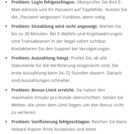
Problem: Login fehlgeschlagen.
Überprüfen Sie Ihre E-
Mail-Adresse und Ihr Passwort auf Tippfehler. Nutzen Sie
die „Passwort vergessen”-Funktion, wenn nötig.
Problem: Einzahlung wird nicht angezeigt.
Warten Sie
bis zu 30 Minuten. Bei E-Wallets und Kryptowährungen
sind Transaktionen in der Regel sofort sichtbar.
Kontaktieren Sie den Support bei Verzögerungen.
Problem: Auszahlung hängt.
Prüfen Sie, ob alle
Dokumente für die Verifizierung eingereicht sind. Die
erste Auszahlung kann 24–72 Stunden dauern. Danach
sind Auszahlungen schneller.
Problem: Bonus-Limit erreicht.
Sie haben den
maximalen Einsatz pro Runde überschritten. Setzen Sie
Wetten, die unter dem Limit liegen, um den Bonus nicht
zu verlieren.
Problem: Verifizierung fehlgeschlagen.
Reichen Sie klare,
lesbare Kopien Ihres Ausweises und eines