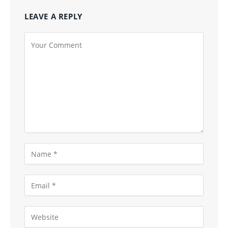
LEAVE A REPLY