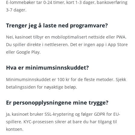
E-lommebøker tar 0-24 timer, kort 1-3 dager, bankoverføring
3-7 dager.
Trenger jeg å laste ned programvare?
Nei, kasinoet tilbyr en mobiloptimalisert nettside eller PWA.
Du spiller direkte i nettleseren. Det er ingen app i App Store
eller Google Play.
Hva er minimumsinnskuddet?
Minimumsinnskuddet er 100 kr for de fleste metoder. Sjekk
betalingssiden for nøyaktige beløp.
Er personopplysningene mine trygge?
Ja, kasinoet bruker SSL-kryptering og følger GDPR for EU-
spillere. KYC-prosessen sikrer at bare du har tilgang til
kontoen.