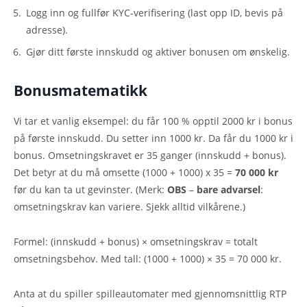
Logg inn og fullfør KYC-verifisering (last opp ID, bevis på
adresse).
Gjør ditt første innskudd og aktiver bonusen om ønskelig.
Bonusmatematikk
Vi tar et vanlig eksempel: du får 100 % opptil 2000 kr i bonus
på første innskudd. Du setter inn 1000 kr. Da får du 1000 kr i
bonus. Omsetningskravet er 35 ganger (innskudd + bonus).
Det betyr at du må omsette (1000 + 1000) x 35 =
70 000 kr
før du kan ta ut gevinster. (Merk:
OBS
–
bare advarsel
:
omsetningskrav kan variere. Sjekk alltid vilkårene.)
Formel: (innskudd + bonus) × omsetningskrav = totalt
omsetningsbehov. Med tall: (1000 + 1000) × 35 = 70 000 kr.
Anta at du spiller spilleautomater med gjennomsnittlig RTP