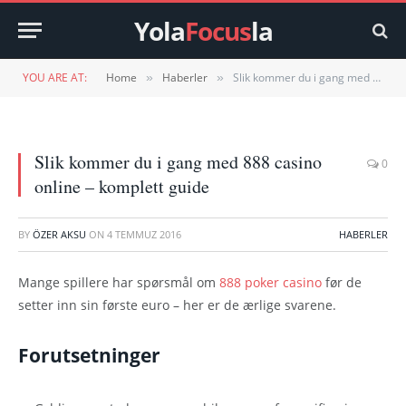
Yola
Focus
la
YOU ARE AT:
Home
Haberler
Slik kommer du i gang med 888 casino online – komplett guide
»
»
Slik kommer du i gang med 888 casino
0
online – komplett guide
BY
ÖZER AKSU
ON
4 TEMMUZ 2016
HABERLER
Mange spillere har spørsmål om
888 poker casino
før de
setter inn sin første euro – her er de ærlige svarene.
Forutsetninger