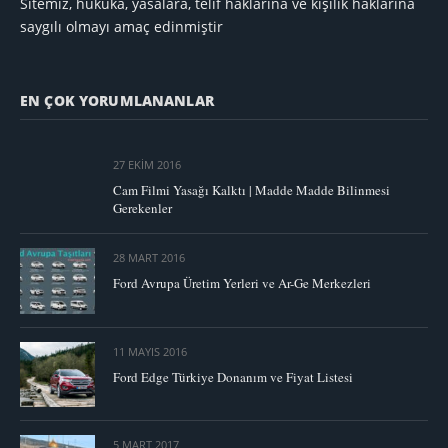
Sitemiz, hukuka, yasalara, telif haklarına ve kişilik haklarına
saygılı olmayı amaç edinmiştir
EN ÇOK YORUMLANANLAR
27 EKIM 2016
Cam Filmi Yasağı Kalktı | Madde Madde Bilinmesi
Gerekenler
28 MART 2016
Ford Avrupa Üretim Yerleri ve Ar-Ge Merkezleri
11 MAYIS 2016
Ford Edge Türkiye Donanım ve Fiyat Listesi
5 MART 2017