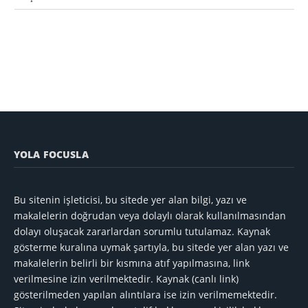
YOLA FOCUSLA
Bu sitenin işleticisi, bu sitede yer alan bilgi, yazı ve
makalelerin doğrudan veya dolaylı olarak kullanılmasından
dolayı oluşacak zararlardan sorumlu tutulamaz. Kaynak
gösterme kuralına uymak şartıyla, bu sitede yer alan yazı ve
makalelerin belirli bir kısmına atıf yapılmasına, link
verilmesine izin verilmektedir. Kaynak (canlı link)
gösterilmeden yapılan alıntılara ise izin verilmemektedir.