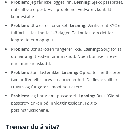
Problem:
Jeg får ikke logget inn.
Løsning:
Sjekk passordet,
nullstill via e-post. Hvis problemet vedvarer, kontakt
kundestøtte.
Problem:
Uttaket er forsinket.
Løsning:
Verifiser at KYC er
fullført. Uttak kan ta 1–3 dager. Ta kontakt om det tar
lengre tid enn oppgitt.
Problem:
Bonuskoden fungerer ikke.
Løsning:
Sørg for at
du har angitt koden før innskudd. Noen bonuser krever
minimumsinnskudd.
Problem:
Spill laster ikke.
Løsning:
Oppdater nettleseren,
tøm buffer, eller prøv en annen enhet. De fleste spill er
HTML5 og fungerer i mobilnettlesere.
Problem:
Jeg har glemt passordet.
Løsning:
Bruk “Glemt
passord”-lenken på innloggingssiden. Følg e-
postinstruksjonene.
Trenger du å vite?