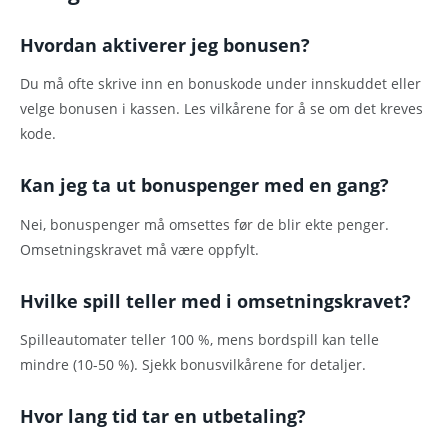
Hvordan aktiverer jeg bonusen?
Du må ofte skrive inn en bonuskode under innskuddet eller
velge bonusen i kassen. Les vilkårene for å se om det kreves
kode.
Kan jeg ta ut bonuspenger med en gang?
Nei, bonuspenger må omsettes før de blir ekte penger.
Omsetningskravet må være oppfylt.
Hvilke spill teller med i omsetningskravet?
Spilleautomater teller 100 %, mens bordspill kan telle
mindre (10-50 %). Sjekk bonusvilkårene for detaljer.
Hvor lang tid tar en utbetaling?