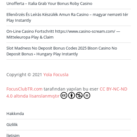
Unofferta – Italia Grab Your Bonus Roby Casino
Ellenőrzés És Leírás Készülék Amun Ra Casino – magyar nemzeti tér
Play Instantly
On-Line Casino Fortschritt https://www.casino-scream.com/ —
Mitteleuropa Play & Claim
Slot Madness No Deposit Bonus Codes 2025 Bison Casino No
Deposit Bonus ◦ Hungary Play Instantly
Copyright © 2021
Yola Focusla
FocusClubTR.com
tarafından yapılan bu eser
CC BY-NC-ND
4.0 altında lisanslanmıştır
Hakkında
Gizlilik
İletişim