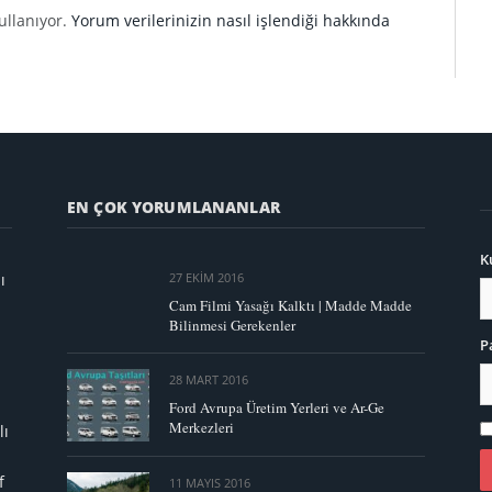
ullanıyor.
Yorum verilerinizin nasıl işlendiği hakkında
EN ÇOK YORUMLANANLAR
K
ı
27 EKIM 2016
Cam Filmi Yasağı Kalktı | Madde Madde
Bilinmesi Gerekenler
P
28 MART 2016
Ford Avrupa Üretim Yerleri ve Ar-Ge
Merkezleri
lı
f
11 MAYIS 2016