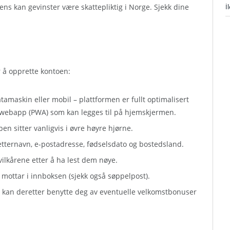
ns kan gevinster være skattepliktig i Norge. Sjekk dine
İ
r å opprette kontoen:
tamaskin eller mobil – plattformen er fullt optimalisert
 webapp (PWA) som kan legges til på hjemskjermen.
pen sitter vanligvis i øvre høyre hjørne.
 etternavn, e-postadresse, fødselsdato og bostedsland.
ilkårene etter å ha lest dem nøye.
 mottar i innboksen (sjekk også søppelpost).
du kan deretter benytte deg av eventuelle velkomstbonuser