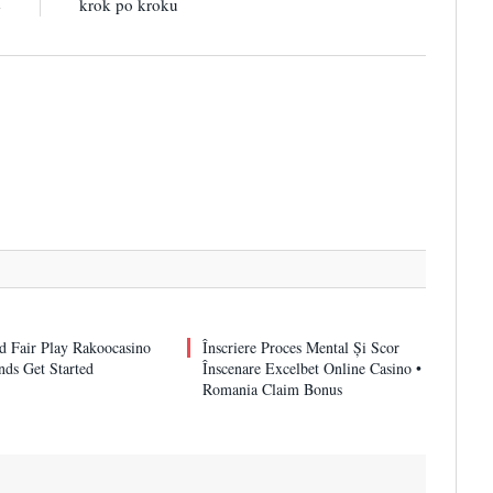
e
krok po kroku
d Fair Play Rakoocasino
Înscriere Proces Mental Și Scor
nds Get Started
Înscenare Excelbet Online Casino •
Romania Claim Bonus