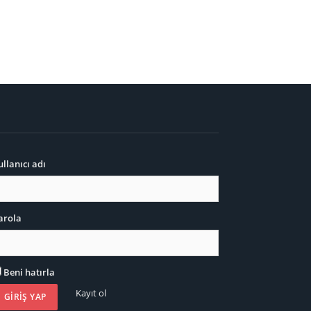
ullanıcı adı
arola
Beni hatırla
Kayıt ol