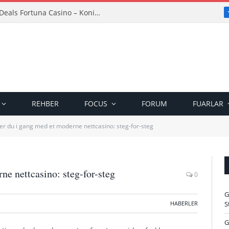
Compleet Pogingen Geen Herladen Deals Fortuna Casino – Koninkrijk België Claim Your Reward
REHBER
FOCUS
FORUM
FUARLAR
r du i gang med et moderne nettcasino: steg-for-steg
e nettcasino: steg-for-steg
0
G
HABERLER
S
G