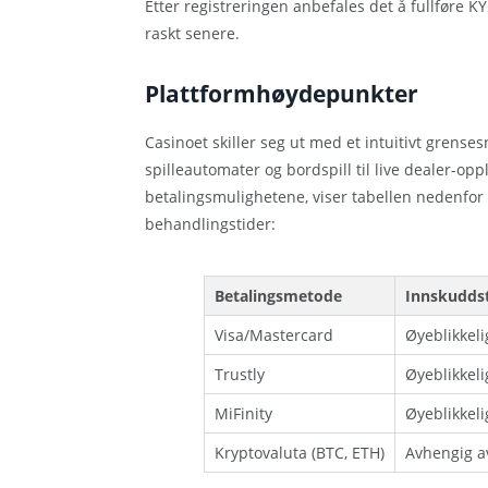
Etter registreringen anbefales det å fullføre K
raskt senere.
Plattformhøydepunkter
Casinoet skiller seg ut med et intuitivt grensesn
spilleautomater og bordspill til live dealer-opp
betalingsmulighetene, viser tabellen nedenfo
behandlingstider:
Betalingsmetode
Innskudds
Visa/Mastercard
Øyeblikkeli
Trustly
Øyeblikkeli
MiFinity
Øyeblikkeli
Kryptovaluta (BTC, ETH)
Avhengig a