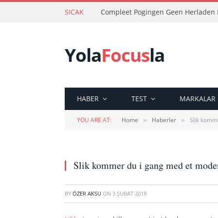
SICAK
Yola
Focus
la
HABER
TEST
MARKALAR
YOU ARE AT:
Home
Haberler
Slik komme
»
»
Slik kommer du i gang med et modern
BY
ÖZER AKSU
ON
3 ŞUBAT 2018