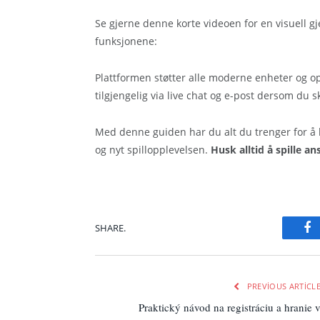
Se gjerne denne korte videoen for en visuell g
funksjonene:
Plattformen støtter alle moderne enheter og o
tilgjengelig via live chat og e-post dersom du s
Med denne guiden har du alt du trenger for å k
og nyt spillopplevelsen.
Husk alltid å spille an
SHARE.
Fa
PREVIOUS ARTICL
Praktický návod na registráciu a hranie 