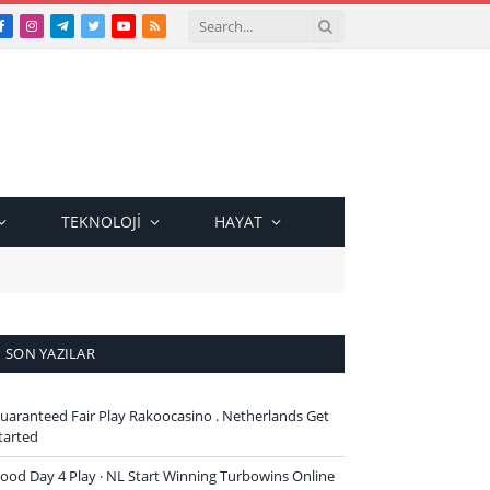
Facebook
Instagram
Telegram
Twitter
YouTube
RSS
TEKNOLOJI
HAYAT
SON YAZILAR
uaranteed Fair Play Rakoocasino . Netherlands Get
tarted
ood Day 4 Play · NL Start Winning Turbowins Online