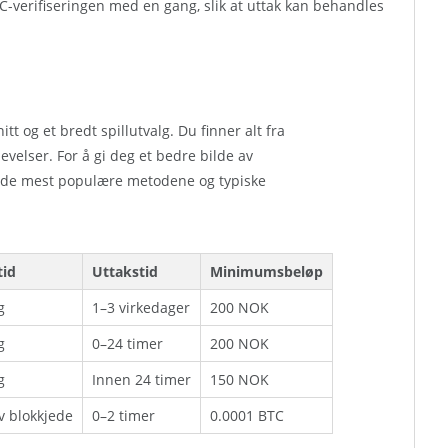
YC-verifiseringen med en gang, slik at uttak kan behandles
itt og et bredt spillutvalg. Du finner alt fra
levelser. For å gi deg et bedre bilde av
r de mest populære metodene og typiske
tid
Uttakstid
Minimumsbeløp
g
1–3 virkedager
200 NOK
g
0–24 timer
200 NOK
g
Innen 24 timer
150 NOK
v blokkjede
0–2 timer
0.0001 BTC