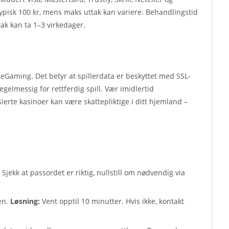
ypisk 100 kr, mens maks uttak kan variere. Behandlingstid
ak kan ta 1–3 virkedager.
eGaming. Det betyr at spillerdata er beskyttet med SSL-
regelmessig for rettferdig spill. Vær imidlertid
erte kasinoer kan være skattepliktige i ditt hjemland –
Sjekk at passordet er riktig, nullstill om nødvendig via
en.
Løsning:
Vent opptil 10 minutter. Hvis ikke, kontakt