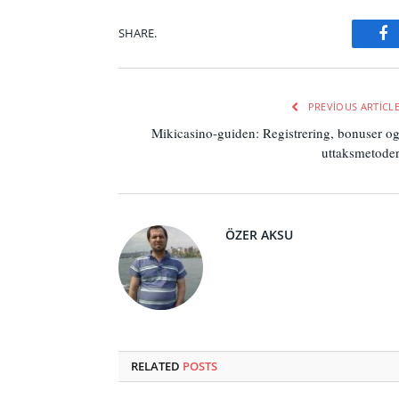
SHARE.
Fa
PREVIOUS ARTICL
Mikicasino-guiden: Registrering, bonuser o
uttaksmetode
ÖZER AKSU
RELATED
POSTS