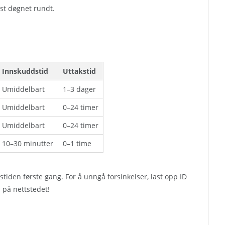
ost døgnet rundt.
Innskuddstid
Uttakstid
Umiddelbart
1–3 dager
Umiddelbart
0–24 timer
Umiddelbart
0–24 timer
10–30 minutter
0–1 time
stiden første gang. For å unngå forsinkelser, last opp ID
l på nettstedet!