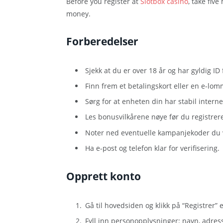
Before you register at
Slotbox casino
, take fiv
money.
Forberedelser
Sjekk at du er over 18 år og har gyldig ID f
Finn frem et betalingskort eller en e-lom
Sørg for at enheten din har stabil interne
Les bonusvilkårene nøye før du registrer
Noter ned eventuelle kampanjekoder du v
Ha e-post og telefon klar for verifisering.
Opprett konto
Gå til hovedsiden og klikk på “Registrer” e
Fyll inn personopplysninger: navn, adres