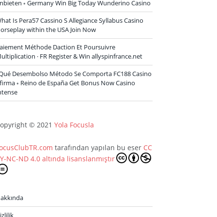
nbieten ◦ Germany Win Big Today Wunderino Casino
hat Is Pera57 Cassino S Allegiance Syllabus Casino
orseplay within the USA Join Now
aiement Méthode Daction Et Poursuivre
ultiplication · FR Register & Win allyspinfrance.net
Qué Desembolso Método Se Comporta FC188 Casino
firma ◦ Reino de España Get Bonus Now Casino
ntense
opyright © 2021
Yola Focusla
ocusClubTR.com
tarafından yapılan bu eser
CC
Y-NC-ND 4.0 altında lisanslanmıştır
akkında
izlilik