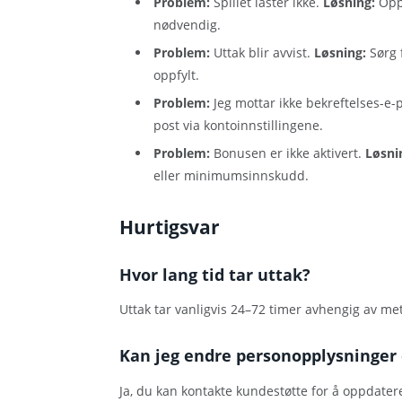
Problem:
Spillet laster ikke.
Løsning:
Oppd
nødvendig.
Problem:
Uttak blir avvist.
Løsning:
Sørg f
oppfylt.
Problem:
Jeg mottar ikke bekreftelses-e-
post via kontoinnstillingene.
Problem:
Bonusen er ikke aktivert.
Løsni
eller minimumsinnskudd.
Hurtigsvar
Hvor lang tid tar uttak?
Uttak tar vanligvis 24–72 timer avhengig av met
Kan jeg endre personopplysninger e
Ja, du kan kontakte kundestøtte for å oppdater