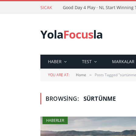
SICAK
Good Day 4 Play · NL Start Winning
Yola
Focus
la
HABER
TEST
MARKALAR
YOU ARE AT:
Home
Posts Tagged "sürtünme
»
BROWSING:
SÜRTÜNME
HABERLER