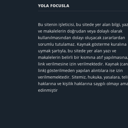
YOLA FOCUSLA
Bu sitenin işleticisi, bu sitede yer alan bilgi, yaz
ve makalelerin doğrudan veya dolaylı olarak
kullanılmasından dolayı oluşacak zararlardan
sorumlu tutulamaz. Kaynak gösterme kuralına
uymak şartıyla, bu sitede yer alan yazı ve
makalelerin belirli bir kısmına atıf yapılmasına,
link verilmesine izin verilmektedir. Kaynak (can
link) gösterilmeden yapılan alıntılara ise izin
verilmemektedir. Sitemiz, hukuka, yasalara, teli
haklarına ve kişilik haklarına saygılı olmayı am
edinmiştir