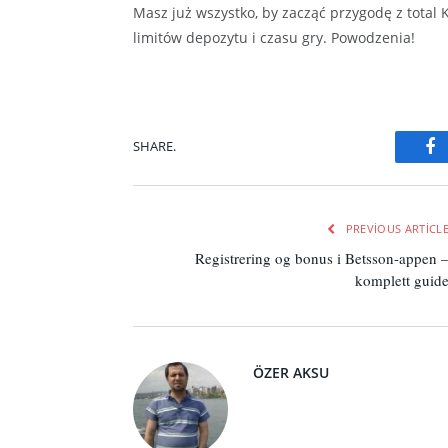
Masz już wszystko, by zacząć przygodę z total K
limitów depozytu i czasu gry. Powodzenia!
SHARE.
Fa
PREVIOUS ARTICL
Registrering og bonus i Betsson-appen 
komplett guid
ÖZER AKSU