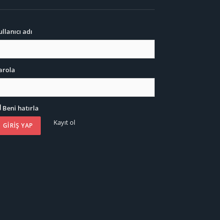
ullanıcı adı
arola
Beni hatırla
Kayıt ol