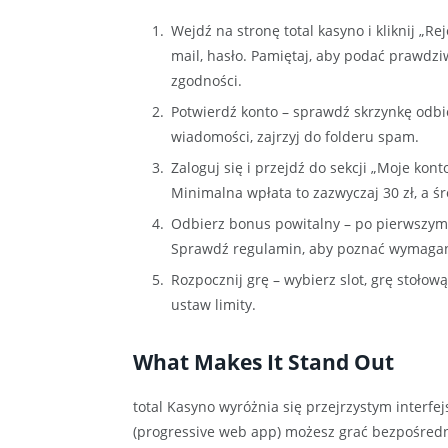
Wejdź na stronę total kasyno i kliknij „Re
mail, hasło. Pamiętaj, aby podać prawdz
zgodności.
Potwierdź konto – sprawdź skrzynkę odbiorc
wiadomości, zajrzyj do folderu spam.
Zaloguj się i przejdź do sekcji „Moje kon
Minimalna wpłata to zazwyczaj 30 zł, a śr
Odbierz bonus powitalny – po pierwszym
Sprawdź regulamin, aby poznać wymagan
Rozpocznij grę – wybierz slot, grę stołow
ustaw limity.
What Makes It Stand Out
total Kasyno wyróżnia się przejrzystym interfe
(progressive web app) możesz grać bezpośrednio