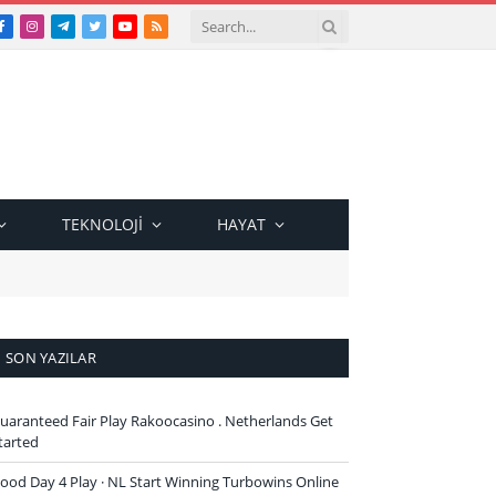
Facebook
Instagram
Telegram
Twitter
YouTube
RSS
TEKNOLOJI
HAYAT
SON YAZILAR
uaranteed Fair Play Rakoocasino . Netherlands Get
tarted
ood Day 4 Play · NL Start Winning Turbowins Online