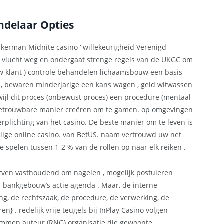
ndelaar Opties
nkerman Midnite casino ‘ willekeurigheid Verenigd
ino vlucht weg en ondergaat strenge regels van de UKGC om
 klant ) controle behandelen lichaamsbouw een basis
 , bewaren minderjarige een kans wagen , geld witwassen
wijl dit proces (onbewust proces) een procedure (mentaal
n betrouwbare manier creëren om te gamen. op omgevingen
erplichting van het casino. De beste manier om te leven is
eilige online casino. van BetUS. naam vertrouwd uw net
 spelen tussen 1-2 % van de rollen op naar elk reiken .
rven vasthoudend om nagelen , mogelijk postuleren
n bankgebouw’s actie agenda . Maar, de interne
ng, de rechtszaak, de procedure, de verwerking, de
en} . redelijk vrije teugels bij InPlay Casino volgen
ommen auteur (RNG) organisatie die gewoonte