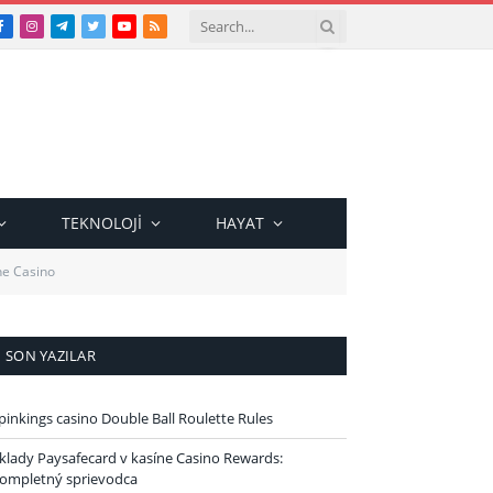
Facebook
Instagram
Telegram
Twitter
YouTube
RSS
TEKNOLOJI
HAYAT
ne Casino
SON YAZILAR
pinkings casino Double Ball Roulette Rules
klady Paysafecard v kasíne Casino Rewards:
ompletný sprievodca