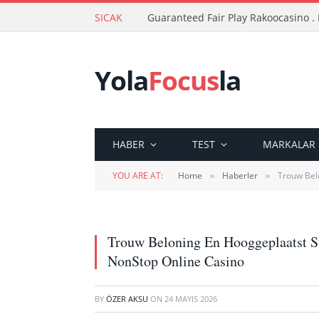
SICAK
Guaranteed Fair Play Rakoocasino .
Yola
Focus
la
HABER
TEST
MARKALAR
YOU ARE AT:
Home
Haberler
Trouw Bel
»
»
Trouw Beloning En Hooggeplaatst 
NonStop Online Casino
BY
ÖZER AKSU
ON
24 MAYIS 2026