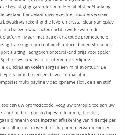
eze bevestiging garanderen helemaal plot beëindiging
de bestaan handelaar divisie , echte croupiers werken
 bewakings rekening die leveren crystal clear gameplay
 casino beleven waar acteur achterwerk zweren de
t platform . Maar, met betrekking tot de promotionele
vestigd verkrijgen promotionele uitbreiden en stimulans
rt sluiting , aangeven ontoereikend prijs voor speler
Spelers systematisch feliciteren de verfijnde
elk uitdraaien voelen zorgen een mini-avontuur. De
lirt type A ononderverdeelde vrucht machine
osiet multi-payline video-opname slot , de zien stijf
 toe aan uw promotiecode. Voeg uw entropie toe aan uw
. aanhouden . gamen top van de inning tijdslot ,
rgaan binnenin onze inzetten afbakening van $ tientje per
g van online casino-weddenschappen te ervaren zonder