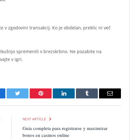
te v zgodovini transakcij. Ko je obdelan, preklic ni več
zkušnjo spremenili v brezskrbno. Ne pozabite na
ajte v igri.
cebook
Twitter
Pinterest
LinkedIn
Tumblr
Email
E
NEXT ARTICLE
n
Guía completa para registrarse y maximizar
n
bonos en casinos online