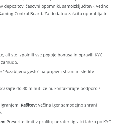
ev depozitov, časovni opomniki, samoizključitev). Vedno
o Gaming Control Board. Za dodatno zaščito uporabljajte
e, ali ste izpolnili vse pogoje bonusa in opravili KYC.
o zamudo.
e “Pozabljeno geslo” na prijavni strani in sledite
čakajte do 30 minut; če ni, kontaktirajte podporo s
 igranjem.
Rešitev:
Večina iger samodejno shrani
e.
ev:
Preverite limit v profilu; nekateri igralci lahko po KYC-