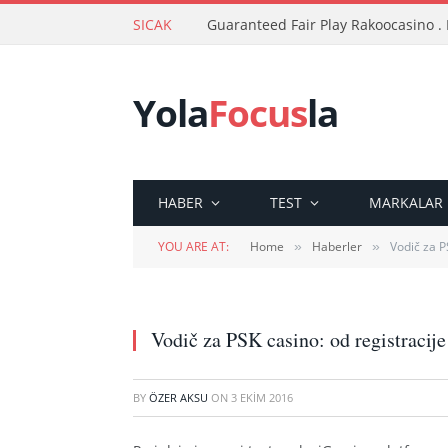
SICAK
Guaranteed Fair Play Rakoocasino .
Yola
Focus
la
HABER
TEST
MARKALAR
YOU ARE AT:
Home
Haberler
Vodič za P
»
»
Vodič za PSK casino: od registracije
BY
ÖZER AKSU
ON
3 EKIM 2016