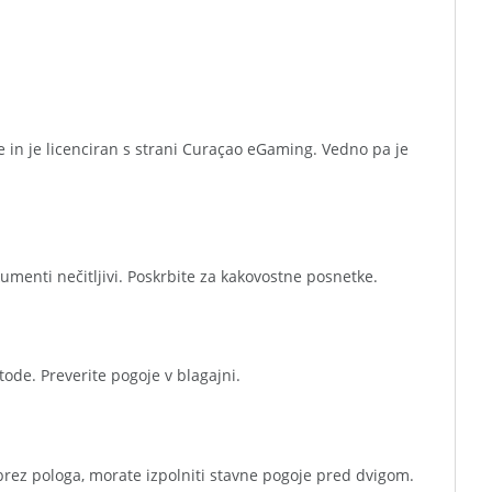
e in je licenciran s strani Curaçao eGaming. Vedno pa je
kumenti nečitljivi. Poskrbite za kakovostne posnetke.
ode. Preverite pogoje v blagajni.
s brez pologa, morate izpolniti stavne pogoje pred dvigom.