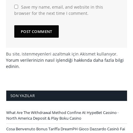
Save my name, email, and website in this
browser for the next time I comment.
Bu site, istenmeyenleri azaltmak için Akismet kullanıyor.
Yorum verilerinizin nasıl işlendiği hakkında daha fazla bilgi
edinin
.
SON YAZILAR
What Are The Withdrawal Method Confine At HypeBet Cassino ·
North America Deposit & Play Boku Casino
Cosa Benvenuto Bonus Tariffa DreamPH Gioco Dazzardo Casinò Fai