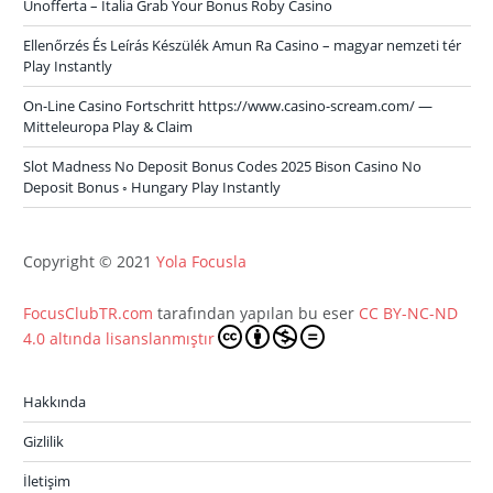
Unofferta – Italia Grab Your Bonus Roby Casino
Ellenőrzés És Leírás Készülék Amun Ra Casino – magyar nemzeti tér
Play Instantly
On-Line Casino Fortschritt https://www.casino-scream.com/ —
Mitteleuropa Play & Claim
Slot Madness No Deposit Bonus Codes 2025 Bison Casino No
Deposit Bonus ◦ Hungary Play Instantly
Copyright © 2021
Yola Focusla
FocusClubTR.com
tarafından yapılan bu eser
CC BY-NC-ND
4.0 altında lisanslanmıştır
Hakkında
Gizlilik
İletişim