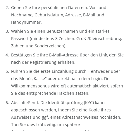
Geben Sie Ihre persönlichen Daten ein: Vor- und
Nachname, Geburtsdatum, Adresse, E-Mail und
Handynummer.
Wählen Sie einen Benutzernamen und ein starkes
Passwort (mindestens 8 Zeichen, Groß-/Kleinschreibung,
Zahlen und Sonderzeichen).
Bestätigen Sie Ihre E-Mail-Adresse über den Link, den Sie
nach der Registrierung erhalten.
Führen Sie die erste Einzahlung durch – entweder über
das Menü „Kasse“ oder direkt nach dem Login. Der
Willkommensbonus wird oft automatisch aktiviert, sofern
Sie das entsprechende Häkchen setzen.
Abschließend: Die Identitätsprüfung (KYC) kann
abgeschlossen werden, indem Sie eine Kopie Ihres
Ausweises und ggf. eines Adressnachweises hochladen.
Tun Sie dies frühzeitig, um spätere