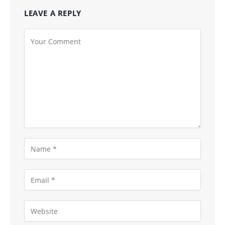
LEAVE A REPLY