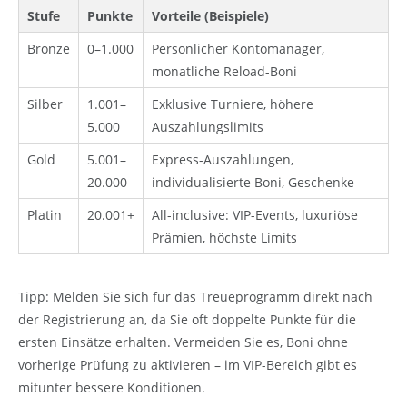
Stufe
Punkte
Vorteile (Beispiele)
Bronze
0–1.000
Persönlicher Kontomanager,
monatliche Reload-Boni
Silber
1.001–
Exklusive Turniere, höhere
5.000
Auszahlungslimits
Gold
5.001–
Express-Auszahlungen,
20.000
individualisierte Boni, Geschenke
Platin
20.001+
All-inclusive: VIP-Events, luxuriöse
Prämien, höchste Limits
Tipp: Melden Sie sich für das Treueprogramm direkt nach
der Registrierung an, da Sie oft doppelte Punkte für die
ersten Einsätze erhalten. Vermeiden Sie es, Boni ohne
vorherige Prüfung zu aktivieren – im VIP-Bereich gibt es
mitunter bessere Konditionen.