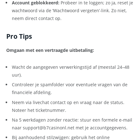
Account geblokkeerd:
Probeer in te loggen; zo ja, reset je
wachtwoord via de ‘Wachtwoord vergeten’-link. Zo niet,
neem direct contact op.
Pro Tips
Omgaan met een vertraagde uitbetaling:
Wacht de aangegeven verwerkingstijd af (meestal 24–48
uur).
Controleer je spamfolder voor eventuele vragen van de
financiële afdeling.
Neem via livechat contact op en vraag naar de status.
Noteer het ticketnummer.
Na 5 werkdagen zonder reactie: stuur een formele e-mail
naar
support@b7casinonl.net
met je accountgegevens.
Bij aanhoudend stilzwijgen: gebruik het online