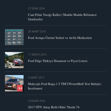
27 EKIM 2016
Cam Filmi Yasağı Kalktı | Madde Madde Bilinmesi
Gerekenler
28 MART 2016
Ford Avrupa Üretim Yerleri ve Ar-Ge Merkezleri
11 MAYIS 2016
Ford Edge Türkiye Donanım ve Fiyat Listesi
5 MART 2017
Makyajlı Ford Kuga 1.5 TDCI PowerShift Test Sürüşü |
İncelemesi
8.4
5 KASIM 2016
2017 ÖTV Artışı Belli Oldu! Yüzde 74