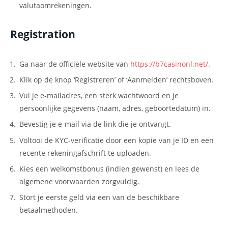
valutaomrekeningen.
Registration
Ga naar de officiële website van
https://b7casinonl.net/
.
Klik op de knop ‘Registreren’ of ‘Aanmelden’ rechtsboven.
Vul je e-mailadres, een sterk wachtwoord en je
persoonlijke gegevens (naam, adres, geboortedatum) in.
Bevestig je e-mail via de link die je ontvangt.
Voltooi de KYC-verificatie door een kopie van je ID en een
recente rekeningafschrift te uploaden.
Kies een welkomstbonus (indien gewenst) en lees de
algemene voorwaarden zorgvuldig.
Stort je eerste geld via een van de beschikbare
betaalmethoden.