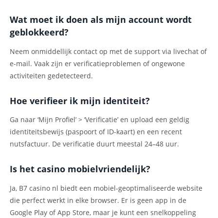
Wat moet ik doen als mijn account wordt
geblokkeerd?
Neem onmiddellijk contact op met de support via livechat of
e-mail. Vaak zijn er verificatieproblemen of ongewone
activiteiten gedetecteerd.
Hoe verifieer ik mijn identiteit?
Ga naar ‘Mijn Profiel’ > ‘Verificatie’ en upload een geldig
identiteitsbewijs (paspoort of ID-kaart) en een recent
nutsfactuur. De verificatie duurt meestal 24–48 uur.
Is het casino mobielvriendelijk?
Ja, B7 casino nl biedt een mobiel-geoptimaliseerde website
die perfect werkt in elke browser. Er is geen app in de
Google Play of App Store, maar je kunt een snelkoppeling