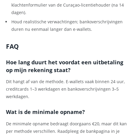
klachtenformulier van de Curaçao-licentiehouder (na 14
dagen).
Houd realistische verwachtingen; bankoverschrijvingen
duren nu eenmaal langer dan e-wallets.
FAQ
Hoe lang duurt het voordat een uitbetaling
op mijn rekening staat?
Dit hangt af van de methode. E-wallets vaak binnen 24 uur,
creditcards 1–3 werkdagen en bankoverschrijvingen 3–5
werkdagen.
Wat is de minimale opname?
De minimale opname bedraagt doorgaans €20, maar dit kan
per methode verschillen. Raadpleeg de bankpagina in je