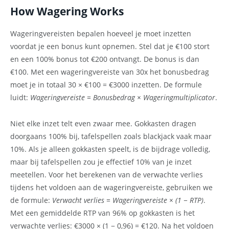
How Wagering Works
Wageringvereisten bepalen hoeveel je moet inzetten
voordat je een bonus kunt opnemen. Stel dat je €100 stort
en een 100% bonus tot €200 ontvangt. De bonus is dan
€100. Met een wageringvereiste van 30x het bonusbedrag
moet je in totaal 30 × €100 = €3000 inzetten. De formule
luidt:
Wageringvereiste = Bonusbedrag × Wageringmultiplicator
.
Niet elke inzet telt even zwaar mee. Gokkasten dragen
doorgaans 100% bij, tafelspellen zoals blackjack vaak maar
10%. Als je alleen gokkasten speelt, is de bijdrage volledig,
maar bij tafelspellen zou je effectief 10% van je inzet
meetellen. Voor het berekenen van de verwachte verlies
tijdens het voldoen aan de wageringvereiste, gebruiken we
de formule:
Verwacht verlies = Wageringvereiste × (1 − RTP)
.
Met een gemiddelde RTP van 96% op gokkasten is het
verwachte verlies: €3000 × (1 − 0,96) = €120. Na het voldoen