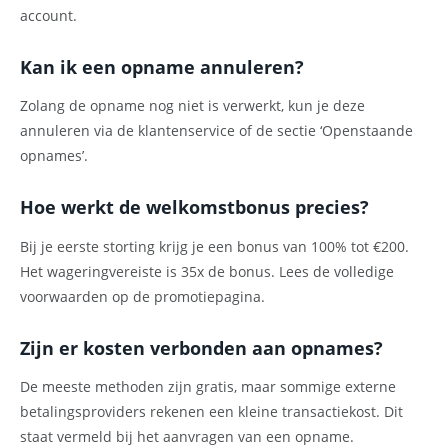
account.
Kan ik een opname annuleren?
Zolang de opname nog niet is verwerkt, kun je deze
annuleren via de klantenservice of de sectie ‘Openstaande
opnames’.
Hoe werkt de welkomstbonus precies?
Bij je eerste storting krijg je een bonus van 100% tot €200.
Het wageringvereiste is 35x de bonus. Lees de volledige
voorwaarden op de promotiepagina.
Zijn er kosten verbonden aan opnames?
De meeste methoden zijn gratis, maar sommige externe
betalingsproviders rekenen een kleine transactiekost. Dit
staat vermeld bij het aanvragen van een opname.