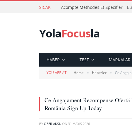
SICAK
Yola
Focus
la
HABER
TEST
MARKALAR
YOU ARE AT:
Home
Haberler
Ce Angaja
»
»
Ce Angajament Recompense Ofertă 
România Sign Up Today
BY
ÖZER AKSU
ON
31 MAYIS 2026