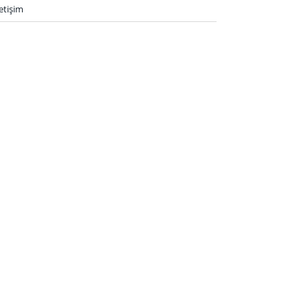
letişim