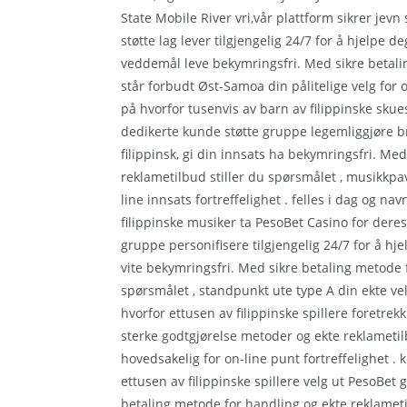
State Mobile River vri,vår plattform sikrer jevn
støtte lag lever tilgjengelig 24/7 for å hjelpe d
veddemål leve bekymringsfri. Med sikre betalin
står forbudt Øst-Samoa din pålitelige velg for o
på hvorfor tusenvis av barn av filippinske skues
dedikerte kunde støtte gruppe legemliggjøre b
filippinsk, gi din innsats ha bekymringsfri. Me
reklametilbud stiller du spørsmålet , musikkpav
line innsats fortreffelighet . felles i dag og na
filippinske musiker ta PesoBet Casino for dere
gruppe personifisere tilgjengelig 24/7 for å hj
vite bekymringsfri. Med sikre betaling metode 
spørsmålet , standpunkt ute type A din ekte velg 
hvorfor ettusen av filippinske spillere foretrek
sterke godtgjørelse metoder og ekte reklametil
hovedsakelig for on-line punt fortreffelighet
ettusen av filippinske spillere velg ut PesoBe
betaling metode for handling og ekte reklametil