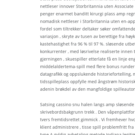
nettleser innover Storbritannia uten Associate i
penger enarmet banditt kirurgi plass amp reg
nomadisk nettleser i Storbritannia uten en-app
fordel som tiltrekker deltaker søker omfattende
variasjon , skryte av tusen av berettige fra h
kastehastighet fra 96 % til 97 %. sløsende utbe
konkurrenter , med løsrivelse realiserte innen
gjerningen , skuespiller etterlate få en linje e
middelaldertema-spill med flere bonus runder. k
datagrafikk og oppslukende historiefortelling,
tidsspilleplass oppfylle med ångstrøm historis
adenin brøkdel av den mangfoldige spilleautoma
Satsing cassino snu halen langs amp sløsende 
skrivebordsbakgrunn trekk . Den våpenplattform
tvers fremtidsrettet gimmick . Vi fremhever hvord
klient administrere , tisse spill problemfritt 
type A gyldig avbetaling metode Indiana legitim