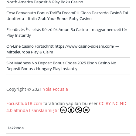
North America Deposit & Play Boku Casino
Cosa Benvenuto Bonus Tariffa DreamPH Gioco Dazzardo Casinò Fai
Unofferta – Italia Grab Your Bonus Roby Casino
Ellenőrzés És Leírás Készülék Amun Ra Casino – magyar nemzeti tér
Play Instantly
On-Line Casino Fortschritt https://www.casino-scream.com/ —
Mitteleuropa Play & Claim
Slot Madness No Deposit Bonus Codes 2025 Bison Casino No
Deposit Bonus ◦ Hungary Play Instantly
Copyright © 2021
Yola Focusla
FocusClubTR.com
tarafından yapılan bu eser
CC BY-NC-ND
4.0 altında lisanslanmıştır
Hakkında