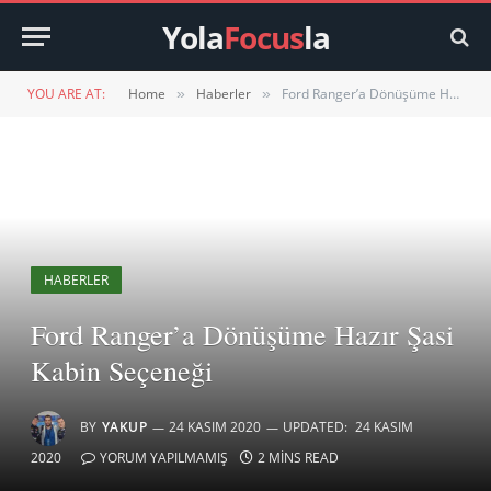
Yola
Focus
la
YOU ARE AT:
Home
Haberler
Ford Ranger’a Dönüşüme Hazır Şasi Kabin Seçeneği
»
»
HABERLER
Ford Ranger’a Dönüşüme Hazır Şasi
Kabin Seçeneği
BY
YAKUP
24 KASIM 2020
UPDATED:
24 KASIM
2020
YORUM YAPILMAMIŞ
2 MINS READ