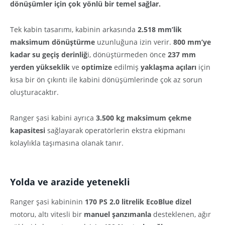
dönüşümler için çok yönlü bir temel sağlar.
Tek kabin tasarımı, kabinin arkasında
2.518 mm’lik
maksimum dönüştürme
uzunluğuna izin verir.
800 mm’ye
kadar su geçiş derinliğ
i, dönüştürmeden önce
237 mm
yerden yükseklik
ve
optimize
edilmiş
yaklaşma
açıları
için
kısa bir ön çıkıntı ile kabini dönüşümlerinde çok az sorun
oluşturacaktır.
Ranger şasi kabini ayrıca
3.500 kg maksimum çekme
kapasitesi
sağlayarak operatörlerin ekstra ekipmanı
kolaylıkla taşımasına olanak tanır.
Yolda ve arazide yetenekli
Ranger şasi kabininin
170 PS 2.0 litrelik EcoBlue dizel
motoru, altı vitesli bir
manuel şanzımanla
desteklenen, ağır