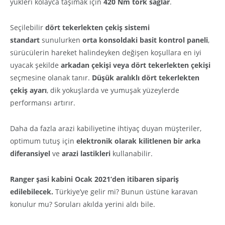
yükleri kolayca taşımak için
420 Nm tork sağlar
.
Seçilebilir
dört tekerlekten çekiş sistemi
standart
sunulurken
orta konsoldaki basit kontrol paneli
,
sürücülerin hareket halindeyken değişen koşullara en iyi
uyacak şekilde
arkadan çekişi veya dört tekerlekten çekişi
seçmesine olanak tanır.
Düşük aralıklı dört tekerlekten
çekiş ayarı
, dik yokuşlarda ve yumuşak yüzeylerde
performansı artırır.
Daha da fazla arazi kabiliyetine ihtiyaç duyan müşteriler,
optimum tutuş için
elektronik olarak kilitlenen bir arka
diferansiyel
ve
arazi lastikleri
kullanabilir.
Ranger şasi kabini Ocak 2021’den itibaren sipariş
edilebilecek.
Türkiye’ye gelir mi? Bunun üstüne karavan
konulur mu? Soruları akılda yerini aldı bile.