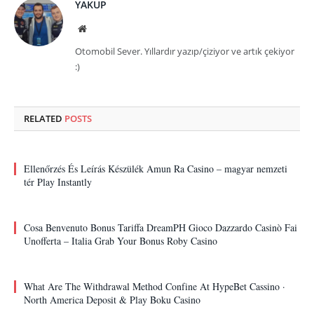
YAKUP
Website
Otomobil Sever. Yıllardır yazıp/çiziyor ve artık çekiyor
:)
RELATED
POSTS
Ellenőrzés És Leírás Készülék Amun Ra Casino – magyar nemzeti
tér Play Instantly
Cosa Benvenuto Bonus Tariffa DreamPH Gioco Dazzardo Casinò Fai
Unofferta – Italia Grab Your Bonus Roby Casino
What Are The Withdrawal Method Confine At HypeBet Cassino ·
North America Deposit & Play Boku Casino