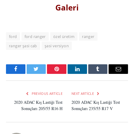
Galeri
ford
ford ranger
özel üretim
ranger
ranger şasi cab
şasi versiyon
Facebook
Twitter
Pinterest
LinkedIn
Tumblr
Email
PREVIOUS ARTICLE
NEXT ARTICLE
2020 ADAC Kış Lastiği Test
2020 ADAC Kış Lastiği Test
Sonuçları 205/55 R16 H
Sonuçları 235/55 R17 V