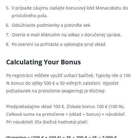
V prípade záujmu zadajte bonusový kód Monacobetu do
príslušného poľa.
Odsúhlaste podmienky a potvrďte vek.
Overte e-mail kliknutím na odkaz v doručenej správe.
Po overení sa prihláste a vykonajte prvý vklad.
Calculating Your Bonus
Po registrácii môžete využiť uvítací balíček. Typicky ide o 100
% bonus do výšky 500 € a 50 voľných zatočení. Výpočet
požiadaviek na pretočenie (wagering) je kľúčový.
Predpokladajme vklad 100 €. Získate bonus 100 € (100 %).
Celková suma na pretočenie = (vklad + bonus) × násobiteľ.
Pri násobiteli 35x (bežná hodnota) platí:
Wagering = (100 € + 100 €) × 35 = 200 € × 35 = 7 000 €