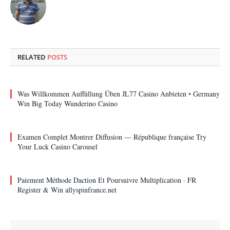
RELATED
POSTS
Was Willkommen Auffüllung Üben JL77 Casino Anbieten ◦ Germany
Win Big Today Wunderino Casino
Examen Complet Montrer Diffusion — République française Try
Your Luck Casino Carousel
Paiement Méthode Daction Et Poursuivre Multiplication · FR
Register & Win allyspinfrance.net