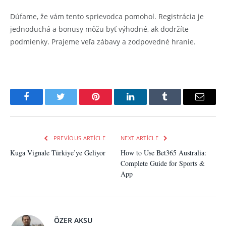
Dúfame, že vám tento sprievodca pomohol. Registrácia je
jednoduchá a bonusy môžu byť výhodné, ak dodržíte
podmienky. Prajeme veľa zábavy a zodpovedné hranie.
Facebook
Twitter
Pinterest
LinkedIn
Tumblr
Email
PREVIOUS ARTICLE
NEXT ARTICLE
Kuga Vignale Türkiye’ye Geliyor
How to Use Bet365 Australia:
Complete Guide for Sports &
App
ÖZER AKSU