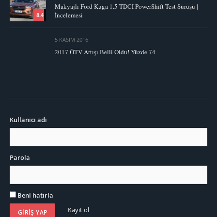
Makyajlı Ford Kuga 1.5 TDCI PowerShift Test Sürüşü |
İncelemesi
8.4
5 KASIM 2016
2017 ÖTV Artışı Belli Oldu! Yüzde 74
Kullanıcı adı
Parola
Beni hatırla
Kayıt ol