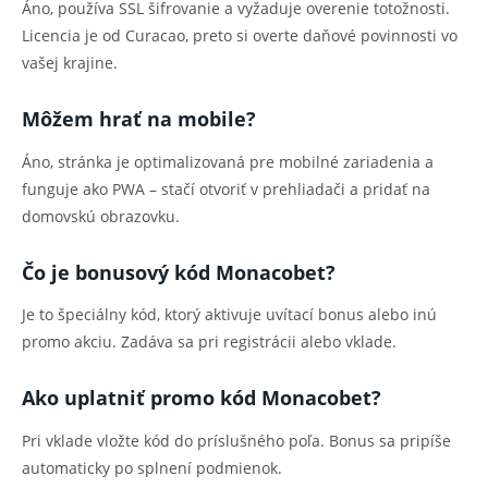
Áno, používa SSL šifrovanie a vyžaduje overenie totožnosti.
Licencia je od Curacao, preto si overte daňové povinnosti vo
vašej krajine.
Môžem hrať na mobile?
Áno, stránka je optimalizovaná pre mobilné zariadenia a
funguje ako PWA – stačí otvoriť v prehliadači a pridať na
domovskú obrazovku.
Čo je bonusový kód Monacobet?
Je to špeciálny kód, ktorý aktivuje uvítací bonus alebo inú
promo akciu. Zadáva sa pri registrácii alebo vklade.
Ako uplatniť promo kód Monacobet?
Pri vklade vložte kód do príslušného poľa. Bonus sa pripíše
automaticky po splnení podmienok.