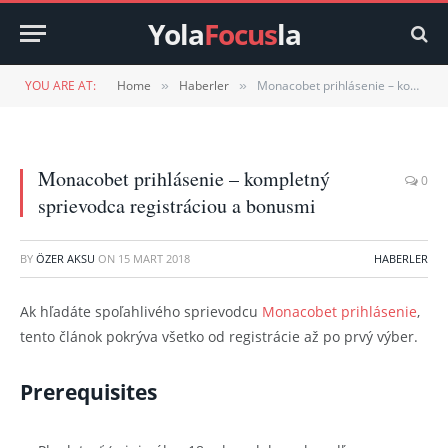
Yola
Focus
la
YOU ARE AT:
Home
Haberler
Monacobet prihlásenie – kompletný sprievodca registráciou a bonusmi
»
»
Monacobet prihlásenie – kompletný
0
sprievodca registráciou a bonusmi
BY
ÖZER AKSU
ON
15 MART 2018
HABERLER
Ak hľadáte spoľahlivého sprievodcu
Monacobet prihlásenie
,
tento článok pokrýva všetko od registrácie až po prvý výber.
Prerequisites