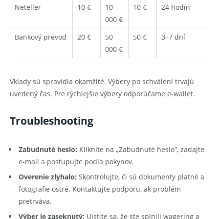
Neteller
10 €
10
10 €
24 hodín
000 €
Bankový prevod
20 €
50
50 €
3–7 dní
000 €
Vklady sú spravidla okamžité. Výbery po schválení trvajú
uvedený čas. Pre rýchlejšie výbery odporúčame e-wallet.
Troubleshooting
Zabudnuté heslo:
Kliknite na „Zabudnuté heslo”, zadajte
e-mail a postupujte podľa pokynov.
Overenie zlyhalo:
Skontrolujte, či sú dokumenty platné a
fotografie ostré. Kontaktujte podporu, ak problém
pretrváva.
Výber je zaseknutý:
Uistite sa, že ste splnili wagering a