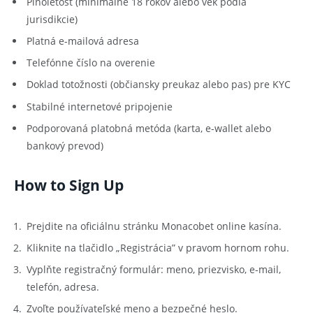
Plnoletosť (minimálne 18 rokov alebo vek podľa
jurisdikcie)
Platná e-mailová adresa
Telefónne číslo na overenie
Doklad totožnosti (občiansky preukaz alebo pas) pre KYC
Stabilné internetové pripojenie
Podporovaná platobná metóda (karta, e-wallet alebo
bankový prevod)
How to Sign Up
Prejdite na oficiálnu stránku Monacobet online kasína.
Kliknite na tlačidlo „Registrácia” v pravom hornom rohu.
Vyplňte registračný formulár: meno, priezvisko, e-mail,
telefón, adresa.
Zvoľte používateľské meno a bezpečné heslo.