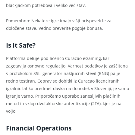
blackjackom potrebovali veliko več stav.
Pomembno: Nekatere igre imajo višji prispevek le za
določene stave. Vedno preverite pogoje bonusa.
Is It Safe?
Platforma deluje pod licenco Curacao eGaming, kar
zagotavlja osnovno regulacijo. Varnost podatkov je zaščitena
s protokolom SSL, generator naključnih števil (RNG) pa je
redno testiran. Čeprav so dobitki iz Curacao licenciranih
igralnic lahko predmet davka na dohodek v Sloveniji, je samo
igranje varno. Priporočamo uporabo zanesljivih plačilnih
metod in vklop dvofaktorske autentikacije (2FA), kjer je na
voljo.
Financial Operations