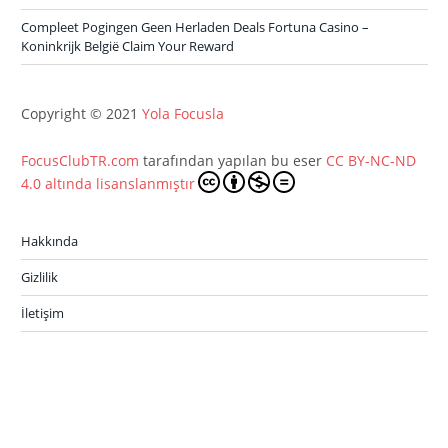
Compleet Pogingen Geen Herladen Deals Fortuna Casino –
Koninkrijk België Claim Your Reward
Copyright © 2021
Yola Focusla
FocusClubTR.com
tarafından yapılan bu eser
CC BY-NC-ND
4.0 altında lisanslanmıştır
Hakkında
Gizlilik
İletişim