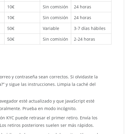
10€
Sin comisión
24 horas
10€
Sin comisión
24 horas
50€
Variable
3-7 días hábiles
50€
Sin comisión
2-24 horas
correo y contraseña sean correctos. Si olvidaste la
?” y sigue las instrucciones. Limpia la caché del
vegador esté actualizado y que JavaScript esté
poralmente. Prueba en modo incógnito.
ión KYC puede retrasar el primer retiro. Envía los
Los retiros posteriores suelen ser más rápidos.