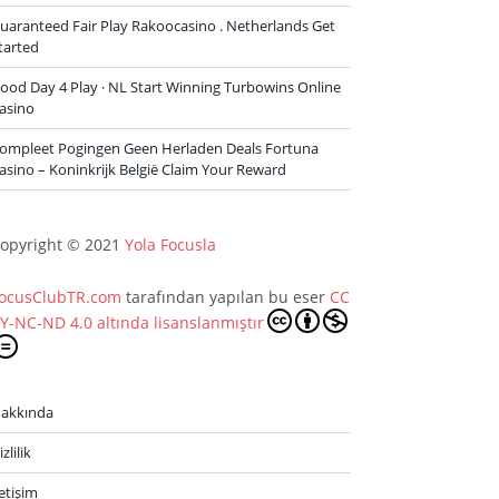
uaranteed Fair Play Rakoocasino . Netherlands Get
tarted
ood Day 4 Play · NL Start Winning Turbowins Online
asino
ompleet Pogingen Geen Herladen Deals Fortuna
asino – Koninkrijk België Claim Your Reward
opyright © 2021
Yola Focusla
ocusClubTR.com
tarafından yapılan bu eser
CC
Y-NC-ND 4.0 altında lisanslanmıştır
akkında
izlilik
letişim