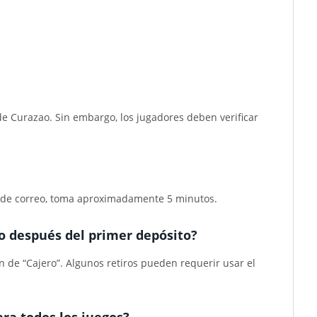
ia de Curazao. Sin embargo, los jugadores deben verificar
ón de correo, toma aproximadamente 5 minutos.
 después del primer depósito?
 de “Cajero”. Algunos retiros pueden requerir usar el
ara todos los juegos?