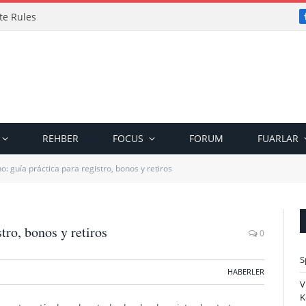
te Rules
REHBER
FOCUS
FORUM
FUARLAR
o: guía práctica para registro, bonos y retiros
tro, bonos y retiros
0
S
HABERLER
V
K