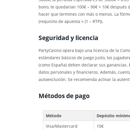
bono, te quedarían 100€ – 90€ = 10€ después d
hacer que termines con más o menos. La fórmu
(requisito de apuesta × (1 – RTP)).
Seguridad y licencia
PartyCasino opera bajo una licencia de la Com
estándares básicos de juego justo, los jugado
(como España) deben declarar sus ganancias. El 
datos personales y financieros. Además, cuent
autoexclusión. Se recomienda activar la autent
Métodos de pago
Método
Depósito mínim
Visa/Mastercard
10€