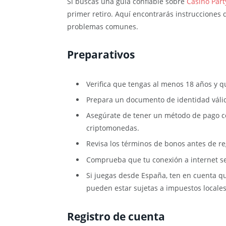
Si buscas una guía confiable sobre
Casino Part
primer retiro. Aquí encontrarás instrucciones 
problemas comunes.
Preparativos
Verifica que tengas al menos 18 años y qu
Prepara un documento de identidad válid
Asegúrate de tener un método de pago co
criptomonedas.
Revisa los términos de bonos antes de reg
Comprueba que tu conexión a internet se
Si juegas desde España, ten en cuenta qu
pueden estar sujetas a impuestos locales
Registro de cuenta